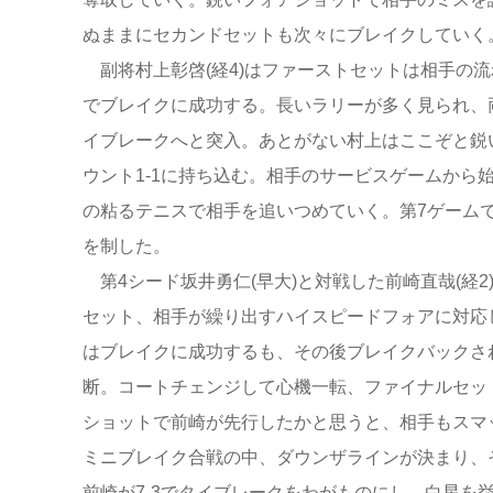
ぬままにセカンドセットも次々にブレイクしていく。終
副将村上彰啓(経4)はファーストセットは相手の流
でブレイクに成功する。長いラリーが多く見られ、
イブレークへと突入。あとがない村上はここぞと鋭い
ウント1-1に持ち込む。相手のサービスゲームから
の粘るテニスで相手を追いつめていく。第7ゲームで
を制した。
第4シード坂井勇仁(早大)と対戦した前崎直哉(経2
セット、相手が繰り出すハイスピードフォアに対応し
はブレイクに成功するも、その後ブレイクバックさ
断。コートチェンジして心機一転、ファイナルセッ
ショットで前崎が先行したかと思うと、相手もスマ
ミニブレイク合戦の中、ダウンザラインが決まり、
前崎が7-3でタイブレークをわがものにし、白星を