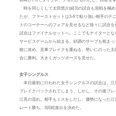
時を同じくして太田悠介(経3)の試合も混戦を極
たが、ファーストセットは3-6で粘り強い相手のテ
トのコーナーへのフォアを見せるなど徐々に試合を
試合はファイナルセットへ。ここでもナイターとな
サービスゲームから始まる。好調のサーブも相まっ
敢に攻め、見事ブレイクを重ねる。勢いにのった太田
合に勝利。大きくガッツポーズを見せた。
女子シングルス
本日最初に行われた女子シングルスの試合は、江見優
ブレイクバックされてしまう。しかし、その後ブレイ
江見の流れ。相手もミスをしだし、優勢になった江見
レート勝ち。3回戦進出を決めた。