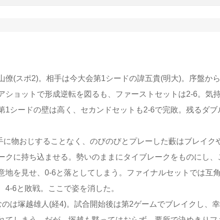
(スポ2)。相手は今大会第1シードの諱五貴(明大)。序盤か
ショットで形成逆転を図るも、ファーストセットは2-6。気
1シードの壁は高く、セカンドセットも2-6で完敗。残るダブ
相手に物おじすることなく、のびのびとプレーした藪はブレイク
ークに持ち込ませる。勢いのままにタイブレークをものにし、
地を見せ、0-6と落としてしまう。ファイナルセットでは互
4-6と敗戦。ここで姿を消した。
は塚越雄人(経4)。試合開始後は第2ゲームでブレイクし、
れてしまう。だが、塚越も黙ってはおらず、要所で決めきりフ