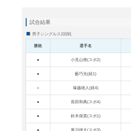
試合結果
男子シングルス2回戦
勝敗
選手名
●
小見山僚(スポ2)
●
藪巧光(経1)
○
塚越雄人(経4)
●
長田和典(スポ4)
●
鈴木保貴(スポ1)
●
寒川雄太(スポ3)