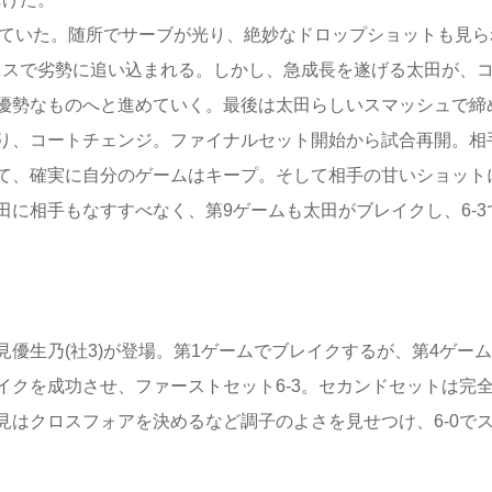
めていた。随所でサーブが光り、絶妙なドロップショットも見ら
ニスで劣勢に追い込まれる。しかし、急成長を遂げる太田が、
優勢なものへと進めていく。最後は太田らしいスマッシュで締
り、コートチェンジ。ファイナルセット開始から試合再開。相
て、確実に自分のゲームはキープ。そして相手の甘いショット
に相手もなすすべなく、第9ゲームも太田がブレイクし、6-3
生乃(社3)が登場。第1ゲームでブレイクするが、第4ゲー
クを成功させ、ファーストセット6-3。セカンドセットは完
はクロスフォアを決めるなど調子のよさを見せつけ、6-0で