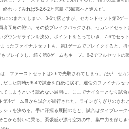
わってみれば6-2,6‐2と完勝で3回戦へと進んだ。
れにのまれてしまい、3-6で落とすが、セカンドセット第2ゲー
両者互角の戦い。その後ブレイクバックされ、セカンドセット
ダウンザラインを決め、ポイントをとっていき、7-6でセッ
始まったファイナルセットも、第1ゲームでブレイクすると、持
もブレイクし、続く第8ゲームもキープ。6-2でフルセットの
)は、ファーストセットは3-6で先取されてしまう。だが、セカ
だした前崎が6-4で試合を白紙に戻す。運命のファイナルセ
れてしまうという読めない展開に。ここでナイターとなり試合
ト第4ゲーム目から試合が続行された。ラインぎりぎりのきわ
ッシュを決める。手に汗握る展開のもと、試合はタイブレーク
そこから勢いに乗る。緊張感が漂う空気の中、集中力を保ちき
挙げた。