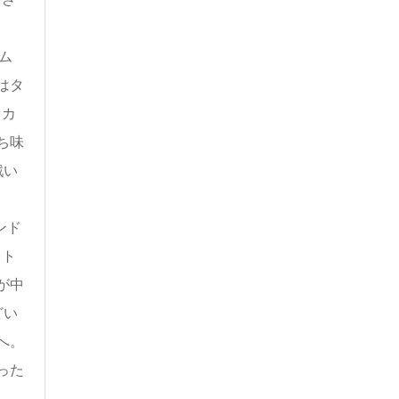
ム
はタ
トカ
ち味
戦い
ンド
ット
が中
どい
へ。
った