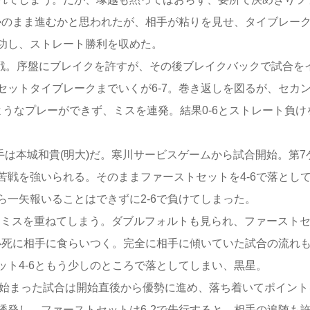
勢のまま進むかと思われたが、相手が粘りを見せ、タイブレー
功し、ストレート勝利を収めた。
対戦。序盤にブレイクを許すが、その後ブレイクバックで試合を
ットタイブレークまでいくが6-7。巻き返しを図るが、セカ
うなプレーができず、ミスを連発。結果0-6とストレート負け
手は本城和貴(明大)だ。寒川サービスゲームから試合開始。第7
戦を強いられる。そのままファーストセットを4-6で落とし
一矢報いることはできずに2-6で負けてしまった。
手にミスを重ねてしまう。ダブルフォルトも見られ、ファースト
必死に相手に食らいつく。完全に相手に傾いていた試合の流れ
ト4-6ともう少しのところで落としてしまい、黒星。
ら始まった試合は開始直後から優勢に進め、落ち着いてポイント
発し、ファーストセットは6-2で先行すると、相手の追随も