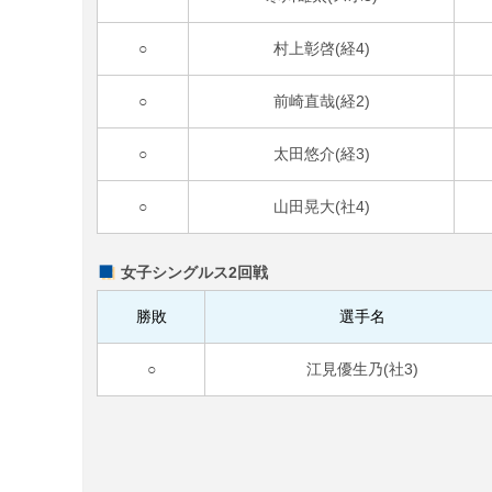
○
村上彰啓(経4)
○
前崎直哉(経2)
○
太田悠介(経3)
○
山田晃大(社4)
女子シングルス2回戦
勝敗
選手名
○
江見優生乃(社3)