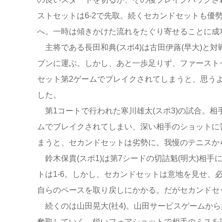
ストセットは6-2で先取。続くセカンドセットも優
へ。一時は傾きかけた流れをたぐり寄せることに成
主将である長田和典(スポ4)は古田伊蕗(早大)と
ブンに運ぶ。しかし、あと一歩足りず、ファーストセ
セット第2ゲームでブレイクされてしまうと、思うよ
した。
第1コートで行われた寒川雄太(スポ3)の試合。相
ムでブレイクされてしまい、深い相手のショットに苦
まうと、セカンドセットは劣勢に。我慢のテニスから
鈴木保貴(スポ1)は第7シードの切詰魁(明大)相
トは1-6。しかし、セカンドセットは意地を見せ、
自らのペースを取り戻しにかかる。だがセカンドセッ
続くのは山田晃大(社4)。山田サービスゲームか
奪取していく。鋭いフォアショットで相手のミスを誘