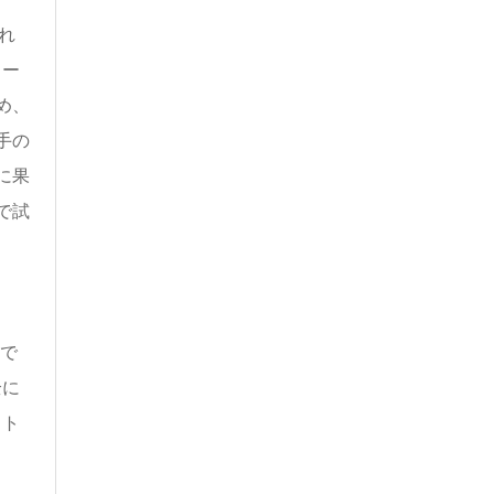
れ
コー
め、
手の
に果
で試
ムで
全に
スト