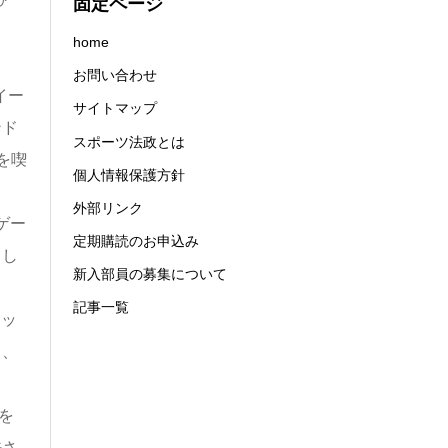
固定ページ
ク
home
お問い合わせ
イー
サイトマップ
ンド
スポーツ法政とは
を喫
個人情報保護方針
外部リンク
ゲー
定期購読のお申込み
てし
新入部員の募集について
記事一覧
セッ
も、
を
許さ