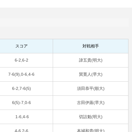
スコア
対戦相手
6-2,6-2
諱五貴(明大)
7-6(9),0-6,4-6
巽寛人(早大)
6-2,7-6(5)
須田恭平(順大)
6(5)-7,0-6
古田伊蕗(早大)
1-6,4-6
切詰魁(明大)
4-6,2-6
本城和貴(明大)