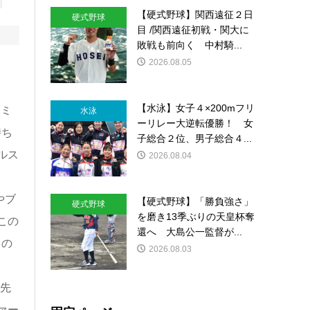
【硬式野球】関西遠征２日
硬式野球
目 /関西遠征初戦・関大に
敗戦も前向く 中村騎...
2026.08.05
【水泳】女子４×200mフリ
らミ
水泳
ーリレー大逆転優勝！ 女
持ち
子総合２位、男子総合４...
ルス
2026.08.04
やブ
【硬式野球】「勝負強さ」
硬式野球
を磨き13季ぶりの天皇杯奪
この
還へ 大島公一監督が...
角の
2026.08.03
幸先
ァー