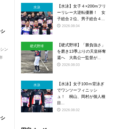
【水泳】女子４×200mフリ
水泳
ーリレー大逆転優勝！ 女
子総合２位、男子総合４...
2026.08.04
子シ
【硬式野球】「勝負強さ」
硬式野球
子シン
を磨き13季ぶりの天皇杯奪
年
還へ 大島公一監督が...
2026.08.03
【水泳】女子100ｍ背泳ぎ
水泳
でワンツーフィニッシ
ュ！ 桐山、岡村が個人種
目...
2026.08.02
子シ