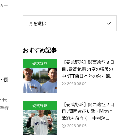
カー
.
月を選択
おすすめ記事
【硬式野球】関西遠征３日
硬式野球
目 /最高気温34度の猛暑の
中NTT西日本との合同練...
・長
2026.08.06
・長
【硬式野球】関西遠征２日
硬式野球
選手権
目 /関西遠征初戦・関大に
敗戦も前向く 中村騎...
2026.08.05