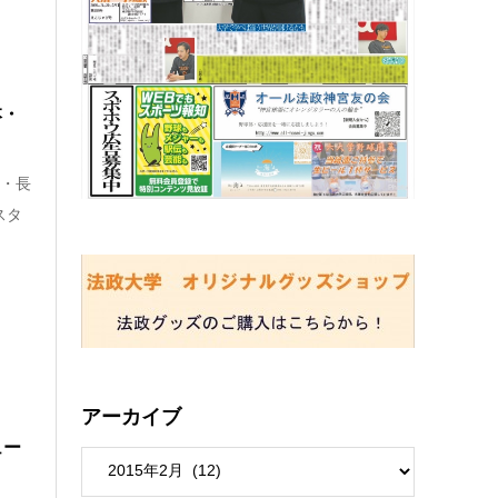
本・
本・長
スタ
アーカイブ
ュー