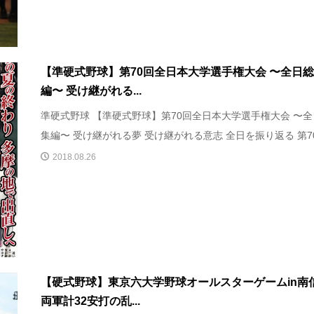
【準硬式野球】第70回全日本大学選手権大会 〜全日
編〜 受け継がれる...
準硬式野球 【準硬式野球】第70回全日本大学選手権大会 〜
集編〜 受け継がれる夢 受け継がれる意志 全日を振り返る 第70.
2018.08.26
【硬式野球】東京六大学野球オールスターゲームin南
両軍計32安打の乱...