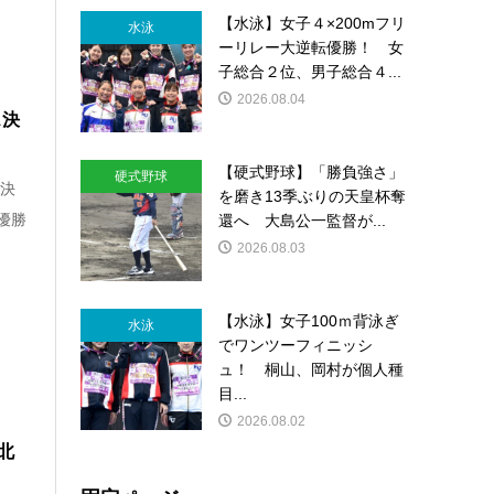
【水泳】女子４×200mフリ
水泳
ーリレー大逆転優勝！ 女
子総合２位、男子総合４...
2026.08.04
ス決
【硬式野球】「勝負強さ」
硬式野球
ス決
を磨き13季ぶりの天皇杯奪
優勝
還へ 大島公一監督が...
2026.08.03
【水泳】女子100ｍ背泳ぎ
水泳
でワンツーフィニッシ
ュ！ 桐山、岡村が個人種
目...
2026.08.02
北