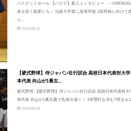
バスケットボール 【バスケ】新人インタビュー ～ORENGE
来を担う新星たち～ 法政大学第二高等学校 1部昇格に向けて
ら...
2018.08.31
【硬式野球】侍ジャパン壮行試合 高校日本代表対大学
本代表 向山が1番左...
硬式野球 【硬式野球】侍ジャパン壮行試合 高校日本代表対大
本代表 向山が1番左翼で先発出場！！ 3本塁打を含む7得点＆158
2018.08.28