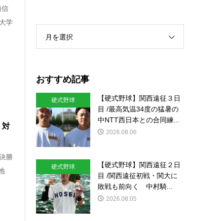
南信
六大学
月を選択
おすすめ記事
【硬式野球】関西遠征３日
硬式野球
目 /最高気温34度の猛暑の
中NTT西日本との合同練...
 対
2026.08.06
々決勝
【硬式野球】関西遠征２日
硬式野球
地
目 /関西遠征初戦・関大に
敗戦も前向く 中村騎...
2026.08.05