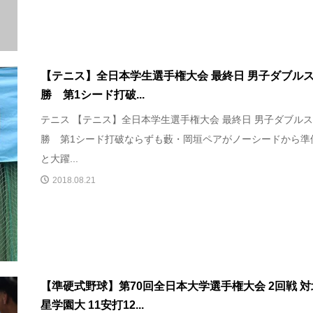
【テニス】全日本学生選手権大会 最終日 男子ダブル
勝 第1シード打破...
テニス 【テニス】全日本学生選手権大会 最終日 男子ダブル
勝 第1シード打破ならずも藪・岡垣ペアがノーシードから準
と大躍...
2018.08.21
【準硬式野球】第70回全日本大学選手権大会 2回戦 対
星学園大 11安打12...