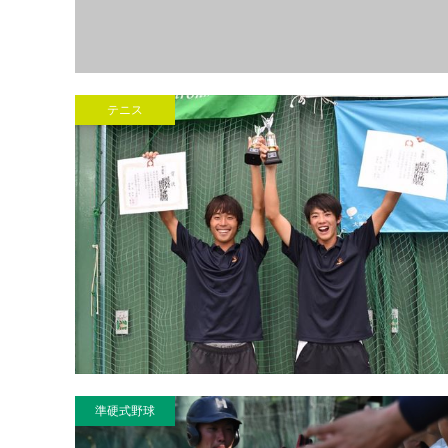
テニス
準硬式野球