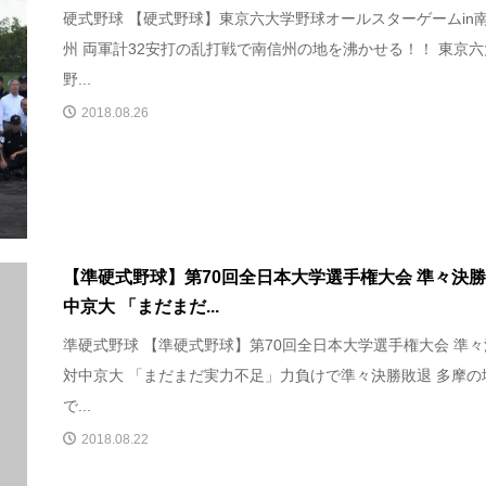
硬式野球 【硬式野球】東京六大学野球オールスターゲームin
州 両軍計32安打の乱打戦で南信州の地を沸かせる！！ 東京
野...
2018.08.26
【準硬式野球】第70回全日本大学選手権大会 準々決勝
中京大 「まだまだ...
準硬式野球 【準硬式野球】第70回全日本大学選手権大会 準
対中京大 「まだまだ実力不足」力負けで準々決勝敗退 多摩の
で...
2018.08.22