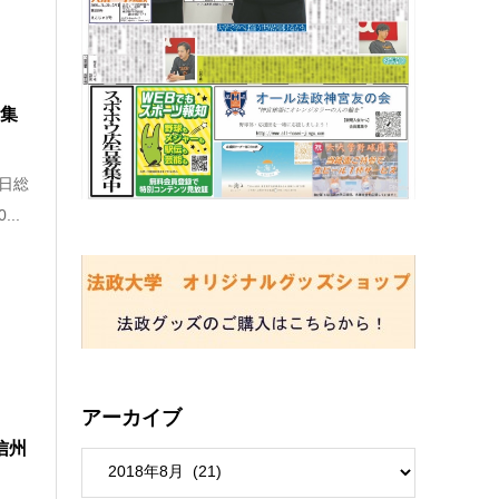
総集
全日総
..
アーカイブ
信州