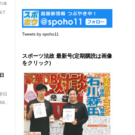
の未
負け
Tweets by spoho11
スポーツ法政 最新号(定期購読は画像
をクリック)
日
学日
...