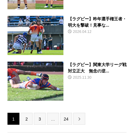
【ラグビー】昨年選手権王者・
明大を撃破！見事な...
2026.04.12
【ラグビー】関東大学リーグ戦
対立正大 無念の逆...
2025.11.30
1
2
3
…
24
