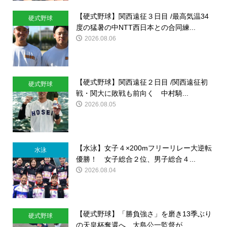
【硬式野球】関西遠征３日目 /最高気温34
硬式野球
度の猛暑の中NTT西日本との合同練...
2026.08.06
【硬式野球】関西遠征２日目 /関西遠征初
硬式野球
戦・関大に敗戦も前向く 中村騎...
2026.08.05
【水泳】女子４×200mフリーリレー大逆転
水泳
優勝！ 女子総合２位、男子総合４...
2026.08.04
【硬式野球】「勝負強さ」を磨き13季ぶり
硬式野球
の天皇杯奪還へ 大島公一監督が...