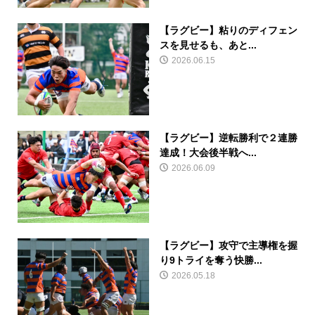
【ラグビー】粘りのディフェン
スを見せるも、あと...
2026.06.15
【ラグビー】逆転勝利で２連勝
達成！大会後半戦へ...
2026.06.09
【ラグビー】攻守で主導権を握
り9トライを奪う快勝...
2026.05.18