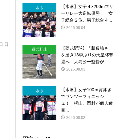
【水泳】女子４×200mフリ
水泳
ーリレー大逆転優勝！ 女
子総合２位、男子総合４...
2026.08.04
日 日
【硬式野球】「勝負強さ」
硬式野球
を磨き13季ぶりの天皇杯奪
還へ 大島公一監督が...
2026.08.03
【水泳】女子100ｍ背泳ぎ
水泳
でワンツーフィニッシ
ュ！ 桐山、岡村が個人種
目...
2026.08.02