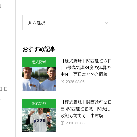
可
月を選択
おすすめ記事
【硬式野球】関西遠征３日
硬式野球
目 /最高気温34度の猛暑の
中NTT西日本との合同練...
2026.08.06
日 日
..
【硬式野球】関西遠征２日
硬式野球
目 /関西遠征初戦・関大に
敗戦も前向く 中村騎...
2026.08.05