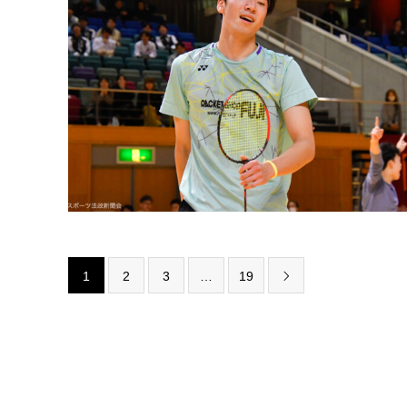
1
2
3
…
19
