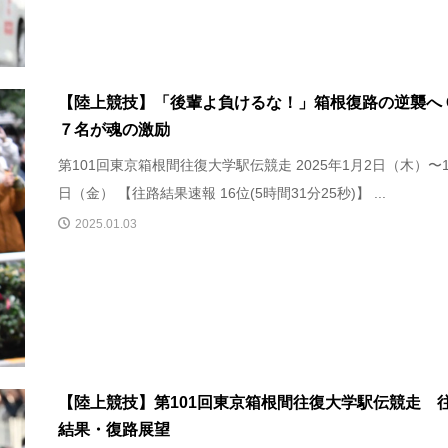
【陸上競技】「後輩よ負けるな！」箱根復路の逆襲へ 
７名が魂の激励
第101回東京箱根間往復大学駅伝競走 2025年1月2日（木）〜
日（金） 【往路結果速報 16位(5時間31分25秒)】 ...
2025.01.03
【陸上競技】第101回東京箱根間往復大学駅伝競走 
結果・復路展望