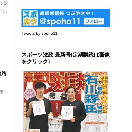
経て部
に話
Tweets by spoho11
スポーツ法政 最新号(定期購読は画像
をクリック)
復路
東京・