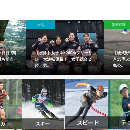
水泳
硬式野球
日目 /関
【水泳】女子４×200mフリーリ
【硬式野
戦も前向
レー大逆転優勝！ 女子総合２
き13季
位、男...
島公...