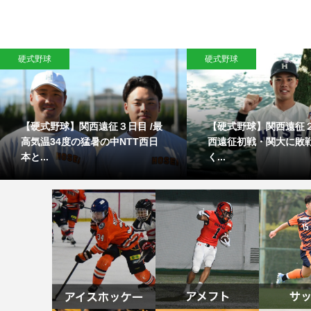
硬式野球
硬式野球
【硬式野球】関西遠征３日目 /最
【硬式野球】関西遠征２
高気温34度の猛暑の中NTT西日
西遠征初戦・関大に敗
本と...
く...