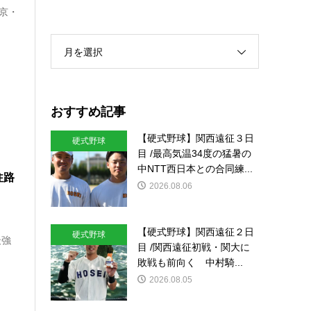
東京・
月を選択
おすすめ記事
【硬式野球】関西遠征３日
硬式野球
目 /最高気温34度の猛暑の
中NTT西日本との合同練...
往路
2026.08.06
【硬式野球】関西遠征２日
硬式野球
最強
目 /関西遠征初戦・関大に
敗戦も前向く 中村騎...
2026.08.05