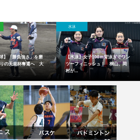
水泳
球】「勝負強さ」を磨
【水泳】女子100ｍ背泳ぎでワン
ぶりの天皇杯奪還へ 大
ツーフィニッシュ！ 桐山、岡
村が...