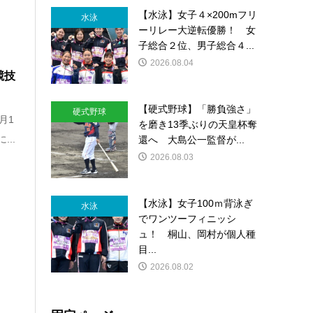
【水泳】女子４×200mフリ
水泳
ーリレー大逆転優勝！ 女
子総合２位、男子総合４...
2026.08.04
競技
【硬式野球】「勝負強さ」
硬式野球
月1
を磨き13季ぶりの天皇杯奪
..
還へ 大島公一監督が...
2026.08.03
【水泳】女子100ｍ背泳ぎ
水泳
でワンツーフィニッシ
ュ！ 桐山、岡村が個人種
目...
2026.08.02