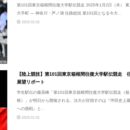
第101回東京箱根間往復大学駅伝競走 2025年1月2日（木） 
大手町 — 神奈川・芦ノ湖 往路総括 第101回となる今大...
2025.01.02
【陸上競技】第101回東京箱根間往復大学駅伝競走 
展望リポート
学生駅伝の最高峰「第101回東京箱根間往復大学駅伝競走（箱
根）」が明日から開催される。法大が目指すのは『坪田史上
への挑戦』と...
2025.01.01