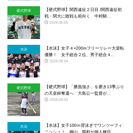
【硬式野球】関西遠征２日目 /関西遠征初
硬式野球
戦・関大に敗戦も前向く 中村騎...
2026.08.05
【水泳】女子４×200mフリーリレー大逆転
水泳
優勝！ 女子総合２位、男子総合４...
2026.08.04
【硬式野球】「勝負強さ」を磨き13季ぶり
硬式野球
の天皇杯奪還へ 大島公一監督が...
2026.08.03
【水泳】女子100ｍ背泳ぎでワンツーフィ
水泳
ニッシュ！ 桐山、岡村が個人種目...