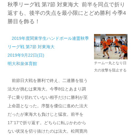
秋季リーグ戦 第7節 対東海大 前半を同点で折り
返すも、後半の失点を最小限にとどめ勝利 今季4
勝目を飾る！
2019年度関東学生ハンドボール連盟秋季
リーグ戦 第7節 対東海大
2019年9月22日(日)
チーム一丸となり日
明大和泉体育館
大の攻撃を阻止する
前節日大戦を勝利で終え、二連勝を狙う
法大が挑むは東海大。今季8位とあまり調
子に乗り切れていない相手だけに勝利が至
上命題となった。序盤を優位に進めた法大
だったが東海大も負けじと猛攻。前半を
17⁻17で折り返す。どちらに転ぶかわから
ない状況を切り抜けたのは法大。松岡寛尚