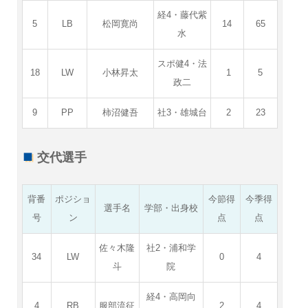
経4・藤代紫
5
LB
松岡寛尚
14
65
水
スポ健4・法
18
LW
小林昇太
1
5
政二
9
PP
柿沼健吾
社3・雄城台
2
23
交代選手
背番
ポジショ
今節得
今季得
選手名
学部・出身校
号
ン
点
点
佐々木隆
社2・浦和学
34
LW
0
4
斗
院
経4・高岡向
4
RB
服部流征
2
4