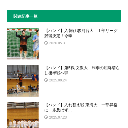
関連記事一覧
【ハンド】入替戦 駿河台大 １部リーグ
残留決定！今季...
2026.05.31
【ハンド】第5戦 文教大 昨季の屈辱晴ら
し後半戦へ弾...
2025.09.24
【ハンド】入れ替え戦 東海大 一部昇格
に一歩及ばず...
2025.07.23