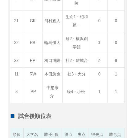
陵
生命1・昭和
21
GK
河村直人
0
0
第一
経2・横浜創
32
RB
輪島優太
0
0
学館
22
PP
橋口博隆
社2・雄城台
2
8
11
RW
本田悠也
社3・大分
0
1
中惣康
8
PP
経4・小松
1
1
介
試合後順位表
順位
大学名
勝-分-負
得点
失点
得失点
勝ち点