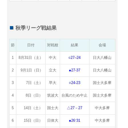
秋季リーグ戦結果
節
日付
対戦校
結果
会場
1
8月31日（土）
中大
○27–24
日大八幡山
2
9月1日（日）
立大
●27-37
日大八幡山
3
7日（土）
早大
○24-23
国士大多摩
4
8日（日）
筑波大
台風のため中止
国士大多摩
5
14日（土）
国士大
△27－27
中大多摩
6
15日（日）
日体大
●26⁻31
中大多摩