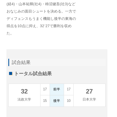
(経4)・山本祐輝(社4)・柿沼健吾(社3)など
おなじみの面目シュートを決める。一方で
ディフェンスもうまく機能し後半の東海の
得点を10点に抑え、32⁻27で勝利を収め
た。
試合結果
トータル試合結果
17
前半
17
32
27
法政大学
日本大学
15
後半
10