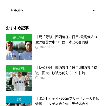
月を選択
おすすめ記事
【硬式野球】関西遠征３日目 /最高気温34
硬式野球
度の猛暑の中NTT西日本との合同練...
2026.08.06
【硬式野球】関西遠征２日目 /関西遠征初
硬式野球
戦・関大に敗戦も前向く 中村騎...
2026.08.05
【水泳】女子４×200mフリーリレー大逆転
水泳
優勝！ 女子総合２位、男子総合４...