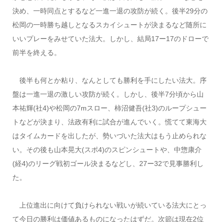
決め、一時同点とするなど一進一退の攻防が続く。後半29分の
松岡の一時勝ち越しとなるスカイシュートが決まるなど随所に
いいプレーをみせていた法大。しかし、結局17ー17のドローで
前半を終える。
後半も何とか粘り、なんとしても勝利を手にしたい法大。序
盤は一進一退の激しい攻防が続く。しかし、後半7分頃から山
本祐輝(社4)や松岡の7mスロー、柿沼健吾(社3)のループシュー
トなどが決まり、法政有利に試合が進んでいく。慌てて東海大
はタイムカードを出したが、勢いづいた法大はもう止められな
い。その後も山本晃大(スポ4)のスピンシュートや、中惣康介
(経4)のリーグ戦初ゴール決まるなどし、27ー32で見事勝利し
た。
上位進出に向けて負けられない戦いが続いている法大にとっ
て今日の勝利は価値あるものになったはずだ。次節は現在2位