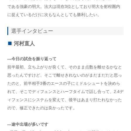
である強豪の明大。法大は現在3位としており明大を射程圏内
に捉えているだけに次もなんとしても勝利したい。
選手インタビュー
河村直人
—今日の試合を振り返って
前半最初、立ち上がりが良くて、そのまま点数を離せるかなと
思ったんですけど、そこで離せきれないのがまだまだだと思っ
たのと、前半相手3番のエースの子にミドルシュートを決めら
れて、そこでディフェンスとハーフタイムで話し合って、2.4デ
ィフェンスにシステムを変えて、後半はあまり打たれなかった
ので、修正できたのは良かったです。
—
途中出場が多いです