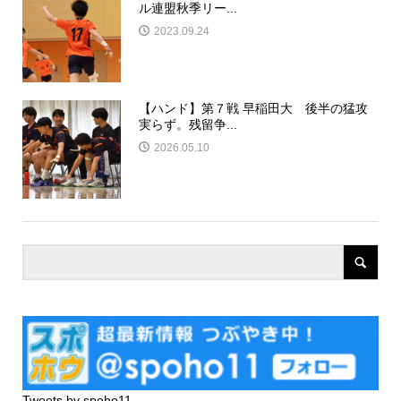
ル連盟秋季リー...
2023.09.24
【ハンド】第７戦 早稲田大 後半の猛攻
実らず。残留争...
2026.05.10
Tweets by spoho11