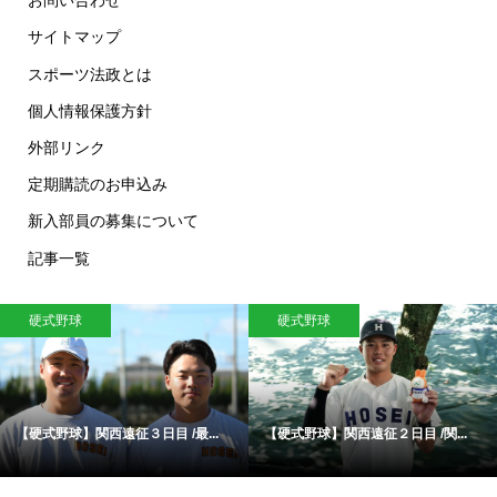
お問い合わせ
サイトマップ
スポーツ法政とは
個人情報保護方針
外部リンク
定期購読のお申込み
新入部員の募集について
記事一覧
硬式野球
硬式野球
【硬式野球】関西遠征３日目 /最...
【硬式野球】関西遠征２日目 /関...