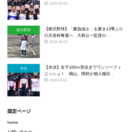
2026.08.04
【硬式野球】「勝負強さ」を磨き13季ぶり
硬式野球
の天皇杯奪還へ 大島公一監督が...
2026.08.03
【水泳】女子100ｍ背泳ぎでワンツーフィ
水泳
ニッシュ！ 桐山、岡村が個人種目...
2026.08.02
固定ページ
home