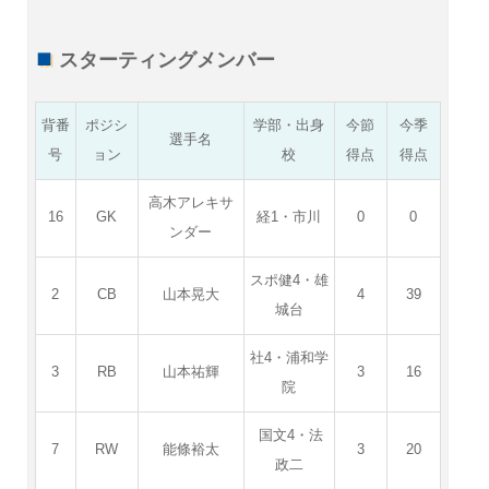
スターティングメンバー
背番
ポジシ
学部・出身
今節
今季
選手名
号
ョン
校
得点
得点
高木アレキサ
16
GK
経1・市川
0
0
ンダー
スポ健4・雄
2
CB
山本晃大
4
39
城台
社4・浦和学
3
RB
山本祐輝
3
16
院
国文4・法
7
RW
能條裕太
3
20
政二