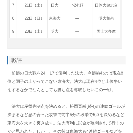
7
21日（土）
日大
○24⁻17
日体大健志台
8
22日（日）
東海大
―
明大和泉
9
28日（土）
明大
―
国士大多摩
戦評
前節の日大戦を24ー17で勝利した法大。今節挑むのは現在8
位と調子の上がってこない東海大。法大は現在4位と上位争い
をするなかでなんとしても勝ち点を奪取したいこの一戦。
法大は序盤先制点を決めると、松岡寬尚(経4)の連続ゴールが
決まるなど息の合った攻撃で前半5分の段階で5点を決めるなど
東海大を大きく突き放す。法大有利に試合が展開されて行くの
かと思われた。しかし、その後は東海大も4連続ゴールなどを