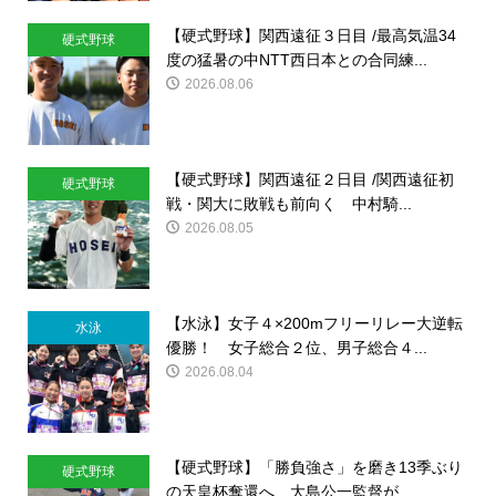
【硬式野球】関西遠征３日目 /最高気温34
硬式野球
度の猛暑の中NTT西日本との合同練...
2026.08.06
【硬式野球】関西遠征２日目 /関西遠征初
硬式野球
戦・関大に敗戦も前向く 中村騎...
2026.08.05
【水泳】女子４×200mフリーリレー大逆転
水泳
優勝！ 女子総合２位、男子総合４...
2026.08.04
【硬式野球】「勝負強さ」を磨き13季ぶり
硬式野球
の天皇杯奪還へ 大島公一監督が...