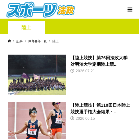
陸上
記事
体育各部一覧
陸上
【陸上競技】第76回法政大学
対明治大学定期陸上競...
2026.07.21
【陸上競技】第110回日本陸上
競技選手権大会結果・...
2026.06.15