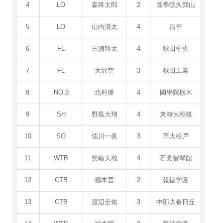
4
LO
森将太郎
2
國學院久我山
5
LO
山内滉太
4
昌平
6
FL
三浦幹太
4
秋田中央
7
FL
大沢空
3
秋田工業
8
NO.8
北村優
4
國學院栃木
9
SH
野島大翔
4
東海大相模
10
SO
佐川一眞
3
専大松戸
11
WTB
箕輪大地
4
石見智翠館
12
CTB
福本亘
2
報徳学園
13
CTB
渡辺圭祐
3
中部大春日丘