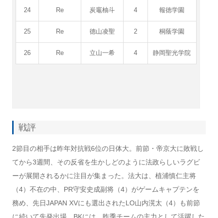
24
Re
炭竈柚斗
4
報徳学園
25
Re
德山凌聖
2
桐蔭学園
26
Re
立山一希
4
静岡聖光学院
戦評
2節目の相手は昨年対抗戦6位の日体大。前節・帝京大に敗戦し
てから3週間、その反省を生かしどのように法政らしいラグビ
ーが展開されるかに注目が集まった。法大は、植浦慎仁主将
（4）不在の中、PR守安史成副将（4）がゲームキャプテンを
務め、先日JAPAN XVにも選出されたLO山内滉太（4）も前節
に続いて先発出場。BKには、昨季チームの主力として活躍した