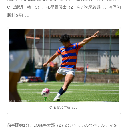
CTB渡辺圭祐（3）、FB星野瑛太（2）らが先発復帰し、今季初
勝利を狙う。
CTB渡辺圭祐（3）
前半開始1分、LO森将太郎（2）のジャッカルでペナルティを