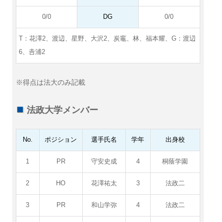
0/0
DG
0/0
T：花澤2、渡辺、星野、大沢2、炭竈、林、福本耀、G：渡辺
6、𠮷浦2
※得点は法大のみ記載
法政大学メンバー
No.
ポジション
選手氏名
学年
出身校
1
PR
守安史成
4
桐蔭学園
2
HO
花澤祐太
3
法政二
3
PR
和山学弥
4
法政二