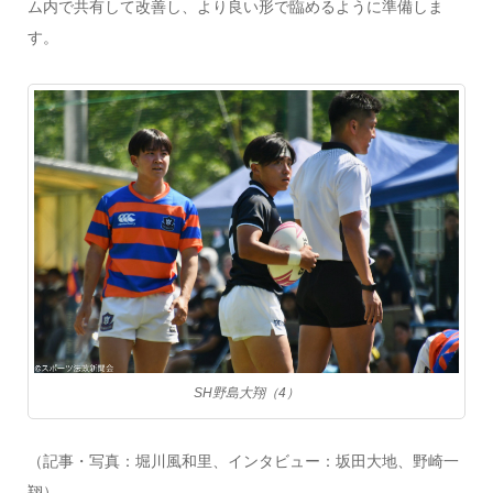
ム内で共有して改善し、より良い形で臨めるように準備しま
す。
SH野島大翔（4）
（記事・写真：堀川風和里、インタビュー：坂田大地、野崎一
翔）