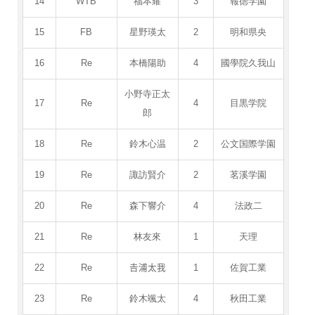
14
WTB
福本耀
3
報徳学園
15
FB
星野瑛太
2
明和県央
16
Re
本橋陽助
4
國學院久我山
小野寺正太
17
Re
4
目黒学院
郎
18
Re
鈴木心温
2
公文国際学園
19
Re
諏訪賢介
2
茗溪学園
20
Re
森下響介
4
法政二
21
Re
林友來
1
天理
22
Re
𠮷浦太我
1
佐賀工業
23
Re
鈴木颯太
4
秋田工業