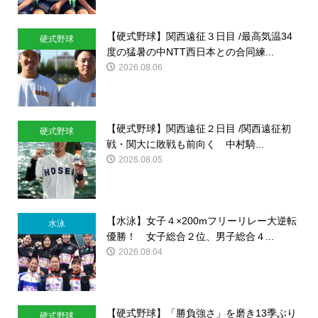
【硬式野球】関西遠征３日目 /最高気温34
硬式野球
度の猛暑の中NTT西日本との合同練...
2026.08.06
【硬式野球】関西遠征２日目 /関西遠征初
硬式野球
戦・関大に敗戦も前向く 中村騎...
2026.08.05
【水泳】女子４×200mフリーリレー大逆転
水泳
優勝！ 女子総合２位、男子総合４...
2026.08.04
【硬式野球】「勝負強さ」を磨き13季ぶり
硬式野球