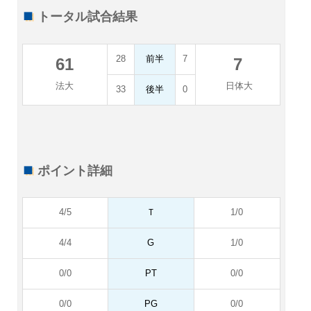
トータル試合結果
28
前半
7
61
7
法大
日体大
33
後半
0
ポイント詳細
4/5
Ｔ
1/0
4/4
G
1/0
0/0
PT
0/0
0/0
PG
0/0