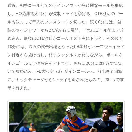
獲得。相手ゴール前でのラインアウトから綺麗なモールを形成
し、HO花澤祐太（3）が先制トライを挙げる。CTB渡辺のゴー
ルも決まって幸先のいいスタートを切った。続く6分には、自
陣のラインアウトからBKが左右に展開。一気にゴール前まで攻
め込み、最後はCTB渡辺がゴールポスト右にトライ。その後も
16分には、久々の試合出場となったFB星野がハーフウェイライ
ン付近から抜け出し、相手タックルをかわしながら、ボールを
インゴールまで持ち込んでトライ。さらに30分にはFWがつな
いで攻め込み、FL大沢空（3）がインゴールへ。前半終了間際
に、キックチャージから1トライを返されたものの、28－7で前
半を終えた。