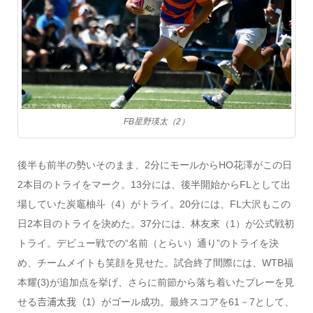
FB星野瑛太（2）
後半も前半の勢いそのまま、2分にモールからHO花澤がこの日
2本目のトライをマーク。13分には、後半開始からFLとして出
場していた炭竈柚斗（4）がトライ。20分には、FL大沢もこの
日2本目のトライを決めた。37分には、林友來（1）が公式戦初
トライ。デビュー戦での“名前（とらい）通り”のトライを決
め、チームメイトも笑顔を見せた。試合終了間際には、WTB福
本耀(3)が追加点を挙げ、さらに前節から落ち着いたプレーを見
せる𠮷浦太我（1）がゴール成功。最終スコアを61－7として、