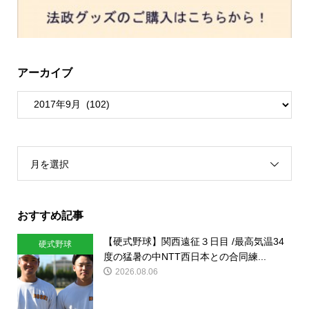
アーカイブ
月を選択
おすすめ記事
【硬式野球】関西遠征３日目 /最高気温34
硬式野球
度の猛暑の中NTT西日本との合同練...
2026.08.06