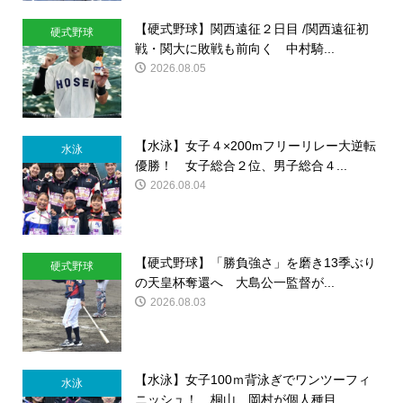
【硬式野球】関西遠征２日目 /関西遠征初
硬式野球
戦・関大に敗戦も前向く 中村騎...
2026.08.05
【水泳】女子４×200mフリーリレー大逆転
水泳
優勝！ 女子総合２位、男子総合４...
2026.08.04
【硬式野球】「勝負強さ」を磨き13季ぶり
硬式野球
の天皇杯奪還へ 大島公一監督が...
2026.08.03
【水泳】女子100ｍ背泳ぎでワンツーフィ
水泳
ニッシュ！ 桐山、岡村が個人種目...