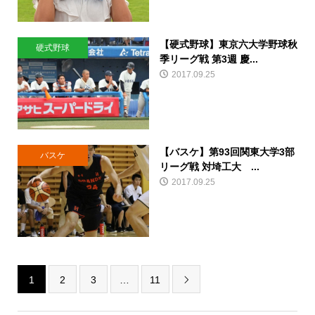
【硬式野球】東京六大学野球秋
硬式野球
季リーグ戦 第3週 慶...
2017.09.25
【バスケ】第93回関東大学3部
バスケ
リーグ戦 対埼工大 ...
2017.09.25
1
2
3
…
11
