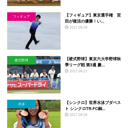
【フィギュア】東京選手権 宮
フィギュア
田が復活の優勝！い...
2017.09.28
【硬式野球】東京六大学野球秋
硬式野球
季リーグ戦 第3週 慶...
2017.09.27
【シンクロ】世界水泳ブダペス
水泳
ト シンクロTR.FC銅...
2017.09.26