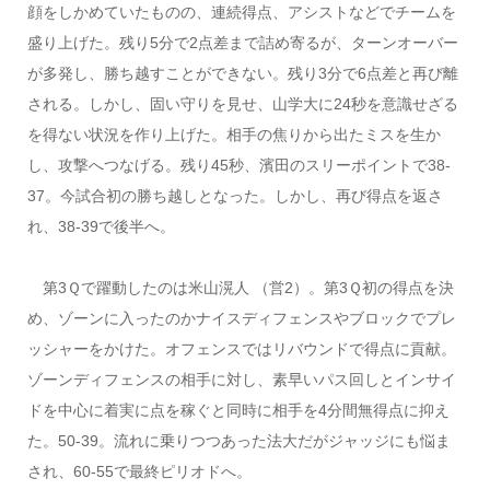
顔をしかめていたものの、連続得点、アシストなどでチームを
盛り上げた。残り5分で2点差まで詰め寄るが、ターンオーバー
が多発し、勝ち越すことができない。残り3分で6点差と再び離
される。しかし、固い守りを見せ、山学大に24秒を意識せざる
を得ない状況を作り上げた。相手の焦りから出たミスを生か
し、攻撃へつなげる。残り45秒、濱田のスリーポイントで38-
37。今試合初の勝ち越しとなった。しかし、再び得点を返さ
れ、38-39で後半へ。
第3Ｑで躍動したのは米山滉人 （営2）。第3Ｑ初の得点を決
め、ゾーンに入ったのかナイスディフェンスやブロックでプレ
ッシャーをかけた。オフェンスではリバウンドで得点に貢献。
ゾーンディフェンスの相手に対し、素早いパス回しとインサイ
ドを中心に着実に点を稼ぐと同時に相手を4分間無得点に抑え
た。50-39。流れに乗りつつあった法大だがジャッジにも悩ま
され、60-55で最終ピリオドへ。