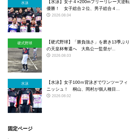
【水泳】女子４×200mフリーリレー大逆転
水泳
優勝！ 女子総合２位、男子総合４...
2026.08.04
【硬式野球】「勝負強さ」を磨き13季ぶり
硬式野球
の天皇杯奪還へ 大島公一監督が...
2026.08.03
【水泳】女子100ｍ背泳ぎでワンツーフィ
水泳
ニッシュ！ 桐山、岡村が個人種目...
2026.08.02
固定ページ