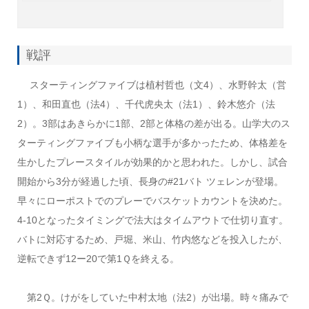
戦評
スターティングファイブは植村哲也（文4）、水野幹太（営
1）、和田直也（法4）、千代虎央太（法1）、鈴木悠介（法
2）。3部はあきらかに1部、2部と体格の差が出る。山学大のス
ターティングファイブも小柄な選手が多かったため、体格差を
生かしたプレースタイルが効果的かと思われた。しかし、試合
開始から3分が経過した頃、長身の#21バト ツェレンが登場。
早々にローポストでのプレーでバスケットカウントを決めた。
4-10となったタイミングで法大はタイムアウトで仕切り直す。
バトに対応するため、戸堀、米山、竹内悠などを投入したが、
逆転できず12ー20で第1Ｑを終える。
第2Ｑ。けがをしていた中村太地（法2）が出場。時々痛みで