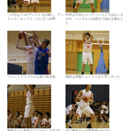
この日も7つのアシストを記録し、アシ
中村は万全なコンディションではないも
ストランキングトップに立つ水野
のの、ベンチから10得点で流れを動かし
た
ペイントでファウルを誘う鈴木悠
植村は序盤シュートに少々手こずった
期待された和田のスリーはこの日1/5
金の爆発力は今季発揮されるか