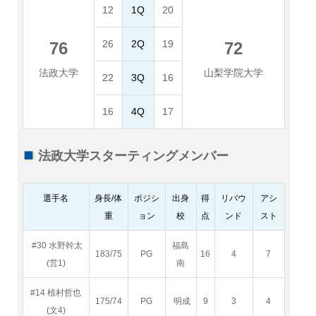
12
1Q
20
26
2Q
19
76
72
法政大学
山梨学院大学
22
3Q
16
16
4Q
17
法政大学スターティングメンバー
選手名
身長/体
ポジシ
出身
得
リバウ
アシ
重
ョン
校
点
ンド
スト
#30 水野幹太
福島
183/75
PG
16
4
7
(営1)
南
#14 植村哲也
175/74
PG
明成
9
3
4
(文4)