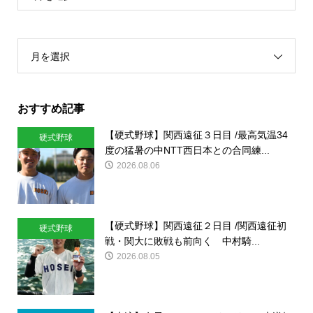
月を選択
おすすめ記事
【硬式野球】関西遠征３日目 /最高気温34
硬式野球
度の猛暑の中NTT西日本との合同練...
2026.08.06
【硬式野球】関西遠征２日目 /関西遠征初
硬式野球
戦・関大に敗戦も前向く 中村騎...
2026.08.05