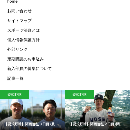
home
お問い合わせ
サイトマップ
スポーツ法政とは
個人情報保護方針
外部リンク
定期購読のお申込み
新入部員の募集について
記事一覧
硬式野球
硬式野球
【硬式野球】関西遠征３日目 /最...
【硬式野球】関西遠征２日目 /関...