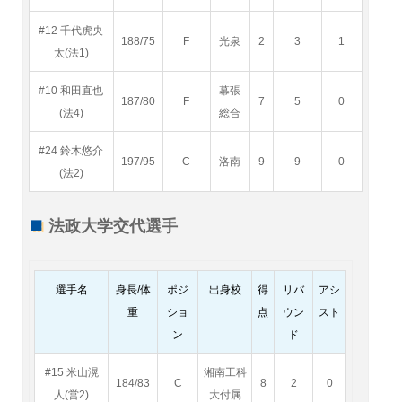
#12 千代虎央
188/75
F
光泉
2
3
1
太(法1)
#10 和田直也
幕張
187/80
F
7
5
0
(法4)
総合
#24 鈴木悠介
197/95
C
洛南
9
9
0
(法2)
法政大学交代選手
選手名
身長/体
ポジ
出身校
得
リバ
アシ
重
ショ
点
ウン
スト
ン
ド
#15 米山滉
湘南工科
184/83
C
8
2
0
人(営2)
大付属