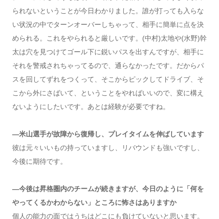
られないということが今日わかりました。誰が打っても入らな
い状況の中でターンオーバーしちゃって、相手に簡単に点を決
められる。これをやられると厳しいです。(中村)太地や(水野)幹
太は穴を見つけてゴール下に鋭いパスを出すんですが、相手に
それを警戒されちゃってるので、通らなかったです。だからパ
スを回してずれをつくって、そこからピックしてドライブ、そ
こから外にさばいて、ということをやればいいので、変に構え
ないようにしたいです。あとは経験が必要ですね。
―米山選手が故障から復帰し、プレイタイムを伸ばしています
彼は元々いいもの持っていますし、リバウンドも強いですし、
今後に期待です。
―今後は昇格圏内のチームが続きますが、今日のように「何を
やってくるかわからない」ところに怖さはありますか
個人の能力の面ではうちはどこにも負けていないと思います。