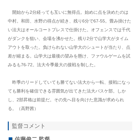
開始から2分経っても互いに無得点。始めに点を決めたのは
中村。和田、水野の得点が続き、残り6分で67-55。畳み掛けた
い法大はオールコートプレスで仕掛けた。オフェンスでは千代
がダンクを狙い、会場を沸かせた。残り2分で山学大がタイム
アウトを取った。負けられない山学大のシュートが当たり、点
差が縮まる。山学大は最後の望みを懸け、ファウルゲームを試
みるも76-72。法大今季最大の接戦を制した。
昨季のリードしていても勝てない法大から一転、接戦になっ
ても勝利を確信できる雰囲気が出てきた法大バスケ部。しか
し、2部昇格は前提だ。その先へ目を向けた意識が求められ
る。（高野茜）
監督コメント
佐藤俊二 監督