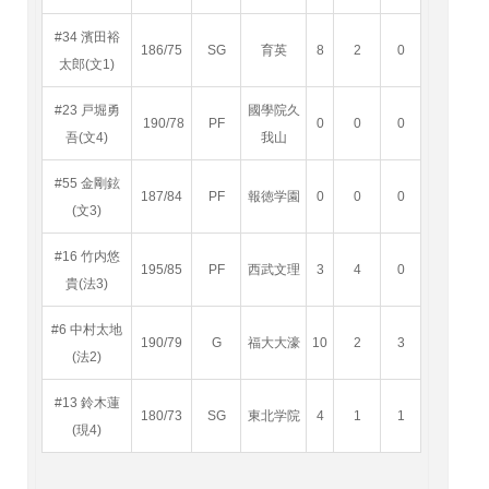
#34 濱田裕
186/75
SG
育英
8
2
0
太郎(文1)
#23 戸堀勇
國學院久
190/78
PF
0
0
0
吾(文4)
我山
#55 金剛鉉
187/84
PF
報徳学園
0
0
0
(文3)
#16 竹内悠
195/85
PF
西武文理
3
4
0
貴(法3)
#6 中村太地
190/79
G
福大大濠
10
2
3
(法2)
#13 鈴木蓮
180/73
SG
東北学院
4
1
1
(現4)