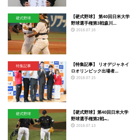
【硬式野球】 第40回日米大学
硬式野球
野球選手権第3戦森川...
2016.07.16
【特集記事】 リオデジャネイ
特集記事
ロオリンピック出場者...
2016.07.15
【硬式野球】第40回日米大学
硬式野球
野球選手権第2戦 ̶...
2016.07.13