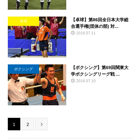
【卓球】第86回全日本大学総
卓球
合選手権(団体の部) 対...
2016.07.11
【ボクシング】第69回関東大
ボクシング
学ボクシングリーグ戦 ...
2016.07.10
1
2
