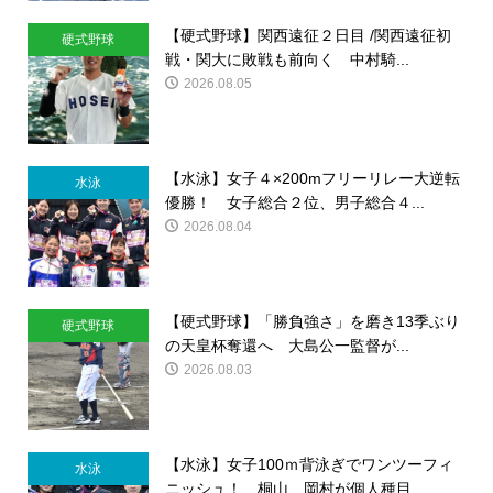
【硬式野球】関西遠征２日目 /関西遠征初
硬式野球
戦・関大に敗戦も前向く 中村騎...
2026.08.05
【水泳】女子４×200mフリーリレー大逆転
水泳
優勝！ 女子総合２位、男子総合４...
2026.08.04
【硬式野球】「勝負強さ」を磨き13季ぶり
硬式野球
の天皇杯奪還へ 大島公一監督が...
2026.08.03
【水泳】女子100ｍ背泳ぎでワンツーフィ
水泳
ニッシュ！ 桐山、岡村が個人種目...