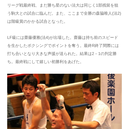
リーグ戦最終戦、まだ勝ち星のない法大は同じく1部残留を狙
う駒大との試合に臨んだ。また、ここまで全勝の森脇唯人(法2)
は階級賞のかかる試合となった。
LF級には齋藤優雅(法4)が出場した。齋藤は持ち前のスピード
を生かしたボクシングでポイントを奪う。最終R終了間際には
打ち合いとなり大きな声援が送られた。結果は2－1の判定勝
ち。最終戦にして嬉しい初勝利をあげた。