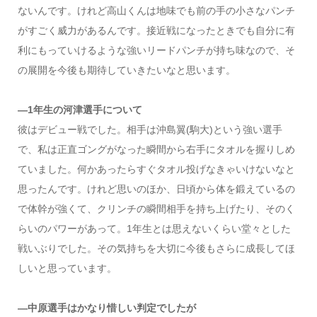
ないんです。けれど高山くんは地味でも前の手の小さなパンチ
がすごく威力があるんです。接近戦になったときでも自分に有
利にもっていけるような強いリードパンチが持ち味なので、そ
の展開を今後も期待していきたいなと思います。
―1年生の河津選手について
彼はデビュー戦でした。相手は沖島翼(駒大)という強い選手
で、私は正直ゴングがなった瞬間から右手にタオルを握りしめ
ていました。何かあったらすぐタオル投げなきゃいけないなと
思ったんです。けれど思いのほか、日頃から体を鍛えているの
で体幹が強くて、クリンチの瞬間相手を持ち上げたり、そのく
らいのパワーがあって。1年生とは思えないくらい堂々とした
戦いぶりでした。その気持ちを大切に今後もさらに成長してほ
しいと思っています。
―中原選手はかなり惜しい判定でしたが