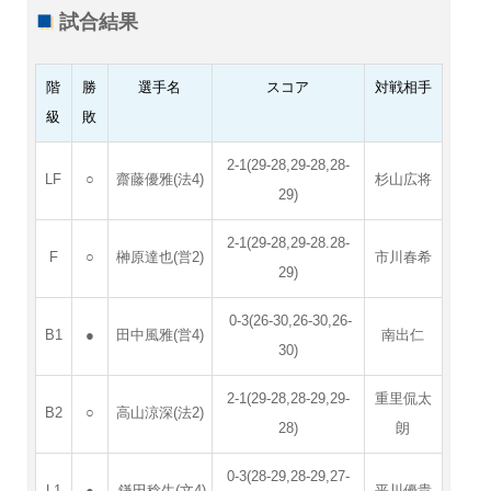
試合結果
階
勝
選手名
スコア
対戦相手
級
敗
2-1(29-28,29-28,28-
LF
○
齋藤優雅(法4)
杉山広将
29)
2-1(29-28,29-28.28-
F
○
榊原達也(営2)
市川春希
29)
0-3(26-30,26-30,26-
B1
●
田中風雅(営4)
南出仁
30)
2-1(29-28,28-29,29-
重里侃太
B2
○
高山涼深(法2)
28)
朗
0-3(28-29,28-29,27-