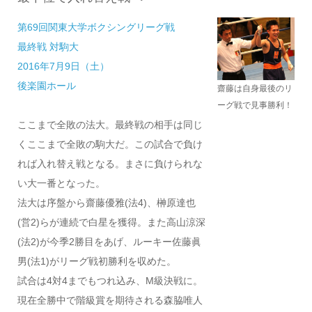
第69回関東大学ボクシングリーグ戦
最終戦 対駒大
2016年7月9日（土）
後楽園ホール
齋藤は自身最後のリ
ーグ戦で見事勝利！
ここまで全敗の法大。最終戦の相手は同じ
くここまで全敗の駒大だ。この試合で負け
れば入れ替え戦となる。まさに負けられな
い大一番となった。
法大は序盤から齋藤優雅(法4)、榊原達也
(営2)らが連続で白星を獲得。また高山涼深
(法2)が今季2勝目をあげ、ルーキー佐藤眞
男(法1)がリーグ戦初勝利を収めた。
試合は4対4までもつれ込み、M級決戦に。
現在全勝中で階級賞を期待される森脇唯人