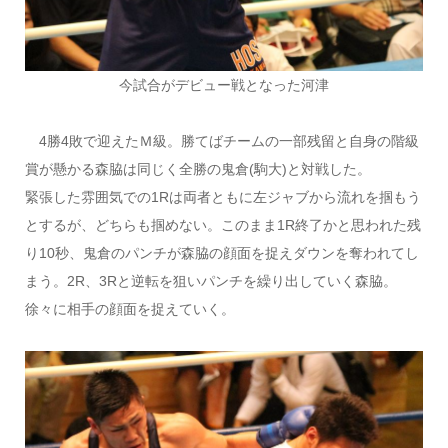
今試合がデビュー戦となった河津
4勝4敗で迎えたＭ級。勝てばチームの一部残留と自身の階級
賞が懸かる森脇は同じく全勝の鬼倉(駒大)と対戦した。
緊張した雰囲気での1Rは両者ともに左ジャブから流れを掴もう
とするが、どちらも掴めない。このまま1R終了かと思われた残
り10秒、鬼倉のパンチが森脇の顔面を捉えダウンを奪われてし
まう。2R、3Rと逆転を狙いパンチを繰り出していく森脇。
徐々に相手の顔面を捉えていく。