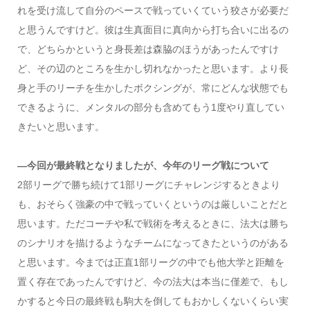
れを受け流して自分のペースで戦っていくていう狡さが必要だ
と思うんですけど。彼は生真面目に真向から打ち合いに出るの
で、どちらかというと身長差は森脇のほうがあったんですけ
ど、その辺のところを生かし切れなかったと思います。より長
身と手のリーチを生かしたボクシングが、常にどんな状態でも
できるように、メンタルの部分も含めてもう1度やり直してい
きたいと思います。
―今回が最終戦となりましたが、今年のリーグ戦について
2部リーグで勝ち続けて1部リーグにチャレンジするときより
も、おそらく強豪の中で戦っていくというのは厳しいことだと
思います。ただコーチや私で戦術を考えるときに、法大は勝ち
のシナリオを描けるようなチームになってきたというのがある
と思います。今までは正直1部リーグの中でも他大学と距離を
置く存在であったんですけど、今の法大は本当に僅差で、もし
かすると今日の最終戦も駒大を倒してもおかしくないくらい実