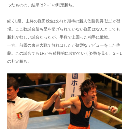
ったものの、結果は2－1の判定勝ち。
続くL級、主将の鎌田稔生(文4)と期待の新人佐藤眞男(法1)が登
場。ここ数試合勝ち星を挙げられていない鎌田はなんとしても
勝利が欲しい試合だったが、手数で上回った相手に敗戦。
一方、前回の東農大戦で敗れはしたが鮮烈なデビューをした佐
藤。この試合でも1Rから積極的に攻めていく姿勢を見せ、2－1
の判定勝ち。