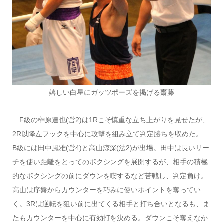
嬉しい白星にガッツポーズを掲げる齋藤
F級の榊原達也(営2)は1Rこそ慎重な立ち上がりを見せたが、
2R以降左フックを中心に攻撃を組み立て判定勝ちを収めた。
B級には田中風雅(営4)と高山涼深(法2)が出場。田中は長いリー
チを使い距離をとってのボクシングを展開するが、相手の積極
的なボクシングの前にダウンを喫するなど苦戦し、判定負け。
高山は序盤からカウンターを巧みに使いポイントを奪ってい
く。3Rは逆転を狙い前に出てくる相手と打ち合いとなるも、ま
たもカウンターを中心に有効打を決める。ダウンこそ奪えなか