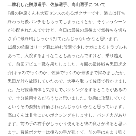
―勝利した榊原選手、佐藤選手、高山選手について
F級の榊原くんも大変センスのあるボクサーです。過去は打ち
終わった後パンチをもらってしまったりとか、そういうシーン
が心配されたんですけど、今日は最後の最後まで気持ちを切ら
さずに最終Rはしっかり打てたんじゃないかなと思います。
L2級の佐藤はリーグ戦に挑む段階で少しケガによるトラブルも
あって、入院するようなこともあったんですけど、乗り越え
て、前回デビュー戦を果たしました。今回の最終戦も黒田虎之
介(キャ2)で行くのか、佐藤で行くのか最後まで悩みましたが、
黒田が肘を故障していたので、大事を取って佐藤で行かせまし
た。ただ佐藤自体も気持ちでボクシングをするところがあるの
で、十分通用するだろうなと思いました。執拗に攻撃していく
というその姿勢が評価されたんじゃないかなと思っています。
高山くんは非常にいいボクシングをしますし、パンチ力があり
ます。前の手の右手がしっかり使えると彼の良さが出ると思い
ます。普通ボクサーは後ろの手が強くて、前の手はあまり強く