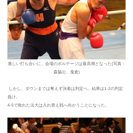
激しい打ち合いに、会場のボルテージは最高潮となった(写真：
森脇㊧、鬼倉)
しかし、ダウンまでは奪えず決着は判定へ。結果は1-2の判定
負け。
4-5で敗れた法大は入れ替え戦へ向かうことになった。