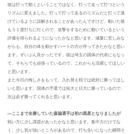
彼は打って動くということではなく、打って走って打つという
リズムに変えました。打って打って走るのリズムだと打って逃
げているように誤解されることがあったんですけど、動いた後
もう１度打ちに行くので、攻撃をするために動いているという
評価を得られるようになったかなと思います。減量に苦しみな
がらも、自分の体を動かすハートの方が伴ってきたかなと思い
ます。ずいぶん良かったです。彼は埼玉の国体の代表にもなっ
て、そちらでも頑張っているので、これからも活躍してほしい
と思います。
また今日の悔しさをもって、入れ替え戦では絶対に勝ってほし
いと思います。国体の予選では拓大と日大に勝っているので、
次は必ず勝ってくれると思います。
―ここまで全勝していた森脇選手は初の黒星となりましたが
戦い方に少し課題があったかなと思います。集中力だけでな
く、少し気が強いところがあるので、打ち合いになった瞬間そ