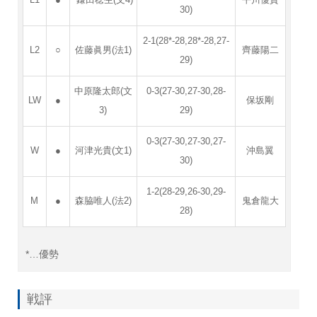
L1
●
鎌田稔生(文4)
平川優貴
30)
2-1(28*-28,28*-28,27-
L2
○
佐藤眞男(法1)
齊藤陽二
29)
中原隆太郎(文
0-3(27-30,27-30,28-
LW
●
保坂剛
3)
29)
0-3(27-30,27-30,27-
W
●
河津光貴(文1)
沖島翼
30)
1-2(28-29,26-30,29-
M
●
森脇唯人(法2)
鬼倉龍大
28)
*…優勢
戦評