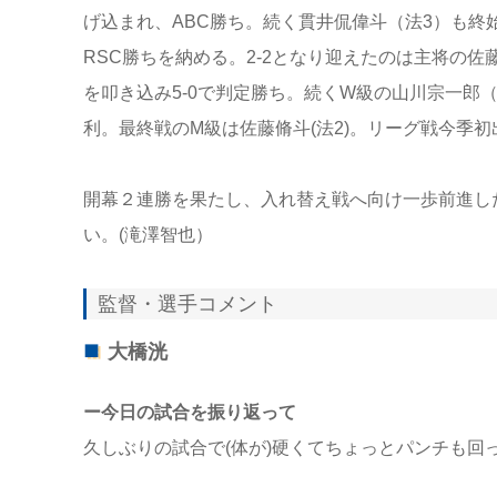
げ込まれ、ABC勝ち。続く貫井侃偉斗（法3）も
RSC勝ちを納める。2-2となり迎えたのは主将の
を叩き込み5-0で判定勝ち。続くW級の山川宗一郎
利。最終戦のM級は佐藤脩斗(法2)。リーグ戦今季
開幕２連勝を果たし、入れ替え戦へ向け一歩前進し
い。(滝澤智也）
監督・選手コメント
大橋洸
ー今日の試合を振り返って
久しぶりの試合で(体が)硬くてちょっとパンチも回