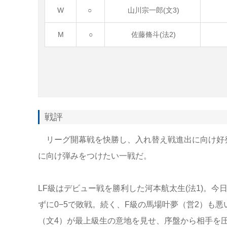
W
○
山川宗一郎(文3)
M
○
佐藤脩斗(法2)
戦評
リーグ開幕戦を快勝し、入れ替え戦進出に向け好
に向け弾みをつけたい一戦だ。
LF級はデビュー戦を勝利した河本航太生(法1)。
ずに0−5で敗戦。続く、F級の馬場叶夢（営2）も
（文4）が最上級生の意地を見せ、序盤から相手を