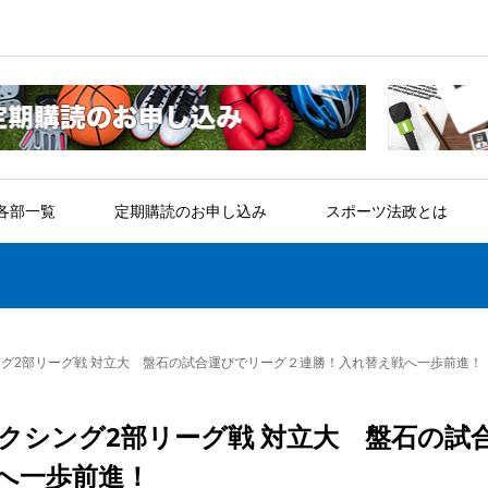
各部一覧
定期購読のお申し込み
スポーツ法政とは
ング2部リーグ戦 対立大 盤石の試合運びでリーグ２連勝！入れ替え戦へ一歩前進！
クシング2部リーグ戦 対立大 盤石の試
へ一歩前進！