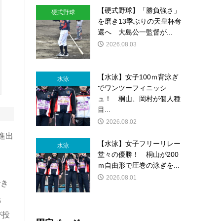
【硬式野球】「勝負強さ」
硬式野球
を磨き13季ぶりの天皇杯奪
還へ 大島公一監督が...
2026.08.03
【水泳】女子100ｍ背泳ぎ
水泳
でワンツーフィニッシ
ュ！ 桐山、岡村が個人種
目...
2026.08.02
進出
【水泳】女子フリーリレー
水泳
堂々の優勝！ 桐山が200
ｍ自由形で圧巻の泳ぎを...
2026.08.01
でき
洸
が投