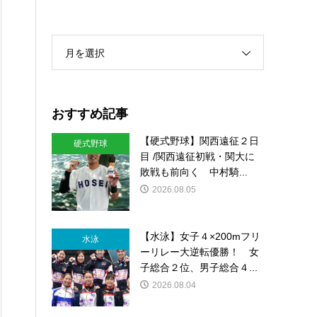
月を選択
おすすめ記事
【硬式野球】関西遠征２日
硬式野球
目 /関西遠征初戦・関大に
敗戦も前向く 中村騎...
2026.08.05
【水泳】女子４×200mフリ
水泳
ーリレー大逆転優勝！ 女
子総合２位、男子総合４...
2026.08.04