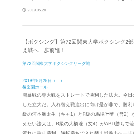
2019.05.28
【ボクシング】第72回関東大学ボクシング2
え戦へ一歩前進！
第72回関東大学ボクシングリーグ戦
2019年5月25日（土）
後楽園ホール
開幕戦の専大戦をストレートで勝利した法大。今日
した立大だ。入れ替え戦進出に向け是が非で、勝利
級の河本航太生（キャ1）とF級の馬場叶夢（営2）
えたい法大は、B級の大橋洸（文4）がABD勝ちで
流れに乗り勝利。逆転勝ちで入れ替え戦進出へ一歩