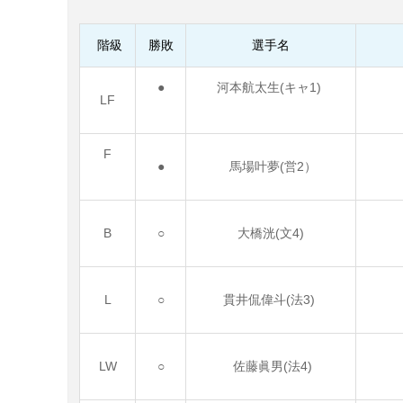
階級
勝敗
選手名
●
河本航太生(キャ1)
LF
F
●
馬場叶夢(営2）
B
○
大橋洸(文4)
L
○
貫井侃偉斗(法3)
LW
○
佐藤眞男(法4)