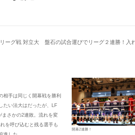
部リーグ戦 対立大 盤石の試合運びでリーグ２連勝！入
の相手は同じく開幕戦を勝利
したい法大はだったが、LF
がまさかの2連敗。流れを変
流れを呼び込むと残る選手も
開幕2連勝！
前進した。