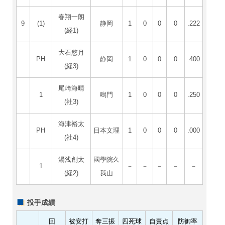
春翔一朗
9
(1)
静岡
1
0
0
0
.222
(経1)
大石悠月
PH
静岡
1
0
0
0
.400
(経3)
尾崎海晴
1
鳴門
1
0
0
0
.250
(社3)
海津裕太
PH
日本文理
1
0
0
0
.000
(社4)
湯浅創太
國學院久
1
－
－
－
－
－
(経2)
我山
投手成績
回
被安打
奪三振
四死球
自責点
防御率