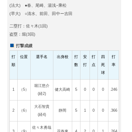
(法大) ●春、尾崎、湯浅−乘松
(早大) ○清水、前田、田中ー吉田
二塁打：佐々木(1回)
盗塁：堀(3回)
打撃成績
打
位置
選手名
出身校
打
安
打
四
打
順
数
打
点
死
率
球
堀江悠介
1
（5）
健大高崎
5
0
0
0
.246
(経2)
大石智貴
2
（6）
静岡
5
1
0
0
.366
(経4)
佐々木勇哉
3
（9）
花巻東
4
2
0
1
.264