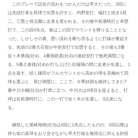
このプレーで試合の流れをつかんだのは早大だった。3回に
は先頭打者を死球で出塁を許すと、内野安打、犠打と続き1死
二、三塁と得点圏に走者を置かれる。その後中前適時打と本塁
打で、この回4失点。春はこの回でマウンドを降りることとな
った。しかしその裏、悪い流れを断ち切るように打線が奮起す
る。先頭の2番大石智が中前安打で出塁すると、その後も3番
佐々木勇哉(社4)、4番堀皓貴(社4)の連続安打で無死満塁にな
る。5番土倉徳(社4)が打ち上げた右犠飛の間に走者が生還し、1
点を返す。続く鎌田がフルカウントから高めの球を見極めて四
球を選ぶと、再び満塁に。ここで、今季好調を維持してきた7
番中川大輔(社3)が打席に立つ。中川大は4球目を捉えると、打
球は右前適時打に。この一打で佐々木が生還し、3点差にな
る。
継投した尾崎海晴(社3)は4回に1失点したものの、5回以降は
持ち前の直球をおり交ぜながら早大打線を無得点に抑える好投