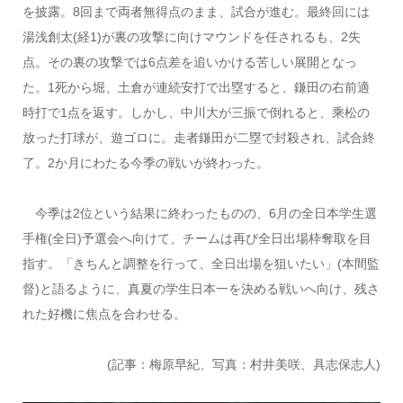
を披露。8回まで両者無得点のまま、試合が進む。最終回には
湯浅創太(経1)が裏の攻撃に向けマウンドを任されるも、2失
点。その裏の攻撃では6点差を追いかける苦しい展開となっ
た。1死から堀、土倉が連続安打で出塁すると、鎌田の右前適
時打で1点を返す。しかし、中川大が三振で倒れると、乘松の
放った打球が、遊ゴロに。走者鎌田が二塁で封殺され、試合終
了。2か月にわたる今季の戦いが終わった。
今季は2位という結果に終わったものの、6月の全日本学生選
手権(全日)予選会へ向けて、チームは再び全日出場枠奪取を目
指す。「きちんと調整を行って、全日出場を狙いたい」(本間監
督)と語るように、真夏の学生日本一を決める戦いへ向け、残さ
れた好機に焦点を合わせる。
(記事：梅原早紀、写真：村井美咲、具志保志人)