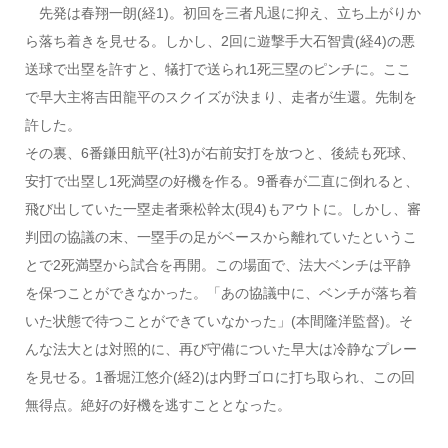
先発は春翔一朗(経1)。初回を三者凡退に抑え、立ち上がりか
ら落ち着きを見せる。しかし、2回に遊撃手大石智貴(経4)の悪
送球で出塁を許すと、犠打で送られ1死三塁のピンチに。ここ
で早大主将吉田龍平のスクイズが決まり、走者が生還。先制を
許した。
その裏、6番鎌田航平(社3)が右前安打を放つと、後続も死球、
安打で出塁し1死満塁の好機を作る。9番春が二直に倒れると、
飛び出していた一塁走者乘松幹太(現4)もアウトに。しかし、審
判団の協議の末、一塁手の足がベースから離れていたというこ
とで2死満塁から試合を再開。この場面で、法大ベンチは平静
を保つことができなかった。「あの協議中に、ベンチが落ち着
いた状態で待つことができていなかった」(本間隆洋監督)。そ
んな法大とは対照的に、再び守備についた早大は冷静なプレー
を見せる。1番堀江悠介(経2)は内野ゴロに打ち取られ、この回
無得点。絶好の好機を逃すこととなった。