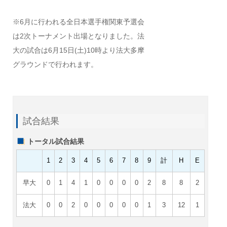
※6月に行われる全日本選手権関東予選会
は2次トーナメント出場となりました。法
大の試合は6月15日(土)10時より法大多摩
グラウンドで行われます。
試合結果
トータル試合結果
1
2
3
4
5
6
7
8
9
計
H
E
早大
0
1
4
1
0
0
0
0
2
8
8
2
法大
0
0
2
0
0
0
0
0
1
3
12
1