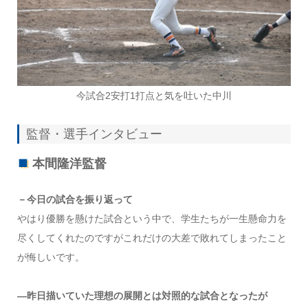
今試合2安打1打点と気を吐いた中川
監督・選手インタビュー
本間隆洋監督
－今日の試合を振り返って
やはり優勝を懸けた試合という中で、学生たちが一生懸命力を
尽くしてくれたのですがこれだけの大差で敗れてしまったこと
が悔しいです。
―昨日描いていた理想の展開とは対照的な試合となったが