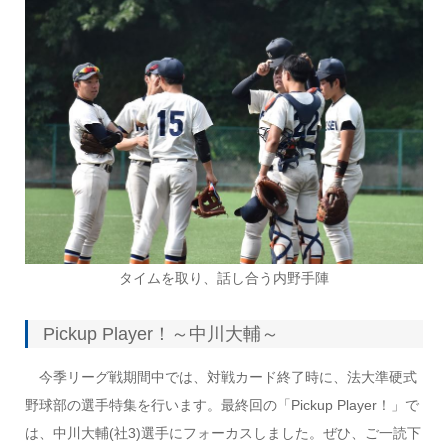
タイムを取り、話し合う内野手陣
Pickup Player！～中川大輔～
今季リーグ戦期間中では、対戦カード終了時に、法大準硬式
野球部の選手特集を行います。最終回の「Pickup Player！」で
は、中川大輔(社3)選手にフォーカスしました。ぜひ、ご一読下