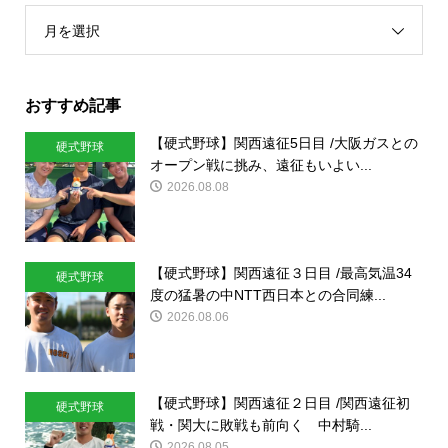
月を選択
おすすめ記事
【硬式野球】関西遠征5日目 /大阪ガスとの
硬式野球
オープン戦に挑み、遠征もいよい...
2026.08.08
【硬式野球】関西遠征３日目 /最高気温34
硬式野球
度の猛暑の中NTT西日本との合同練...
2026.08.06
【硬式野球】関西遠征２日目 /関西遠征初
硬式野球
戦・関大に敗戦も前向く 中村騎...
2026.08.05