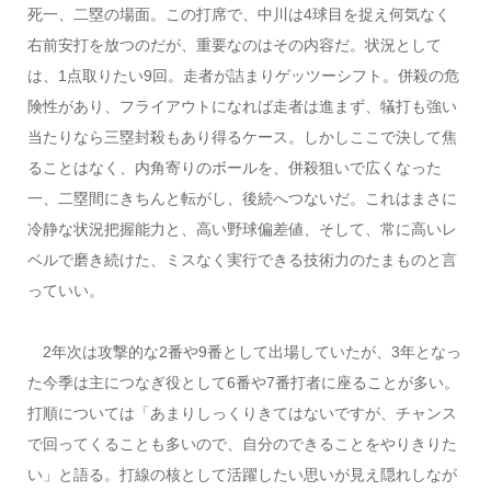
死一、二塁の場面。この打席で、中川は4球目を捉え何気なく
右前安打を放つのだが、重要なのはその内容だ。状況として
は、1点取りたい9回。走者が詰まりゲッツーシフト。併殺の危
険性があり、フライアウトになれば走者は進まず、犠打も強い
当たりなら三塁封殺もあり得るケース。しかしここで決して焦
ることはなく、内角寄りのボールを、併殺狙いで広くなった
一、二塁間にきちんと転がし、後続へつないだ。これはまさに
冷静な状況把握能力と、高い野球偏差値、そして、常に高いレ
ベルで磨き続けた、ミスなく実行できる技術力のたまものと言
っていい。
2年次は攻撃的な2番や9番として出場していたが、3年となっ
た今季は主につなぎ役として6番や7番打者に座ることが多い。
打順については「あまりしっくりきてはないですが、チャンス
で回ってくることも多いので、自分のできることをやりきりた
い」と語る。打線の核として活躍したい思いが見え隠れしなが