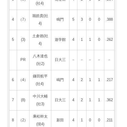
(社4)
堀皓貴(社
4
（7）
鳴門
5
3
0
0
.388
4)
土倉徳(社
5
(3)
遊学館
4
1
1
0
.262
4)
八木達也
PR
日大三
－
－
－
－
－
(社2)
鎌田航平
6
（4）
鳴門
4
2
1
1
.217
(社4)
中川大輔
7
(8)
日大三
4
2
1
1
.362
(社3)
乘松幹太
8
（2）
新田
4
1
0
0
.211
(現4)