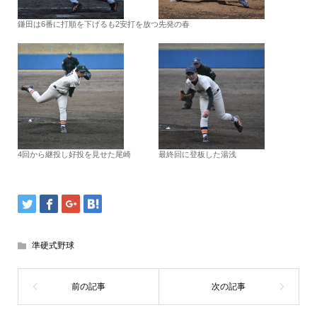
鎌田は6番に打順を下げるも2安打を放つ
先発の春
4回から継投し好投を見せた尾崎
最終回に登板した湯浅
準硬式野球