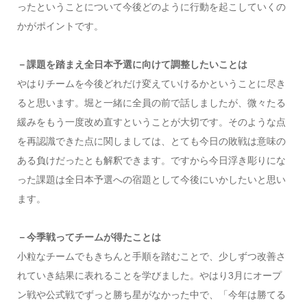
ったということについて今後どのように行動を起こしていくの
かがポイントです。
－課題を踏まえ全日本予選に向けて調整したいことは
やはりチームを今後どれだけ変えていけるかということに尽き
ると思います。堀と一緒に全員の前で話しましたが、微々たる
緩みをもう一度改め直すということが大切です。そのような点
を再認識できた点に関しましては、とても今日の敗戦は意味の
ある負けだったとも解釈できます。ですから今日浮き彫りにな
った課題は全日本予選への宿題として今後にいかしたいと思い
ます。
－今季戦ってチームが得たことは
小粒なチームでもきちんと手順を踏むことで、少しずつ改善さ
れていき結果に表れることを学びました。やはり3月にオープ
ン戦や公式戦でずっと勝ち星がなかった中で、「今年は勝てる