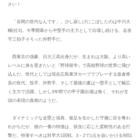
さい！
「谷間の世代なんです」。少し寂しげにこぼしたのは中川大
輔(社3)。今季開幕から中堅手の主力として出場し続ける、走攻
守三拍子そろった外野手だ。
西東京の強豪、日大三高出身だが、生まれは大阪。より高い
レベルに身を置きたいと『野球留学』で高校野球の世界に飛び
込んだ。世代としては現在広島東洋カープでプレーする坂倉将
吾の世代。投手、外野手、そして最後の夏は一塁手として幅広
く主力で活躍。しかし3年間での甲子園出場は無く、それが文
頭の表現の真相のようだ。
ダイナミックな走塁と強肩、俊足を生かした守備に目を奪わ
れがちだが、彼の一番の特徴は、状況に応じた柔軟性のある打
撃だ。特筆すべきは対早大1回戦、3－2で1点を追いかける9回1