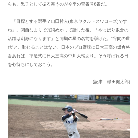
らも、黒子として振る舞うのが今季の背番号8番だ。
「目標とする選手？山田哲人(東京ヤクルトスワローズ)です
ね」。関西なまりで冗談めかして話した後、「やっぱり坂倉の
活躍は刺激になります」と同期の星の名前を挙げた。“谷間の世
代”と、恥じることはない。日本のプロ野球に日大三高の坂倉将
吾あれば、準硬式に日大三高の中川大輔あり。そう呼ばれる日
を心待ちにしておこう。
(記事：磯田健太郎)