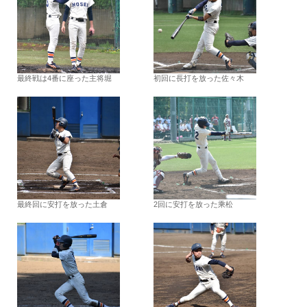
最終戦は4番に座った主将堀
初回に長打を放った佐々木
最終回に安打を放った土倉
2回に安打を放った乘松