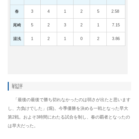
春
3
4
1
2
5
2.58
尾崎
5
2
3
2
1
7.15
湯浅
1
2
1
0
2
3.86
戦評
「最後の最後で勝ち切れなかったのは弱さが出たと思います
し、力負けでした」(堀)。今季優勝を決める一戦となった早大
第2戦。およそ3時間にわたる試合を制し、春の覇者となったの
は早大だった。