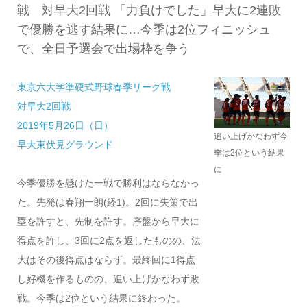
戦 対早大2回戦 「力負けでした」早大に2連敗
で優勝を逃す結果に…今季は2位フィニッシュ
で、全日予選会で出場枠を争う
東京六大学準硬式野球春季リーグ戦
対早大2回戦
2019年5月26日（日）
追い上げかなわず今
早大東伏見グラウンド
季は2位という結果
に
今季優勝を懸けた一戦で勝利はならなかっ
た。先発は春翔一朗(経1)。2回に失策で出
塁を許すと、先制を許す。序盤から早大に
得点を許し、3回に2点を返したものの、法
大はその後得点はならず。最終回に1得点
し好機を作るものの、追い上げかなわず敗
戦。今季は2位という結果に終わった。