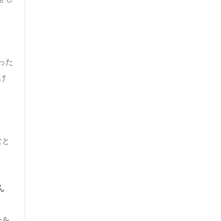
った
け
なと
ん
ーを