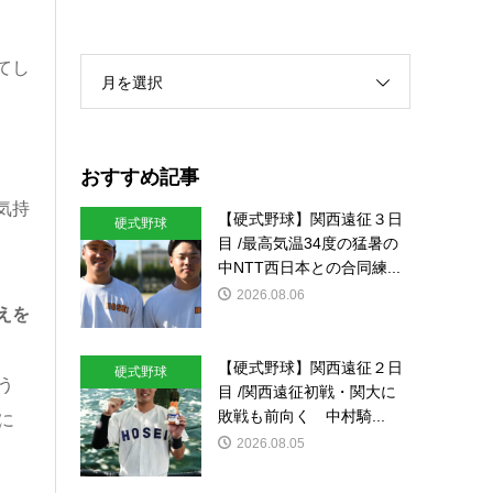
てし
月を選択
おすすめ記事
気持
【硬式野球】関西遠征３日
硬式野球
目 /最高気温34度の猛暑の
中NTT西日本との合同練...
2026.08.06
えを
【硬式野球】関西遠征２日
硬式野球
う
目 /関西遠征初戦・関大に
敗戦も前向く 中村騎...
に
2026.08.05