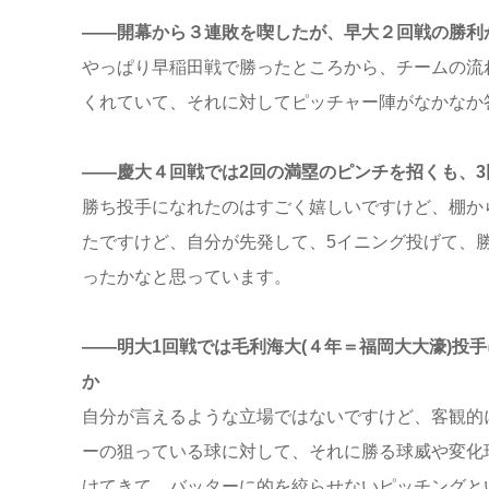
――開幕から３連敗を喫したが、早大２回戦の勝利
やっぱり早稲田戦で勝ったところから、チームの流
くれていて、それに対してピッチャー陣がなかなか
――慶大４回戦では2回の満塁のピンチを招くも、
勝ち投手になれたのはすごく嬉しいですけど、棚か
たですけど、自分が先発して、5イニング投げて、
ったかなと思っています。
――明大1回戦では毛利海大(４年＝福岡大大濠)投
か
自分が言えるような立場ではないですけど、客観的
ーの狙っている球に対して、それに勝る球威や変化
けてきて、バッターに的を絞らせないピッチングと