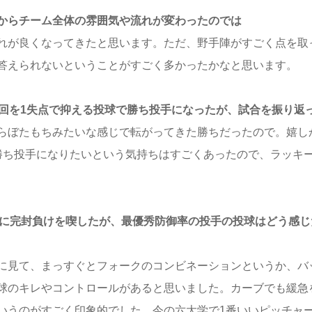
からチーム全体の雰囲気や流れが変わったのでは
れが良くなってきたと思います。ただ、野手陣がすごく点を取
答えられないということがすごく多かったかなと思います。
3回を1失点で抑える投球で勝ち投手になったが、試合を振り返
らぼたもちみたいな感じで転がってきた勝ちだったので。嬉し
勝ち投手になりたいという気持ちはすごくあったので、ラッキ
手に完封負けを喫したが、最優秀防御率の投手の投球はどう感じ
に見て、まっすぐとフォークのコンビネーションというか、バ
球のキレやコントロールがあると思いました。カーブでも緩急
いうのがすごく印象的でした。今の六大学で1番いいピッチャ