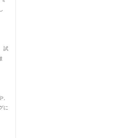
し
、試
ま
や、
グに