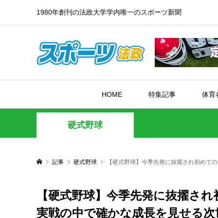
1980年創刊の法政大学学内唯一のスポーツ新聞
HOME
特集記事
体育
硬式野球
記事
硬式野球
【硬式野球】今季先発に抜擢され初めての
【硬式野球】今季先発に抜擢され
実戦の中で確かな成長を見せる次