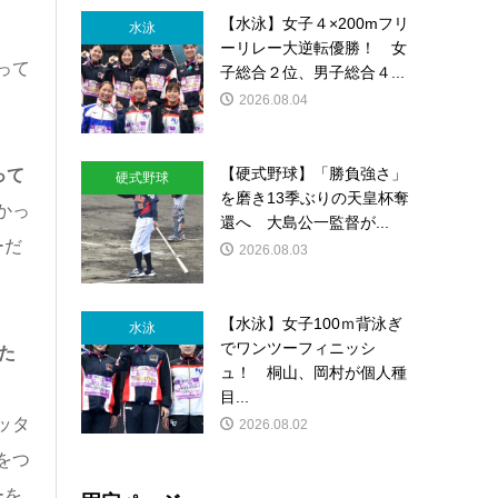
【水泳】女子４×200mフリ
水泳
ーリレー大逆転優勝！ 女
って
子総合２位、男子総合４...
2026.08.04
【硬式野球】「勝負強さ」
って
硬式野球
を磨き13季ぶりの天皇杯奪
かっ
還へ 大島公一監督が...
ーだ
2026.08.03
【水泳】女子100ｍ背泳ぎ
水泳
でワンツーフィニッシ
た
ュ！ 桐山、岡村が個人種
目...
ッタ
2026.08.02
をつ
ーを