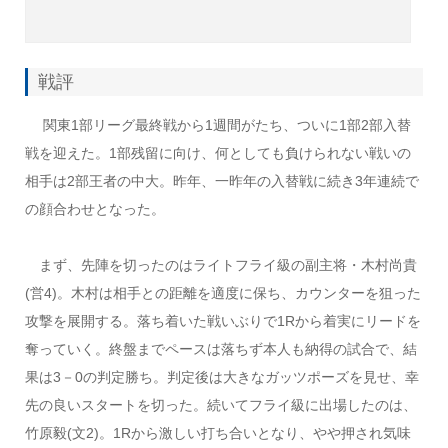
戦評
関東1部リーグ最終戦から1週間がたち、ついに1部2部入替
戦を迎えた。1部残留に向け、何としても負けられない戦いの
相手は2部王者の中大。昨年、一昨年の入替戦に続き3年連続で
の顔合わせとなった。
まず、先陣を切ったのはライトフライ級の副主将・木村尚貴
(営4)。木村は相手との距離を適度に保ち、カウンターを狙った
攻撃を展開する。落ち着いた戦いぶりで1Rから着実にリードを
奪っていく。終盤までペースは落ちず本人も納得の試合で、結
果は3－0の判定勝ち。判定後は大きなガッツポーズを見せ、幸
先の良いスタートを切った。続いてフライ級に出場したのは、
竹原毅(文2)。1Rから激しい打ち合いとなり、やや押され気味