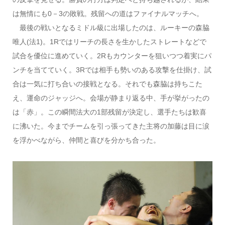
は無情にも0－3の敗戦。残留への道はファイナルマッチへ。
最後の戦いとなるミドル級に出場したのは、ルーキーの森脇
唯人(法1)。1Rではリーチの長さを生かしたストレートなどで
試合を優位に進めていく。2Rもカウンターを狙いつつ着実にパ
ンチを当てていく。3Rでは相手も勢いのある攻撃を仕掛け、試
合は一気に打ち合いの接戦となる。それでも森脇は持ちこた
え、運命のジャッジへ。会場が静まり返る中、手が挙がったの
は「赤」。この瞬間法大の1部残留が決定し、選手たちは歓喜
に沸いた。今までチームを引っ張ってきた主将の加藤は目に涙
を浮かべながら、仲間と喜びを分かち合った。