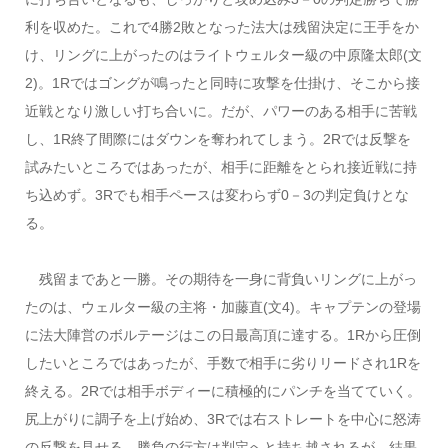
利を収めた。これで4勝2敗となった法大は残留決定に王手をか
け、リングに上がったのはライトウェルター級の中原隆太郎(文
2)。1Rではゴングが鳴ったと同時に攻撃を仕掛け、そこから接
近戦となり激しい打ち合いに。だが、パワーのある相手に苦戦
し、1R終了間際にはダウンを奪われてしまう。2Rでは反撃を
試みたいところではあったが、相手に距離をとられ接近戦に持
ち込めず。3Rでも相手ペースは変わらず0－3の判定負けとな
る。
残留まであと一勝。その期待を一身に背負いリングに上がっ
たのは、ウェルター級の主将・加藤直(文4)。キャプテンの登場
に法大陣営のボルテージはこの日最高頂に達する。1Rから圧倒
したいところではあったが、手数で相手に劣りリードされ1Rを
終える。2Rでは相手ボディーに積極的にパンチを当てていく。
尻上がりに調子を上げ始め、3Rでは右ストレートを中心に怒涛
の反撃を見せる。勝負の行方は判定へと持ち越されるが、結果