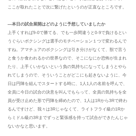
ここが取れたことで次に繋げたというのが正直なところです。
―本日の試合展開はどのように予想していましたか
上手くすれば9-0で勝てる、でも一歩間違うと0-9で負けるとい
うぐらいボクシングは選手のモチベーション１つで変わるんで
すね。アマチュアのボクシングは引き分けがなくて、獣で言う
と食うか食われるかの世界なので、そこになにか恐怖が生まれ
たり、上手くいかないという負の気持ちになってしまうとやら
れてしまうので、そういうことがどこにも起きないように、今
日は円陣を組んでスタートする時に、1人1人の名前を呼んで、
全員に今日の試合の決意を叫んでもらって、全員の気持ちを全
員が受け止めた形で円陣を締めたので、1人は1Rから3Rで終わ
るんですけど、我々は3Rじゃなくて、ライトフライ級の1Rか
らミドル級の3Rまでずっと緊張感を持って試合ができたんじゃ
ないかなと思います。