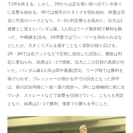
で1Rを終える。しかし、2Rからは足を使い前へ出ていき徐々
に反撃を始める。3Rでは相手のスタミナが切れ始め、終盤は完
全に竹原のペースとなり、3－0の判定勝ちを収めた。法大は2
連勝とし迎えたバンダム級。1人目はリーグ最終戦で勝利を飾
った、中嶋健太(文4)。1R序盤ではワン・ツーを決められるな
どしたが、大きくリズムを崩すことなく攻防が繰り広げる。
2R・3Rでは右フックなどで応戦し拮抗した試合に。勝敗は判
定に委ねられ、結果は1－2で惜敗。法大にこの日初の黒星が付
いた。バンダム級2人目は田中風雅(営3)。リーグ戦では勝利を
挙げられず、プレッシャーが掛かる中での試合となった田中
は、前の試合同様に一進一退の攻防へ。3Rには積極的に前に出
ていき、ストレートなどで攻撃を仕掛けていく。こちらも判定
となり、結果は2－1で勝利。僅差での勝ちを手にした。