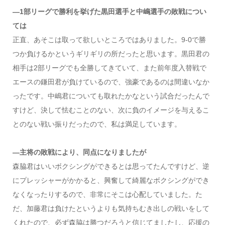
―1部リーグで勝利を挙げた黒田選手と中嶋選手の敗戦につい
ては
正直、あそこは取って欲しいところではありました。9-0で勝
つか負けるかというギリギリの所だったと思います。黒田君の
相手は2部リーグでも全勝してきていて、また前年度入替戦で
エースの鎌田君が負けているので、強豪であるのは間違いなか
ったです。中嶋君についても取れたかなという試合だったんで
すけど、決して怯むことのない、次に負のイメージを与えるこ
とのない戦い振りだったので、私は満足しています。
―主将の敗戦により、同点になりましたが
森脇君はいいボクシングができるとは思ってたんですけど、逆
にプレッシャーがかかると、興奮して綺麗なボクシングができ
なくなったりするので、非常にそこは心配していました。た
だ、加藤君は負けたというよりも気持ちむき出しの戦いをして
くれたので、必ず森脇は勝つだろうと信じてましたし、応援の