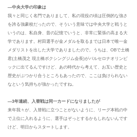
―中央大学の印象は
我々と同じく名門でありまして、私の現役の頃は圧倒的な強さ
を誇る強豪校だったので、そういう意味では中央大学と戦うと
いうのは、私自身、昔の記憶でいうと、非常に緊張の高まる大
学であります。村田選手が金メダルを取るまでは日本で唯一金
メダリストを出した大学でありましたので。うちは、OBで土橋
君(土橋茂之 現土橋ボクシングジム会長)がバルセロナオリンピ
ックに出てるんですけど、あの時代から考えて、お互い歴史と
歴史がぶつかり合うところもあったので、ここは負けられない
なという気持ちが強かったですね。
―3年連続、入替戦は同一カードになりましたが
来年我々が、入替戦に立つことがないように、リーグ本戦の中
で上位に入れるように、選手はぞっとするかもしれないんです
けど、明日からスタートします。