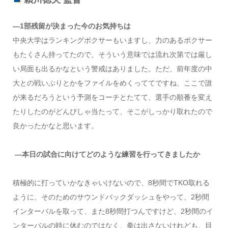
―1部残留が決まった今のお気持ちは
中央大学はランキングボクサーもいますし、力のあるボクサー
もたくさん持ってたので、そういう意味では流れ次第では厳し
い局面も出るかなという警戒はありました。ただ、前年度の中
大との戦いぶりとかをファイルをめくっててですね、ここで誰
が来るだろうという予測をコーチとたてて、選手の順番を変え
たりしたのがどんぴしゃ当たって、そこがしっかり取れたので
良かったかなと思います。
―本日の試合に向けてどのような練習を行ってきましたか
積極的に打っていかなきゃいけないので、8秒間でTKO取れる
ように、そのためのサウンドバックダッシュをやって、2秒間
インターバルを取って、また8秒間打つんですけど、2秒間のイ
ンターバルの時に休むのではなく、拳は出さないけれども、目