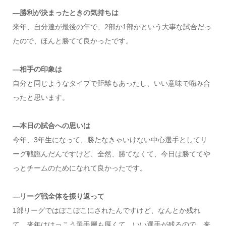
―勝利が決まったときの気持ちは
来年、自分達が最後の年で、2部か1部かという大事な試合だっ
たので、ほんと勝てて良かったです。
―相手の印象は
自分と同じようなタイプで距離もあったし、いい意味で噛み合
ったと思います。
―本日の試合への思いは
今年、3年生になって、勝たなきゃいけない中心選手としてリ
ーグ戦臨んだんですけど、全然、勝てなくて、今日は勝ててや
っとチームのためになれて良かったです。
―リーグ戦全体を振り返って
1部リーグではぼこぼこにされたんですけど、なんとか残れ
て、来年はけっこう選手層も厚くて、いい選手が残るので、来