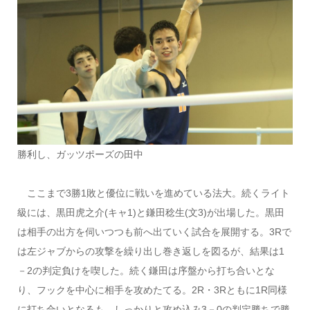
勝利し、ガッツポーズの田中
ここまで3勝1敗と優位に戦いを進めている法大。続くライト
級には、黒田虎之介(キャ1)と鎌田稔生(文3)が出場した。黒田
は相手の出方を伺いつつも前へ出ていく試合を展開する。3Rで
は左ジャブからの攻撃を繰り出し巻き返しを図るが、結果は1
－2の判定負けを喫した。続く鎌田は序盤から打ち合いとな
り、フックを中心に相手を攻めたてる。2R・3Rともに1R同様
に打ち合いとなるも、しっかりと攻め込み3－0の判定勝ちで勝