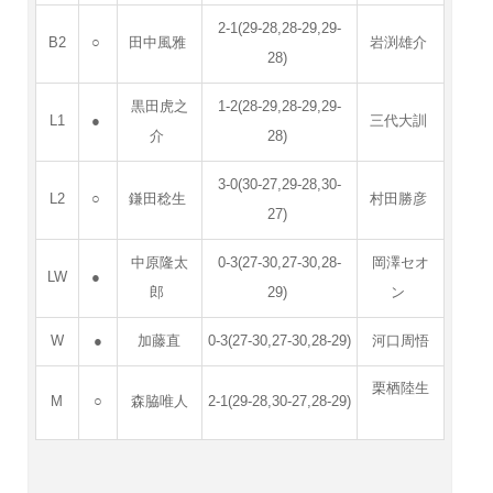
2-1(29-28,28-29,29-
B2
○
田中風雅
岩渕雄介
28)
黒田虎之
1-2(28-29,28-29,29-
L1
●
三代大訓
介
28)
3-0(30-27,29-28,30-
L2
○
鎌田稔生
村田勝彦
27)
中原隆太
0-3(27-30,27-30,28-
岡澤セオ
LW
●
郎
29)
ン
W
●
加藤直
0-3(27-30,27-30,28-29)
河口周悟
栗栖陸生
M
○
森脇唯人
2-1(29-28,30-27,28-29)