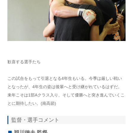
歓喜する選手たち
この試合をもって引退となる4年生もいる。今季は厳しい戦い
となったが、4年生の姿は後輩へと受け継がれているはずだ。
来年こそは1部Aクラス入り、そして優勝へと突き進んでいくこ
とに期待したい。(南高節)
監督・選手コメント
穎川徳夫 監督