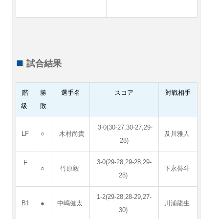
試合結果
階
勝
選手名
スコア
対戦相手
級
敗
3-0(30-27,30-27,29-
LF
○
木村尚貴
及川雅人
28)
3-0(29-28,29-28,29-
F
○
竹原毅
下永誉斗
28)
1-2(29-28,28-29,27-
B1
●
中嶋健太
川浦龍生
30)