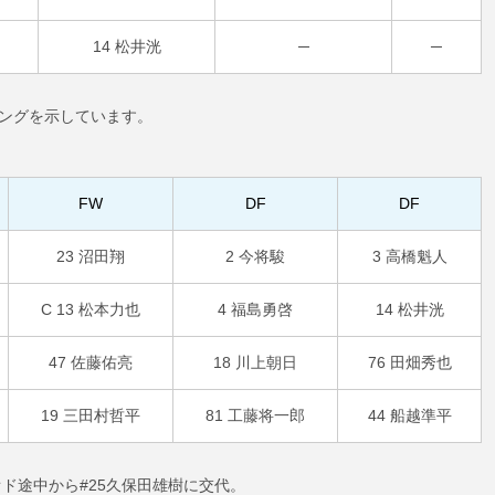
14 松井洸
─
─
リングを示しています。
FW
DF
DF
23 沼田翔
2 今将駿
3 高橋魁人
C 13 松本力也
4 福島勇啓
14 松井洸
47 佐藤佑亮
18 川上朝日
76 田畑秀也
19 三田村哲平
81 工藤将一郎
44 船越準平
オド途中から#25久保田雄樹に交代。