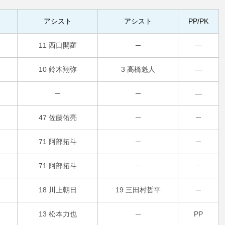
アシスト
アシスト
PP/PK
11 西口開羅
─
―
10 鈴木翔弥
3 高橋魁人
―
─
─
―
47 佐藤佑亮
─
─
71 阿部拓斗
─
─
71 阿部拓斗
─
─
18 川上朝日
19 三田村哲平
─
13 松本力也
─
PP