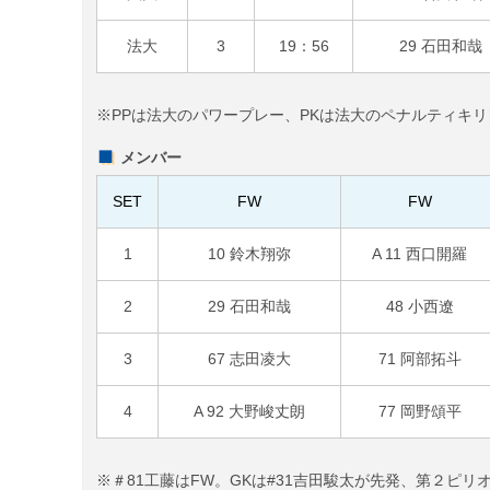
法大
3
19：56
29 石田和哉
※PPは法大のパワープレー、PKは法大のペナルティキ
メンバー
SET
FW
FW
1
10 鈴木翔弥
A 11 西口開羅
2
29 石田和哉
48 小西遼
3
67 志田凌大
71 阿部拓斗
4
A 92 大野峻丈朗
77 岡野頌平
※＃81工藤はFW。GKは#31吉田駿太が先発、第２ピリ