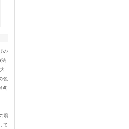
びの
(法
大
の色
得点
の場
して