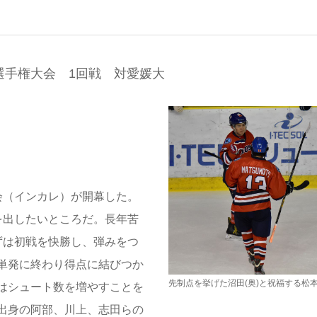
選手権大会 1回戦 対愛媛大
会（インカレ）が開幕した。
を出したいところだ。長年苦
ずは初戦を快勝し、弾みをつ
単発に終わり得点に結びつか
先制点を挙げた沼田(奥)と祝福する松
はシュート数を増やすことを
出身の阿部、川上、志田らの