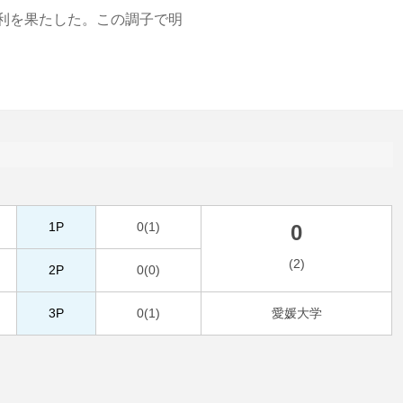
利を果たした。この調子で明
1P
0(1)
0
(2)
2P
0(0)
3P
0(1)
愛媛大学