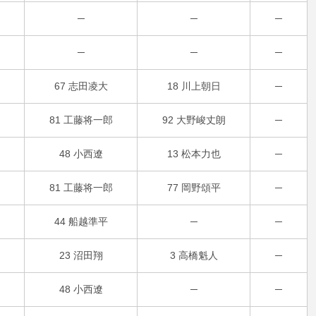
─
─
─
─
─
─
67 志田凌大
18 川上朝日
─
81 工藤将一郎
92 大野峻丈朗
─
48 小西遼
13 松本力也
─
81 工藤将一郎
77 岡野頌平
─
44 船越準平
─
─
23 沼田翔
3 高橋魁人
─
48 小西遼
─
─