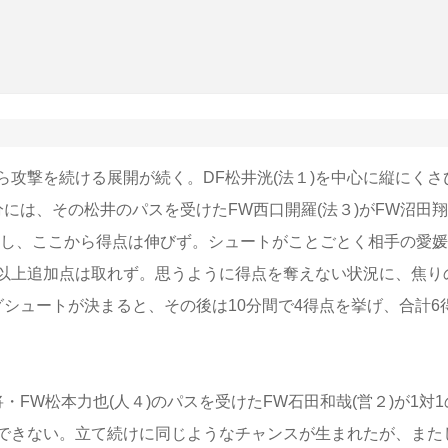
攻撃を続ける展開が続く。DF松井洸(法１)を中心に縦にくさ
には、その松井のパスを受けたFW西口開羅(法３)がFW沼田翔
かし、ここから得点は伸びず。シュートがことごとく相手の愛媛
分以上追加点は取れず。思うように得点を奪えない状況に、焦り
グシュートが決まると、その後は10分間で4得点を挙げ、合計6
FW松本力也(人４)のパスを受けたFW石田和哉(営２)が1対1
できない。立て続けに同じようなチャンスが生まれたが、また