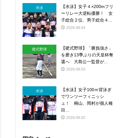
【水泳】女子４×200mフリ
水泳
ーリレー大逆転優勝！ 女
子総合２位、男子総合４...
2026.08.04
【硬式野球】「勝負強さ」
硬式野球
を磨き13季ぶりの天皇杯奪
還へ 大島公一監督が...
2026.08.03
【水泳】女子100ｍ背泳ぎ
水泳
でワンツーフィニッシ
ュ！ 桐山、岡村が個人種
目...
2026.08.02