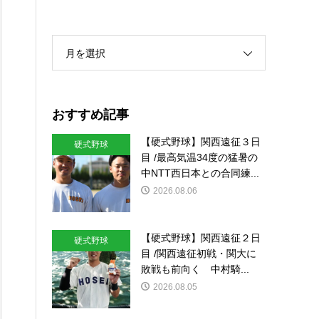
月を選択
おすすめ記事
【硬式野球】関西遠征３日
硬式野球
目 /最高気温34度の猛暑の
中NTT西日本との合同練...
2026.08.06
【硬式野球】関西遠征２日
硬式野球
目 /関西遠征初戦・関大に
敗戦も前向く 中村騎...
2026.08.05