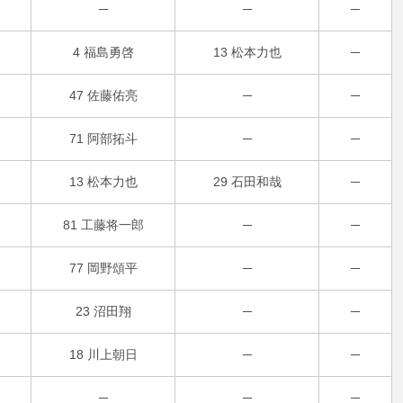
─
─
─
4 福島勇啓
13 松本力也
─
47 佐藤佑亮
─
─
71 阿部拓斗
─
─
13 松本力也
29 石田和哉
─
81 工藤将一郎
─
─
77 岡野頌平
─
─
23 沼田翔
─
─
18 川上朝日
─
─
─
─
─