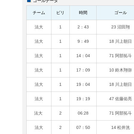
ゴールデータ
チーム
ピリ
時間
ゴール
法大
1
2：43
23 沼田翔
法大
1
9：49
18 川上朝日
法大
1
14：04
71 阿部拓斗
法大
1
17：09
10 鈴木翔弥
法大
1
19：04
18 川上朝日
法大
1
19：19
47 佐藤佑亮
法大
2
06:28
71 阿部拓斗
法大
2
07：50
14 松井洸