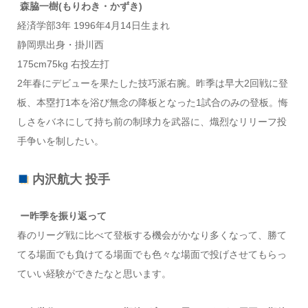
森脇一樹(もりわき・かずき)
経済学部3年 1996年4月14日生まれ
静岡県出身・掛川西
175cm75kg 右投左打
2年春にデビューを果たした技巧派右腕。昨季は早大2回戦に登
板、本塁打1本を浴び無念の降板となった1試合のみの登板。悔
しさをバネにして持ち前の制球力を武器に、熾烈なリリーフ投
手争いを制したい。
内沢航大 投手
ー昨季を振り返って
春のリーグ戦に比べて登板する機会がかなり多くなって、勝て
てる場面でも負けてる場面でも色々な場面で投げさせてもらっ
ていい経験ができたなと思います。