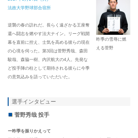
法政大学野球部合宿所
逆襲の春の訪れだ。長らく遠ざかる王座奪
還へ闘志を燃やす法大ナイン。リーグ戦開
昨季の雪辱に燃
幕を直前に控え、士気を高める彼らの現在
える菅野
の心境を伺った。第3回は菅野秀哉、森田
駿哉、森脇一樹、内沢航大の4人。先発な
ど投手陣の柱として期待される彼らに今季
の意気込みを語っていただいた。
選手インタビュー
菅野秀哉 投手
ー昨季を振りかえって