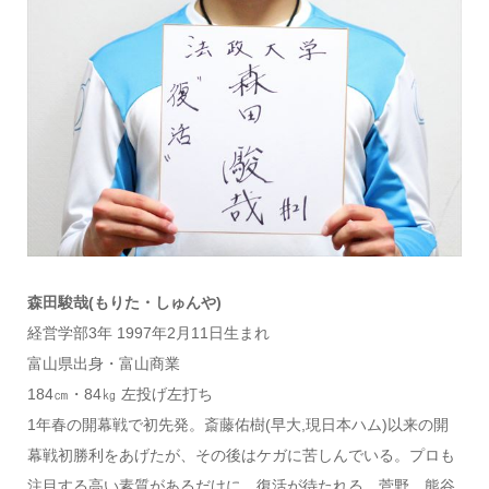
森田駿哉(もりた・しゅんや)
経営学部3年 1997年2月11日生まれ
富山県出身・富山商業
184㎝・84㎏ 左投げ左打ち
1年春の開幕戦で初先発。斎藤佑樹(早大,現日本ハム)以来の開
幕戦初勝利をあげたが、その後はケガに苦しんでいる。プロも
注目する高い素質があるだけに、復活が待たれる。菅野、熊谷