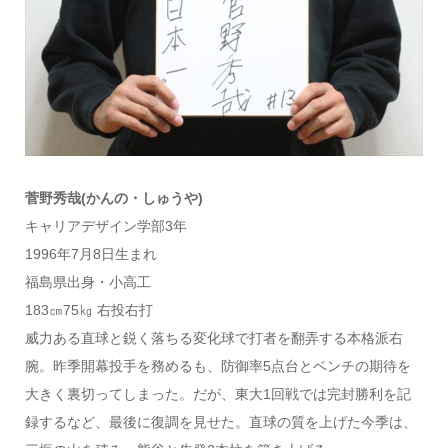
菅野秀哉(かんの・しゅうや
)
キャリアデザイン学部3年
1996年7月8日生まれ
福島県出身・小高工
183㎝75㎏ 右投右打
威力ある直球と鋭く落ちる変化球で打者を翻弄する本格派右
腕。昨季開幕投手を務めるも、防御率5点台とベンチの期待を
大きく裏切ってしまった。だが、東大1回戦では完封勝利を記
録するなど、最後に復調を見せた。直球の質を上げた今季は、