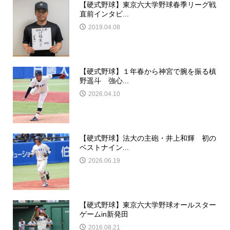
【硬式野球】東京六大学野球春季リーグ戦
直前インタビ...
2019.04.08
【硬式野球】１年春から神宮で腕を振る槙
野遥斗 強心...
2026.04.10
【硬式野球】法大の主砲・井上和輝 初の
ベストナイン...
2026.06.19
【硬式野球】東京六大学野球オールスター
ゲームin新発田
2016.08.21