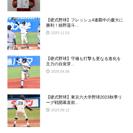
【硬式野球】フレッシュ4連覇中の慶大に
勝利！槙野遥斗...
2025.11.03
【硬式野球】守備も打撃も更なる進化を
主力の自覚芽...
2026.04.06
【硬式野球】東京六大学野球2023秋季リ
ーグ戦開幕直前...
2023.09.12