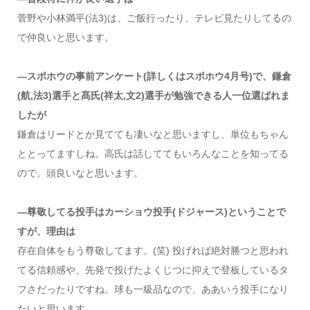
菅野や小林満平(法3)は、ご飯行ったり、テレビ見たりしてるの
で仲良いと思います。
―スポホウの事前アンケート(詳しくはスポホウ4月号)で、鎌倉
(航,法3)選手と髙氏(祥太,文2)選手が勉強できる人一位選ばれま
したが
鎌倉はリードとか見てても凄いなと思いますし、単位もちゃん
ととってますしね。高氏は話しててもいろんなことを知ってる
ので。頭良いなと思います。
―尊敬してる投手はカーショウ投手(ドジャース)ということで
すが、理由は
存在自体をもう尊敬してます。(笑) 投げれば絶対勝つと思われ
てる信頼感や、先発で投げたよくじつに抑えで登板しているタ
フさだったりですね。球も一級品なので、ああいう投手になり
たいと思います。