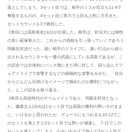
落としてしまう。3セット目では、相手のミスが目立ち11-4で
奪取するものの、4セット目に実力で上回る上村に力尽きた。
セットカウント1-3で敗戦した。
2単目には高取侑史(法2)が出場した。相手は、対法大には相性
の良い硴塚将人だ。 これからの両校を引っ張っていくであろう
同級生対決だった。鋭い相手のドライブに、速い打点から繰り
出されるカウンターを一番の武器にしている高取であるが、こ
の試合では全体的にバック側にきた球に対して、回り込んでフ
ォアドライブで攻撃するなどの積極的な攻撃をみせた。「自分
からどんどん仕掛けるイメージで挑めたのが勝利につながっ
た」とこの試合を振り返る。
3単目も高校時代のチームメイトであり、同級生対決となっ
た。藤森文人(法4)は1セット目では高取の勝利の勢いそのまま
に、いけるかと思われたが、デュースにもつれるも10-12でこ
のセットを落とすと2セット目では勢いが減速し、7-11でこの
セットも落としてしまう。心をいれかえて臨んだ3セット目で