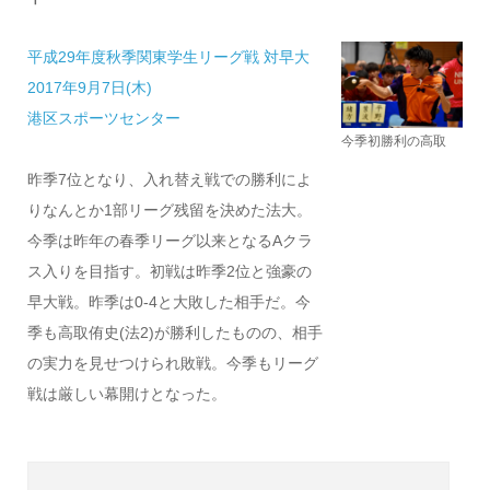
平成29年度秋季関東学生リーグ戦 対早大
2017年9月7日(木)
港区スポーツセンター
今季初勝利の高取
昨季7位となり、入れ替え戦での勝利によ
りなんとか1部リーグ残留を決めた法大。
今季は昨年の春季リーグ以来となるAクラ
ス入りを目指す。初戦は昨季2位と強豪の
早大戦。昨季は0-4と大敗した相手だ。今
季も高取侑史(法2)が勝利したものの、相手
の実力を見せつけられ敗戦。今季もリーグ
戦は厳しい幕開けとなった。