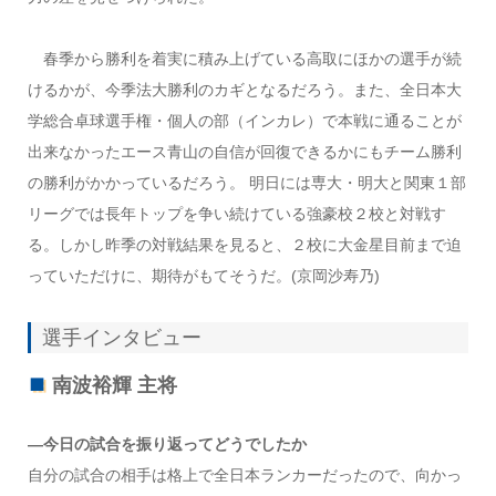
春季から勝利を着実に積み上げている高取にほかの選手が続
けるかが、今季法大勝利のカギとなるだろう。また、全日本大
学総合卓球選手権・個人の部（インカレ）で本戦に通ることが
出来なかったエース青山の自信が回復できるかにもチーム勝利
の勝利がかかっているだろう。 明日には専大・明大と関東１部
リーグでは長年トップを争い続けている強豪校２校と対戦す
る。しかし昨季の対戦結果を見ると、２校に大金星目前まで迫
っていただけに、期待がもてそうだ。(京岡沙寿乃)
選手インタビュー
南波裕輝 主将
―今日の試合を振り返ってどうでしたか
自分の試合の相手は格上で全日本ランカーだったので、向かっ