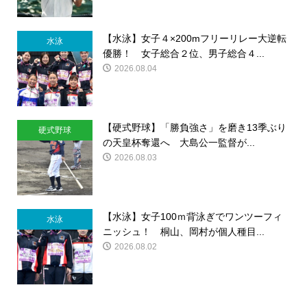
【水泳】女子４×200mフリーリレー大逆転
水泳
優勝！ 女子総合２位、男子総合４...
2026.08.04
【硬式野球】「勝負強さ」を磨き13季ぶり
硬式野球
の天皇杯奪還へ 大島公一監督が...
2026.08.03
【水泳】女子100ｍ背泳ぎでワンツーフィ
水泳
ニッシュ！ 桐山、岡村が個人種目...
2026.08.02