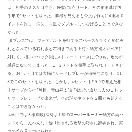
は、相手のミスが目立ち、序盤に5点リード。そのまま逃げ切
る形で1セットを取った。勝機が見えるも今度は竹岡に4連続ポ
イントを許し、消沈。白星でダブルスにつなげることはできな
かった。
ダブルスでは、フォアハンドを打てるスペースが空くために有
利とされている右利きと左利きである上村・緒方遼太郎ペアに
対して、相手のバック側にストレートコースに打つも、攻めが
単調になってしまった。1・2セットを相手に取られリードさせ
る。3セット目では大幅にリードしプレーが積極的になり、11-
8でこのセットを取った。しかし、4セット目の9-9で迎えた相
手サーブからの2球目、青山昇太(営2)は思い通りに力のこもっ
たサーブレシーブが出来ず、その球がネットを２回とも超える
ことはできなかった。
4単目では大槻周瑛(法3)は１年のスーパールーキー緒方の両ハ
ンドからまんべんなく繰り出される攻撃の巧さに翻弄され、実
力の差を見せつけられた。