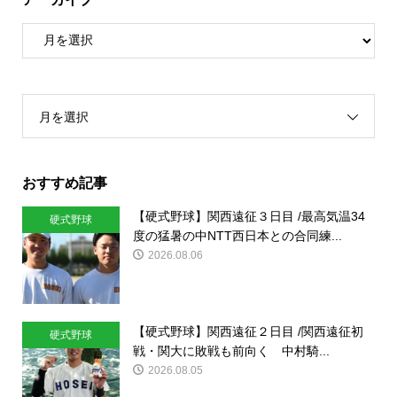
月を選択
おすすめ記事
【硬式野球】関西遠征３日目 /最高気温34
硬式野球
度の猛暑の中NTT西日本との合同練...
2026.08.06
【硬式野球】関西遠征２日目 /関西遠征初
硬式野球
戦・関大に敗戦も前向く 中村騎...
2026.08.05