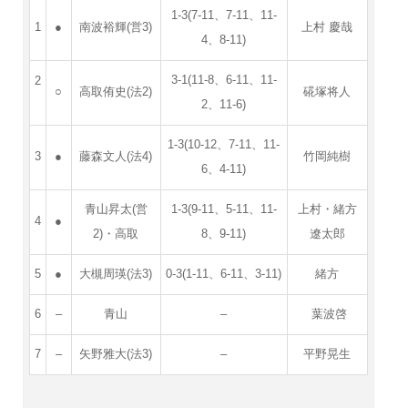
1-3(7-11、7-11、11-
1
●
南波裕輝(営3)
上村 慶哉
4、8-11)
3-1(11-8、6-11、11-
2
○
高取侑史(法2)
硴塚将人
2、11-6)
1-3(10-12、7-11、11-
3
●
藤森文人(法4)
竹岡純樹
6、4-11)
青山昇太(営
1-3(9-11、5-11、11-
上村・緒方
4
●
2)・高取
8、9-11)
遼太郎
5
●
大槻周瑛(法3)
0-3(1-11、6-11、3-11)
緒方
6
–
青山
–
葉波啓
7
–
矢野雅大(法3)
–
平野晃生