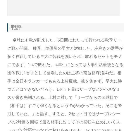
戦評
卓球にも秋が到来した。5日間にわたって行われる秋季リー
グ戦が開幕。 昨季、準優勝の早大と対戦した。左利きの選手が
多く在籍している早大に苦戦を強いられ、取れるセットをモノ
にできず、1-4で敗れた。 4年生にとっては大学生活最後となる
団体戦に1番手として登場したのは主将の南波裕輝(営4)だ。相
手は全日本ランカーでもある上村慶哉。彼を倒さず、早大に勝
つことはできないだろう。1セット目はサーブなどの小さなミ
スが響き先制される。上村に対して「サーブからの３球目で
（相手は）すごく強くなるというのがわかっていた。そこを警
戒していた。」と話す。すると、2セット目ではサーブレシー
ブの2球目を回転で勝る相手に対してその回転を止めにいくス
トップで対応するなどの粘りをみせるも、7-11でこのセットも