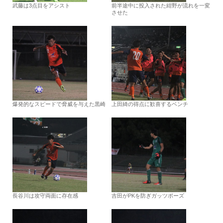
武藤は3点目をアシスト
前半途中に投入された紺野が流れを一変
させた
爆発的なスピードで脅威を与えた黒崎
上田綺の得点に歓喜するベンチ
長谷川は攻守両面に存在感
吉田がPKを防ぎガッツポーズ