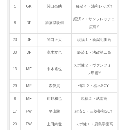
１
GK
関口亮助
経済４・浦和レッズY
経済２・サンフレッチェ
５
DF
加藤威吹樹
広島Y
23
DF
関口正大
現福１・新潟明訓高
30
DF
高木友也
経済１・法政第二高
スポ健２・ヴァンフォー
13
MF
末木裕也
レ甲府Y
29
MF
森俊貴
情科２・栃木SCY
８
MF
紺野和也
現福２・武南高
17
FW
平山駿
経済１・三菱養和SCY
20
FW
上田綺世
スポ健１・鹿島学園高