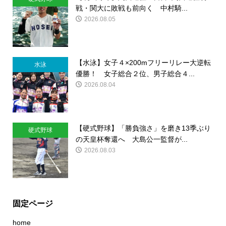
戦・関大に敗戦も前向く 中村騎...
2026.08.05
【水泳】女子４×200mフリーリレー大逆転
水泳
優勝！ 女子総合２位、男子総合４...
2026.08.04
【硬式野球】「勝負強さ」を磨き13季ぶり
硬式野球
の天皇杯奪還へ 大島公一監督が...
2026.08.03
固定ページ
home