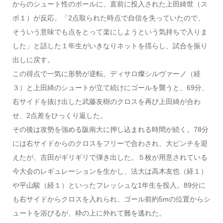
からのシュート性のボールに、直前に投入された上田綺世（ス
ポ１）が反応。「2点取られた時点で自信を失っていたので、
そういう意味でも点をとって楽にしようという気持ちで入りま
した」と話した１年生がいきなりネットを揺らし、試合を振り
出しに戻す。
この得点で一気に形勢が逆転。ディサロ燦シルヴァーノ（経
３）と上田綺のシュートが立て続けにゴールを襲うと、69分、
右サイドを抜け出した武藤友樹のクロスを再び上田綺が合わ
せ、2点差をひっくり返した。
その後は攻勢を強める阪南大に押し込まれる時間が続く。78分
には右サイドからのクロスをフリーで合わされ、大ピンチを迎
えたが、吉田がギリギリで弾き出した。５枚が用意されている
今大会のレギュレーションを生かし、法大は高木友也（経１）
や平山駿（経１）といったフレッシュな1年生を投入。89分に
も右サイドからクロスを入れられ、ゴール前約5mの位置からシ
ュートを浴びるが、枠の上に外れて難を逃れた。