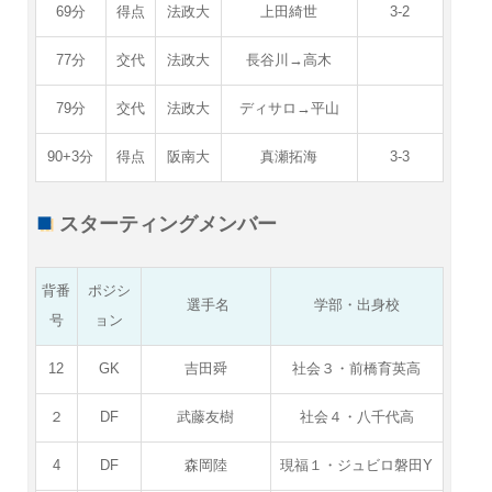
69分
得点
法政大
上田綺世
3-2
77分
交代
法政大
長谷川→高木
79分
交代
法政大
ディサロ→平山
90+3分
得点
阪南大
真瀬拓海
3-3
スターティングメンバー
背番
ポジシ
選手名
学部・出身校
号
ョン
12
GK
吉田舜
社会３・前橋育英高
２
DF
武藤友樹
社会４・八千代高
4
DF
森岡陸
現福１・ジュビロ磐田Y