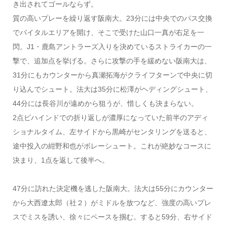
き出されてゴールならず。
質の高いプレーを繰り返す阪南大。23分には中央でのパス交換
でバイタルエリアを開け、そこで受けた山口一真が右足を一
閃。J1・鹿島アントラーズ入りを決めているストライカーの一
撃で、追加点を挙げる。さらに攻撃の手を緩めない阪南大は、
31分にもカウンターから真瀬拓海がクライフターンで中央に切
り込んでシュート。法大は35分に松澤がヘディングシュート、
44分には長谷川が遠めから狙うが、惜しくも決まらない。
2点ビハインドでの折り返しが濃厚になっていた前半のアディ
ショナルタイム、左サイドから黒崎がセンタリングを送ると、
途中投入の紺野和也がボレーシュート。これが絶妙なコースに
決まり、1点を返して後半へ。
47分に訪れた決定機を逃した阪南大。法大は55分にカウンター
から大西遼太郎（社２）がミドルを放つなど、強度の高いプレ
スでミスを誘い、徐々にペースを掴む。すると59分、右サイド