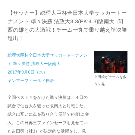
【サッカー】総理大臣杯全日本大学サッカートー
ナメント 準々決勝 法政大3-3(PK:4-3)阪南大 関
西の雄との大激戦！チーム一丸で乗り越え準決勝
進出！
総理大臣杯全日本大学サッカートーナメン
ト 準々決勝 法政大ー阪南大
2017年9月6日（水）
上田綺がチームを救
ヤンマーフィールド長居
う２発
全国ベスト４をかけた準々決勝は、４日の
試合で仙台大を破った阪南大と対戦した。
試合は互いに点を取り合う展開でPK戦に突
入。この日再三ファインセーブを見せてい
た吉田舜（社3）が決定的な活躍をし、見