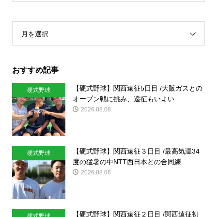
月を選択
おすすめ記事
【硬式野球】関西遠征5日目 /大阪ガスとの
硬式野球
オープン戦に挑み、遠征もいよい...
2026.08.08
【硬式野球】関西遠征３日目 /最高気温34
硬式野球
度の猛暑の中NTT西日本との合同練...
2026.08.06
【硬式野球】関西遠征２日目 /関西遠征初
硬式野球