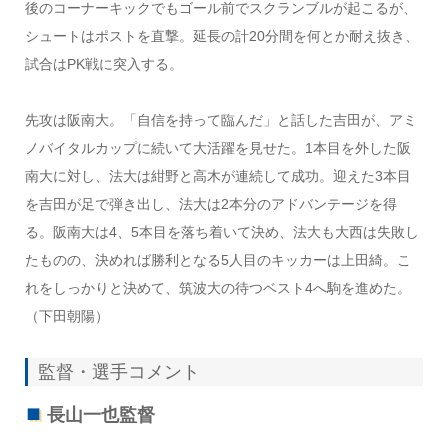
後のコーナーキックでもゴール前でスクランブルが起こるが、
シュートはポストを直撃。延長の計20分間を何とか耐え抜き、
試合はPK戦に突入する。
先攻は阪南大。「自信を持って臨んだ」と話した吉田が、アミ
ノバイタルカップに続いて大活躍を見せた。1本目を外した阪
南大に対し、法大は紺野と高木が連続して成功。迎えた3本目
を吉田が足で弾き出し、法大は2本分のアドバンテージを得
る。阪南大は4、5本目を落ち着いて決め、法大も大西は失敗し
たものの、決めれば勝利となる5人目のキッカーは上田綺。こ
れをしっかりと決めて、筑波大の待つベスト4へ駒を進めた。
（下田朝陽）
監督・選手コメント
長山一也監督