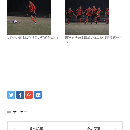
1年生の高木は粘り強い守備を見せた
勝利を決め上田綺の元に駆け寄る選手た
ち
サッカー