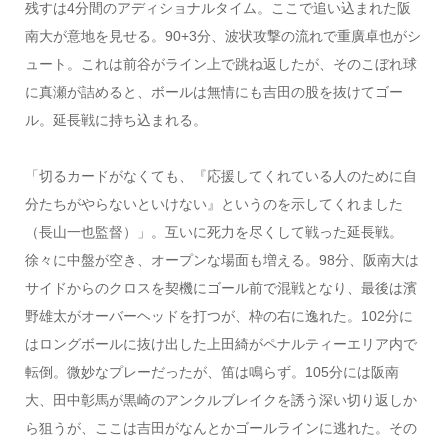
残すは4分間のアディショナルタイム。ここで追い込まれた阪
南大が意地を見せる。90+3分、波状攻撃の流れで重廣卓也がシ
ュート。これは前谷がライン上で跳ね返したが、そのこぼれ球
に真瀬が詰めると、ボールは無情にも吉田の股を抜けてゴー
ル。延長戦に持ち込まれる。
「切るカードがなくても、『応援してくれている人のために自
分たちがやらないといけない』というのを示してくれました
（長山一也監督）」。互いに死力を尽くして戦った延長戦。
徐々に中盤が空き、オープンな場面も増える。98分、阪南大は
サイドからのクロスを契機にゴール前で混戦となり、最後は濱
野雄太がオーバーヘッドを打つが、枠の右に逸れた。102分に
はロングボールに抜け出した上田綺がペナルティーエリア内で
転倒。微妙なプレーだったが、笛は鳴らず。105分には阪南
大、田中彰馬が黒崎のアンクルブレイクを誘う深い切り返しか
ら狙うが、ここは吉田がなんとかゴールラインに逃れた。その