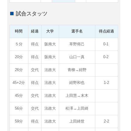
試合スタッツ
時間
経過
大学
選手名
得点経過
５分
得点
阪南大
草野侑己
0-1
20分
得点
阪南大
山口一真
0-2
26分
交代
法政大
青柳→紺野
45+2分
得点
法政大
紺野和也
1-2
45分
交代
法政大
上田慧→末木
56分
交代
法政大
松澤→上田綺
59分
得点
法政大
上田綺世
2-2