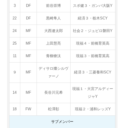
3
DF
前谷崇博
スポ健３・ガンバ大阪Y
22
DF
黒崎隼人
経済３・栃木SCY
24
MF
大西遼太郎
社会２・ジュビロ磐田Y
25
MF
上田慧亮
現福４・前橋育英高
11
MF
青柳燎汰
現福３・前橋育英高
ディサロ燦シルヴ
９
MF
経済３・三菱養和SCY
ァーノ
現福１・大宮アルディー
14
MF
長谷川元希
ジャY
18
FW
松澤彰
現福２・浦和レッズY
サブメンバー