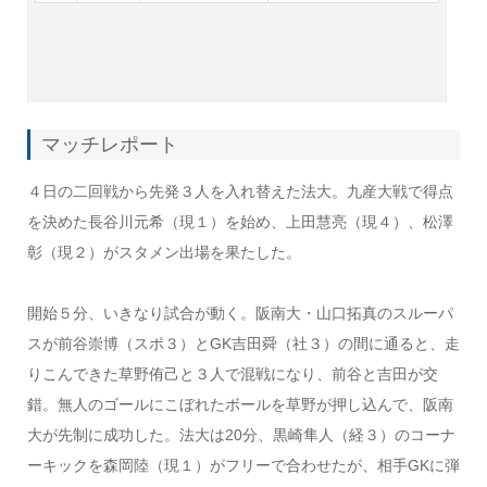
マッチレポート
４日の二回戦から先発３人を入れ替えた法大。九産大戦で得点
を決めた長谷川元希（現１）を始め、上田慧亮（現４）、松澤
彰（現２）がスタメン出場を果たした。
開始５分、いきなり試合が動く。阪南大・山口拓真のスルーパ
スが前谷崇博（スポ３）とGK吉田舜（社３）の間に通ると、走
りこんできた草野侑己と３人で混戦になり、前谷と吉田が交
錯。無人のゴールにこぼれたボールを草野が押し込んで、阪南
大が先制に成功した。法大は20分、黒崎隼人（経３）のコーナ
ーキックを森岡陸（現１）がフリーで合わせたが、相手GKに弾