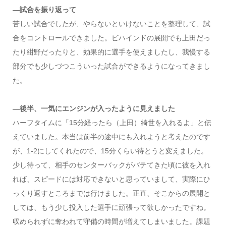
—試合を振り返って
苦しい試合でしたが、やらないといけないことを整理して、試
合をコントロールできました。ビハインドの展開でも上田だっ
たり紺野だったりと、効果的に選手を使えましたし、我慢する
部分でも少しづつこういった試合ができるようになってきまし
た。
—後半、一気にエンジンが入ったように見えました
ハーフタイムに「15分経ったら（上田）綺世を入れるよ」と伝
えていました。本当は前半の途中にも入れようと考えたのです
が、1-2にしてくれたので、15分くらい待とうと変えました。
少し待って、相手のセンターバックがバテてきた頃に彼を入れ
れば、スピードには対応できないと思っていまして、実際にひ
っくり返すところまでは行けました。正直、そこからの展開と
しては、もう少し投入した選手に頑張って欲しかったですね。
収められずに奪われて守備の時間が増えてしまいました。課題