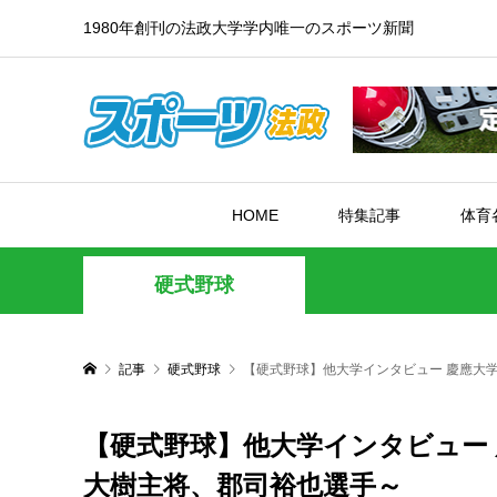
1980年創刊の法政大学学内唯一のスポーツ新聞
HOME
特集記事
体育
硬式野球
記事
硬式野球
【硬式野球】他大学インタビュー 慶應大
【硬式野球】他大学インタビュー
大樹主将、郡司裕也選手～