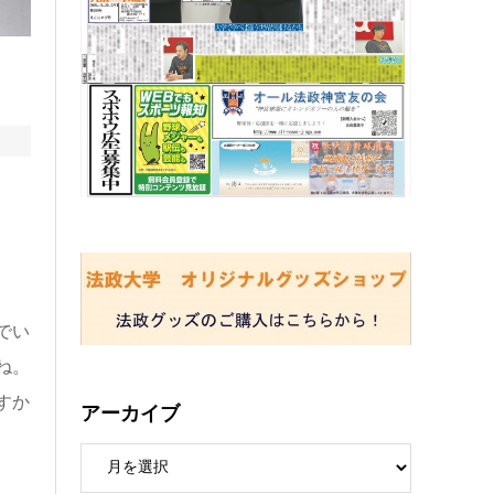
でい
ね。
すか
アーカイブ