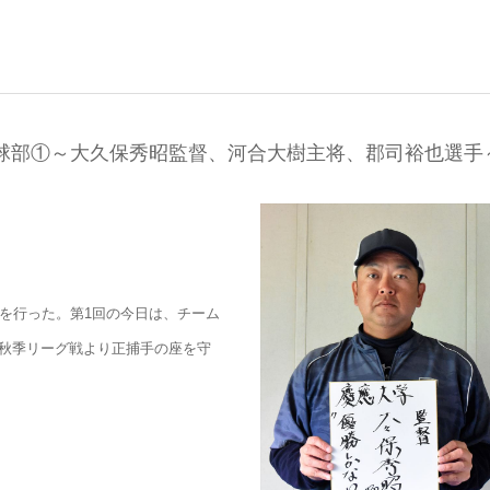
球部①～大久保秀昭監督、河合大樹主将、郡司裕也選手
ーを行った。第1回の今日は、チーム
秋季リーグ戦より正捕手の座を守