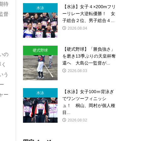
期待
【水泳】女子４×200mフリ
水泳
ーリレー大逆転優勝！ 女
監督
子総合２位、男子総合４...
2026.08.04
【硬式野球】「勝負強さ」
硬式野球
いの
を磨き13季ぶりの天皇杯奪
還へ 大島公一監督が...
厚く
2026.08.03
いう
ー
【水泳】女子100ｍ背泳ぎ
水泳
ャー
でワンツーフィニッシ
ュ！ 桐山、岡村が個人種
目...
2026.08.02