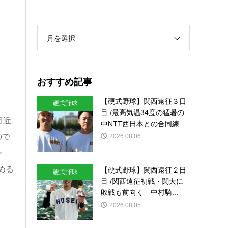
月を選択
おすすめ記事
【硬式野球】関西遠征３日
硬式野球
目 /最高気温34度の猛暑の
月近
中NTT西日本との合同練...
ので
2026.08.06
ン
める
【硬式野球】関西遠征２日
硬式野球
目 /関西遠征初戦・関大に
敗戦も前向く 中村騎...
2026.08.05