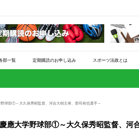
各部一覧
定期購読のお申し込み
スポーツ法政とは
学野球部①～大久保秀昭監督、河合大樹主将、郡司裕也選手～
 慶應大学野球部①～大久保秀昭監督、河