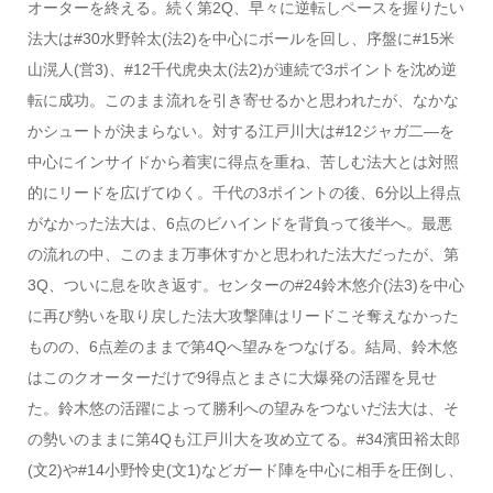
オーターを終える。続く第2Q、早々に逆転しペースを握りたい
法大は#30水野幹太(法2)を中心にボールを回し、序盤に#15米
山滉人(営3)、#12千代虎央太(法2)が連続で3ポイントを沈め逆
転に成功。このまま流れを引き寄せるかと思われたが、なかな
かシュートが決まらない。対する江戸川大は#12ジャガ二―を
中心にインサイドから着実に得点を重ね、苦しむ法大とは対照
的にリードを広げてゆく。千代の3ポイントの後、6分以上得点
がなかった法大は、6点のビハインドを背負って後半へ。最悪
の流れの中、このまま万事休すかと思われた法大だったが、第
3Q、ついに息を吹き返す。センターの#24鈴木悠介(法3)を中心
に再び勢いを取り戻した法大攻撃陣はリードこそ奪えなかった
ものの、6点差のままで第4Qへ望みをつなげる。結局、鈴木悠
はこのクオーターだけで9得点とまさに大爆発の活躍を見せ
た。鈴木悠の活躍によって勝利への望みをつないだ法大は、そ
の勢いのままに第4Qも江戸川大を攻め立てる。#34濱田裕太郎
(文2)や#14小野怜史(文1)などガード陣を中心に相手を圧倒し、