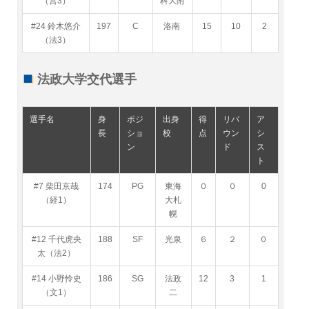
（営3）
科大附
#24 鈴木悠介
197
C
洛南
15
10
2
（法3）
法政大学交代選手
選手名
身
ポジ
出身
得
リバ
ア
長
ショ
校
点
ウン
シ
ン
ド
ス
ト
#7 柴田京哉
174
PG
東海
０
０
0
（経1）
大札
幌
#12 千代虎央
188
SF
光泉
６
２
０
太（法2）
#14 小野怜史
186
SG
法政
12
3
1
（文1）
二