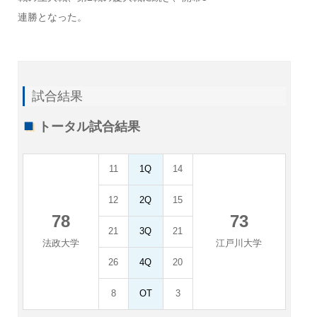
連勝となった。
試合結果
トータル試合結果
11
1Q
14
12
2Q
15
78
73
21
3Q
21
法政大学
江戸川大学
26
4Q
20
8
OT
3