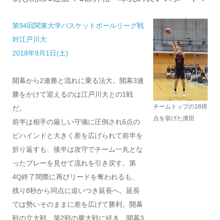
第94回関東大学バスケットボールリーグ戦
対江戸川大
2018年9月1日(土)
開幕から2連勝と流れに乗る法大。開幕3連
勝をかけて迎えるのは江戸川大との1戦
チームトップの18得
だ。
点を挙げた濱田
前半は相手の厳しい守備に圧倒され6点の
ビハインドと大きく差を広げられて前半を
折り返すも、後半は攻守でチーム一丸とな
ったプレーを見せて流れを引き戻す。第
4Q終了間際に再びリードを奪われるも、
残り8秒から同点に追いつき延長へ。延長
では勢いそのままに差を広げて勝利。開幕
戦の立大戦、第2戦の慶大戦に続き、開幕3