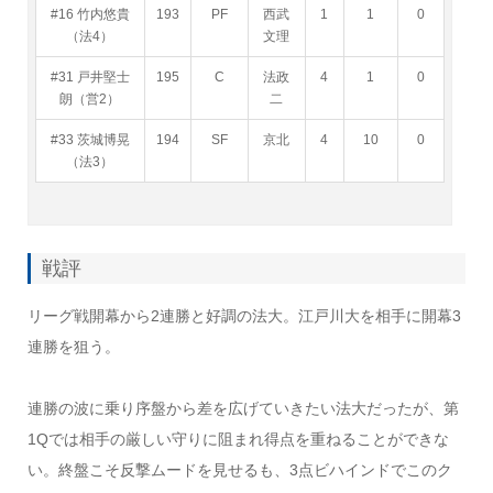
#16 竹内悠貴
193
PF
西武
1
1
0
（法4）
文理
#31 戸井堅士
195
C
法政
4
1
0
朗（営2）
二
#33 茨城博晃
194
SF
京北
4
10
0
（法3）
戦評
リーグ戦開幕から2連勝と好調の法大。江戸川大を相手に開幕3
連勝を狙う。
連勝の波に乗り序盤から差を広げていきたい法大だったが、第
1Qでは相手の厳しい守りに阻まれ得点を重ねることができな
い。終盤こそ反撃ムードを見せるも、3点ビハインドでこのク