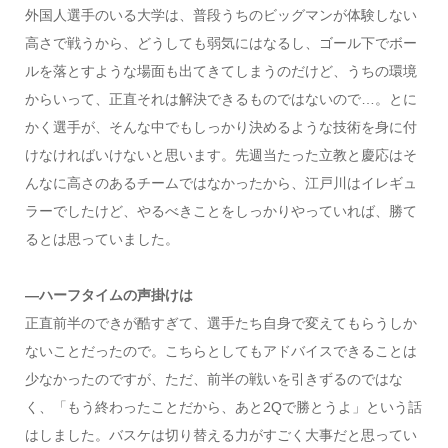
外国人選手のいる大学は、普段うちのビッグマンが体験しない
高さで戦うから、どうしても弱気にはなるし、ゴール下でボー
ルを落とすような場面も出てきてしまうのだけど、うちの環境
からいって、正直それは解決できるものではないので…。とに
かく選手が、そんな中でもしっかり決めるような技術を身に付
けなければいけないと思います。先週当たった立教と慶応はそ
んなに高さのあるチームではなかったから、江戸川はイレギュ
ラーでしたけど、やるべきことをしっかりやっていれば、勝て
るとは思っていました。
―ハーフタイムの声掛けは
正直前半のできが酷すぎて、選手たち自身で変えてもらうしか
ないことだったので。こちらとしてもアドバイスできることは
少なかったのですが、ただ、前半の戦いを引きずるのではな
く、「もう終わったことだから、あと2Qで勝とうよ」という話
はしました。バスケは切り替える力がすごく大事だと思ってい