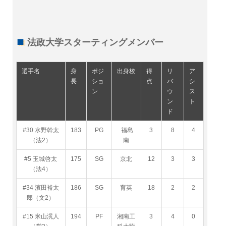
法政大学スターティングメンバー
選手名
身
ポジ
出身校
得
リ
ア
長
ショ
点
バ
シ
ン
ウ
ス
ン
ト
ド
#30 水野幹太
183
PG
福島
3
8
4
（法2）
南
#5 玉城啓太
175
SG
京北
12
3
3
（法4）
#34 濱田裕太
186
SG
育英
18
2
2
郎（文2）
#15 米山滉人
194
PF
湘南工
3
4
0