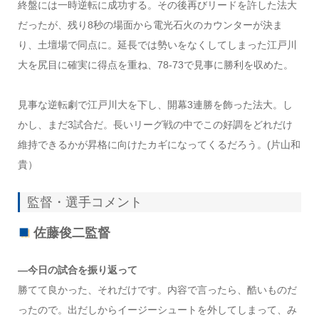
終盤には一時逆転に成功する。その後再びリードを許した法大
だったが、残り8秒の場面から電光石火のカウンターが決ま
り、土壇場で同点に。延長では勢いをなくしてしまった江戸川
大を尻目に確実に得点を重ね、78-73で見事に勝利を収めた。
見事な逆転劇で江戸川大を下し、開幕3連勝を飾った法大。し
かし、まだ3試合だ。長いリーグ戦の中でこの好調をどれだけ
維持できるかが昇格に向けたカギになってくるだろう。(片山和
貴）
監督・選手コメント
佐藤俊二監督
―今日の試合を振り返って
勝てて良かった、それだけです。内容で言ったら、酷いものだ
ったので。出だしからイージーシュートを外してしまって、み