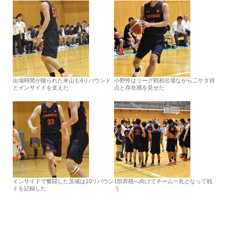
出場時間が限られた米山も4リバウンド
小野怜はリーグ戦初出場ながら二ケタ得
とインサイドを支えた
点と存在感を見せた
インサイドで奮闘した茨城は10リバウン
1部昇格へ向けてチーム一丸となって戦
ドを記録した
う