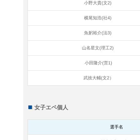
小野大貴(文2)
横尾知浩(社4)
魚躬裕介(法3)
山名星文(理工2)
小田隆介(営1)
武捨大輔(文2）
女子エペ個人
選手名