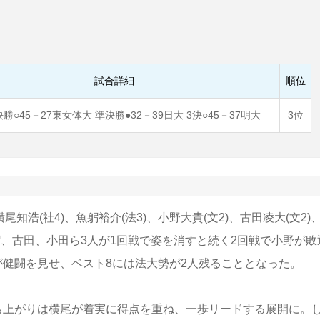
試合詳細
順位
勝○45－27東女体大 準決勝●32－39日大 3決○45－37明大
3位
浩(社4)、魚躬裕介(法3)、小野大貴(文2)、古田凌大(文2)
魚躬、古田、小田ら3人が1回戦で姿を消すと続く2回戦で小野が敗
が健闘を見せ、ベスト8には法大勢が2人残ることとなった。
上がりは横尾が着実に得点を重ね、一歩リードする展開に。