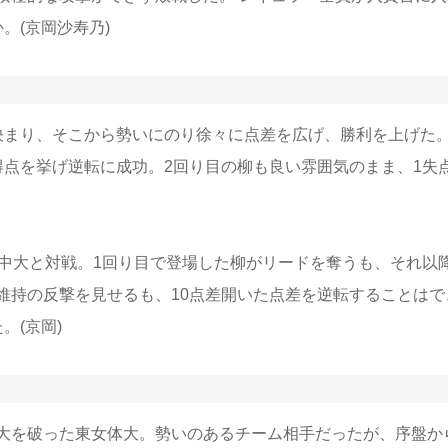
。(京岡沙寿乃)
まり、そこから勢いにのり徐々に点差を広げ、勝利を上げた。
7得点を挙げ逆転に成功。2回り目の柳も良い雰囲気のまま、1失
中大と対戦。1回り目で登場した柳がリードを奪うも、それ以
維持の反撃を見せるも、10点差開いた点差を逆転することはで
。(京岡)
大を破った東女体大。勢いのあるチーム相手だったが、序盤か