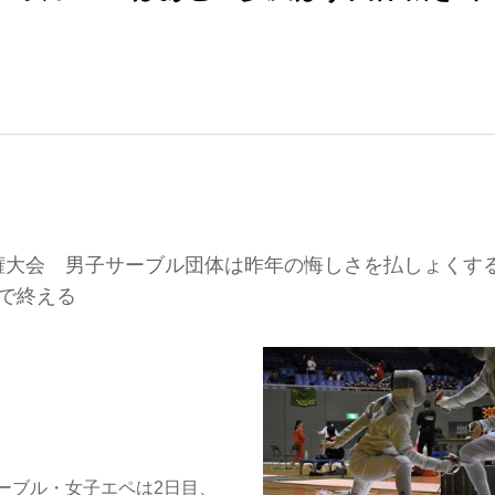
権大会 男子サーブル団体は昨年の悔しさを払しょくす
位で終える
ーブル・女子エペは2日目、