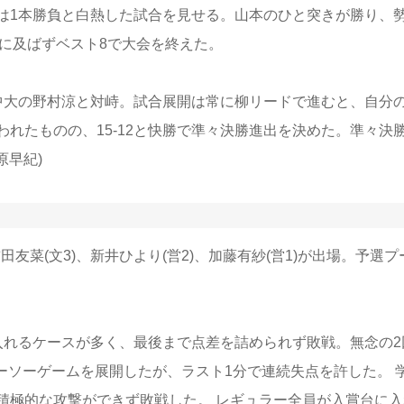
は1本勝負と白熱した試合を見せる。山本のひと突きが勝り、
)に及ばずベスト8で大会を終えた。
大の野村涼と対峙。試合展開は常に柳リードで進むと、自分
れたものの、15‐12と快勝で準々決勝進出を決めた。準々決
原早紀)
田友菜(文3)、新井ひより(営2)、加藤有紗(営1)が出場。予選プ
入れるケースが多く、最後まで点差を詰められず敗戦。無念の2
シーソーゲームを展開したが、ラスト1分で連続失点を許した。 
積極的な攻撃ができず敗戦した。 レギュラー全員が入賞台に入