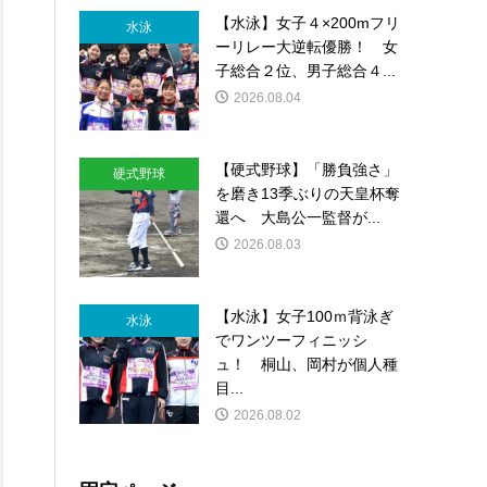
【水泳】女子４×200mフリ
水泳
ーリレー大逆転優勝！ 女
子総合２位、男子総合４...
2026.08.04
【硬式野球】「勝負強さ」
硬式野球
を磨き13季ぶりの天皇杯奪
還へ 大島公一監督が...
2026.08.03
【水泳】女子100ｍ背泳ぎ
水泳
でワンツーフィニッシ
ュ！ 桐山、岡村が個人種
目...
2026.08.02