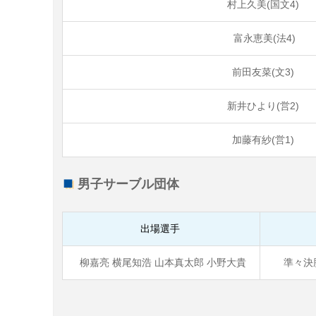
村上久美(国文4)
富永恵美(法4)
前田友菜(文3)
新井ひより(営2)
加藤有紗(営1)
男子サーブル団体
出場選手
柳嘉亮 横尾知浩 山本真太郎 小野大貴
準々決勝