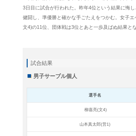
3日目に試合が行われた。昨年4位という結果に悔
健闘し、準優勝と確かな手ごたえをつかむ。女子エ
文4)の11位、団体戦は3位とあと一歩及ばぬ結果と
試合結果
男子サーブル個人
選手名
柳嘉亮(文4)
山本真太郎(営1)