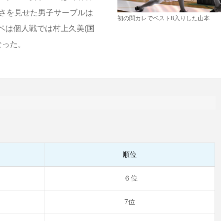
しさを見せた男子サーブルは
初の関カレでベスト8入りした山本
ペは個人戦では村上久美(国
なった。
順位
６位
7位