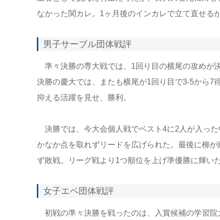
なかった関カレ。1ヶ月後のインカレで立て直せるか
男子サーブル団体戦評
準々決勝の専大戦では、1回り目の横尾の攻めが決
決勝の慶大では、またも横尾が1回り目で3-5から
抑える活躍を見せ、勝利。
決勝では、今大会個人戦でベスト4に2人が入った
かなか点を取れずリードを広げられた。最後に柳が
ず敗戦。リーグ戦より1つ順位を上げ準優勝に輝いた
女子エペ団体戦評
初戦の準々決勝を戦ったのは、入賞候補の学習院