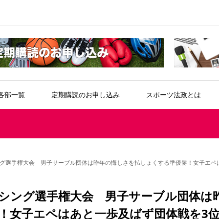
各部一覧
定期購読のお申し込み
スポーツ法政とは
グ選手権大会 男子サーブル団体は昨年の悔しさを払しょくする準優勝！女子エペ
シング選手権大会 男子サーブル団体は
！女子エペはあと一歩及ばず団体戦を3