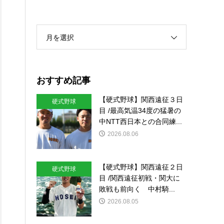
月を選択
おすすめ記事
【硬式野球】関西遠征３日
硬式野球
目 /最高気温34度の猛暑の
中NTT西日本との合同練...
2026.08.06
【硬式野球】関西遠征２日
硬式野球
目 /関西遠征初戦・関大に
敗戦も前向く 中村騎...
2026.08.05