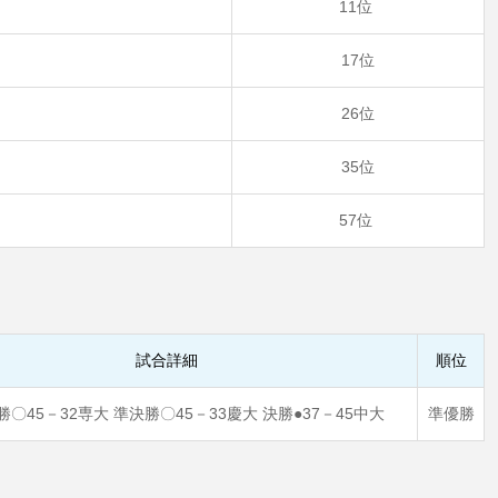
11位
17位
26位
35位
57位
試合詳細
順位
〇45－32専大 準決勝〇45－33慶大 決勝●37－45中大
準優勝