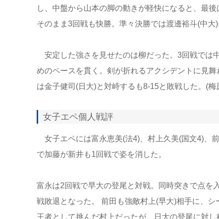
し、中盤から山本の脚の動きが軽快になると、最後
そのまま3回戦も快勝。準々決勝では渡邊裕斗(中大
安定した強さを見せたのは柳だった。3回戦では中
めのペースを貫く。剣が折れるアクシデントに見舞わ
は金子健司(日大)と対峙するも8-15と敗戦した。(梅
女子エペ個人戦評
女子エペには富永恵美(法4)、村上久美(国文4)、前
で加藤が新井も1回戦で姿を消した。
富永は2回戦で早大の登尾と対戦。同時突きで点を
戦敗退となった。 前田も強敵村上(早大)相手に、
王者として挑んだ村上だったが、日大の登尾に対し