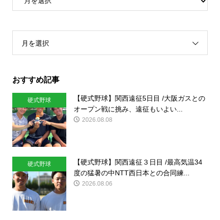
月を選択
おすすめ記事
【硬式野球】関西遠征5日目 /大阪ガスとの
硬式野球
オープン戦に挑み、遠征もいよい...
2026.08.08
【硬式野球】関西遠征３日目 /最高気温34
硬式野球
度の猛暑の中NTT西日本との合同練...
2026.08.06