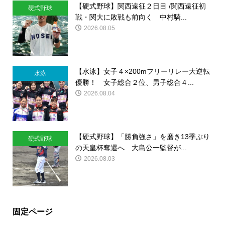
【硬式野球】関西遠征２日目 /関西遠征初
硬式野球
戦・関大に敗戦も前向く 中村騎...
2026.08.05
【水泳】女子４×200mフリーリレー大逆転
水泳
優勝！ 女子総合２位、男子総合４...
2026.08.04
【硬式野球】「勝負強さ」を磨き13季ぶり
硬式野球
の天皇杯奪還へ 大島公一監督が...
2026.08.03
固定ページ