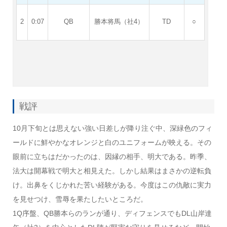
2
0:07
QB
勝本将馬（社4）
TD
○
戦評
10月下旬とは思えない強い日差しが降り注ぐ中、深緑色のフィ
ールドに鮮やかなオレンジと白のユニフォームが映える。その
眼前に立ちはだかったのは、因縁の相手、明大である。昨季、
法大は開幕戦で明大と相見えた。しかし結果はまさかの逆転負
け。出鼻をくじかれた苦い経験がある。今度はこの仇敵に実力
を見せつけ、雪辱を果たしたいところだ。
1Q序盤、QB勝本らのランが通り、ディフェンスでもDL山岸達