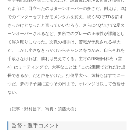
今季初の敗戦を喫した法大だが、試合後に有澤玄監督が指摘し
たように、目立ったのはターンオーバーの多さだ。例えば、2Q
でのインターセプトがモメンタムを変え、続く3QでTDを許す
きっかけとなったと言っていいだろう。さらに4Qだけで2度タ
ーンオーバーされるなど、要所でのプレーの正確性が課題とし
て浮き彫りになった。次戦の相手は、苦戦が予想される早大
だ。しかし小さなきっかけからチャンスをつかみ、自らそれを
手放さなければ、勝利は見えてくる。主将のRB岩田和樹（営
4）はミーティングで、大事なことは「この2週間でどれだけ成
長できるか」だと声をかけた。打倒早大へ、気持ちはすでに一
つだ。夢の甲子園に立つその日まで、オレンジは決して色褪せ
ない。
（記事：野村昌平、写真：須藤大樹）
監督・選手コメント