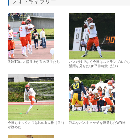
フォトギャラリー
先制TDに大盛り上がりの選手たち
パスだけでなく今日はスクランブルでも
活躍を見せたQB平井将貴（法1）
今日もキックオフはK本山大雅（営4）
巧みなパスキャッチを連発したWR神
が務めた