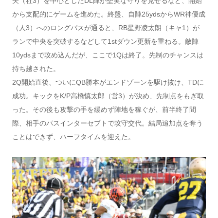
矢（社3）を中心としたDL陣が堅実な守りを見せるなど、開始
から支配的にゲームを進めた。終盤、自陣25ydsからWR神優成
（人3）へのロングパスが通ると、RB星野凌太朗（キャ1）が
ランで中央を突破するなどして1stダウン更新を重ねる。敵陣
10ydsまで攻め込んだが、ここで1Qは終了。先制のチャンスは
持ち越された。
2Q開始直後、ついにQB勝本がエンドゾーンを駆け抜け、TDに
成功。キックをK/P高橋慎太郎（営3）が決め、先制点をもぎ取
った。その後も攻撃の手を緩めず陣地を稼ぐが、前半終了間
際、相手のパスインターセプトで攻守交代。結局追加点を奪う
ことはできず、ハーフタイムを迎えた。