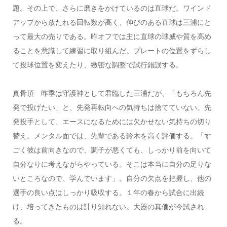
題。その上で、さらに磨きをかけているのは直球だ。ワインド
アップから放たれる回転数が高く、伸びのある直球は三浦にと
って最大の売りである。昨オフでは主に直球の球威や質を高め
ることを意識して練習に取り組んだ。プレートの位置をずらし
て投球位置を変えたり、緻密な調整で試行錯誤する。
真骨頂
昨季は守護神として君臨した三浦だが、「もちろん先
発で投げたい」と、先発再転向への気持ちは捨てていない。先
発投手として、エースになるためには欠かせない気持ちの切り
替え。メンタル面では、先輩である鈴木を高く評価する。「す
ごく彼は前向きなので、調子が悪くても、しっかり前を向いて
自分なりに考えながらやっている。そこは本当に自分の足りな
いところなので、学んでいます」。自分の欠点を把握し、他の
選手の良い点はしっかり吸収する。１年の春から試合に出続
け、培ってきたものは計り知れない。大器の真価が今試され
る。