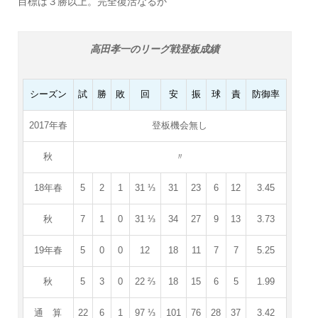
目標は３勝以上。完全復活なるか
高田孝一のリーグ戦登板成績
シーズン
試
勝
敗
回
安
振
球
責
防御率
2017年春
登板機会無し
秋
〃
18年春
5
2
1
31 ⅓
31
23
6
12
3.45
秋
7
1
0
31 ⅓
34
27
9
13
3.73
19年春
5
0
0
12
18
11
7
7
5.25
秋
5
3
0
22 ⅔
18
15
6
5
1.99
通 算
22
6
1
97 ⅓
101
76
28
37
3.42