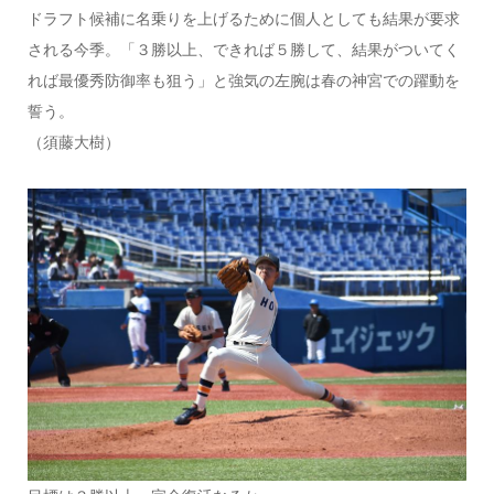
ドラフト候補に名乗りを上げるために個人としても結果が要求
される今季。「３勝以上、できれば５勝して、結果がついてく
れば最優秀防御率も狙う」と強気の左腕は春の神宮での躍動を
誓う。
（須藤大樹）