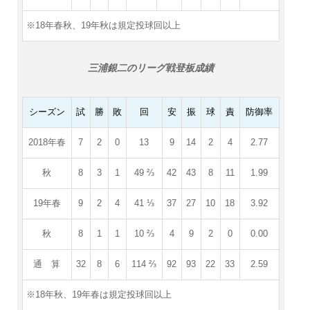
※18年春秋、19年秋は規定投球回以上
三浦銀二のリーグ戦登板成績
シーズン
試
勝
敗
回
安
振
球
責
防御率
2018年春
7
2
0
13
9
14
2
4
2.77
秋
8
3
1
49 ⅔
42
43
8
11
1.99
19年春
9
2
4
41 ⅓
37
27
10
18
3.92
秋
8
1
1
10 ⅔
4
9
2
0
0.00
通 算
32
8
6
114 ⅔
92
93
22
33
2.59
※18年秋、19年春は規定投球回以上