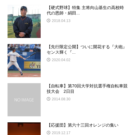
【硬式野球】特集 主将向山基生の高校時
代の恩師・絹田...
2018.04.13
【先行限定公開】ついに開花する『大砲』
センス輝く『...
2020.04.02
【自転車】第70回大学対抗選手権自転車競
技大会 2日目
2014.08.30
【応援団】第六十三回オレンジの集い
2019.12.17