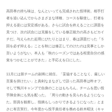
高田孝の持ち味は、なんといっても完成された投球術。相手打
者を追い込んでからさまざまな球種、コースを駆使し、打者を
抑える姿には安定感がある。さらに試合を終えるごとに課題を
見つけ、次の試合には克服をしている修正能力の高さもピカイ
チだ。与えられた起用にぴたりとはまり、春は課題だった『５
回を必ず抑える』ことを秋には修正してのけたのは見事としか
言いようがない。本人も「秋のシーズンではある程度自分の感
覚をつかむことができた」と手応えを口にした。
11月には新チームの副将に就任。「妥協することなく、厳しい
言葉を掛けたい」と真剣なまなざしで語った高田孝は昨オフ、
そして鴨川キャンプで自身のことはもちろん、チームを思い投
手陣全体にも気を配った。「周りの動きを見られるようになっ
た。部員を観察し、指摘もしっかりできるようになった」とま
さに有言実行。今年度から投手責任者を務める鈴木昭汰（キャ