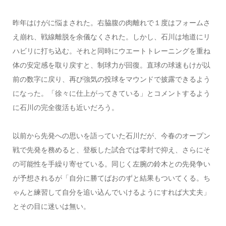
昨年はけがに悩まされた。右脇腹の肉離れで１度はフォームさ
え崩れ、戦線離脱を余儀なくされた。しかし、石川は地道にリ
ハビリに打ち込む。それと同時にウエートトレーニングを重ね
体の安定感を取り戻すと、制球力が回復。直球の球速もけが以
前の数字に戻り、再び強気の投球をマウンドで披露できるよう
になった。「徐々に仕上がってきている」とコメントするよう
に石川の完全復活も近いだろう。
以前から先発への思いを語っていた石川だが、今春のオープン
戦で先発を務めると、登板した試合では零封で抑え、さらにそ
の可能性を手繰り寄せている。同じく左腕の鈴木との先発争い
が予想されるが「自分に勝てばおのずと結果もついてくる。ち
ゃんと練習して自分を追い込んでいけるようにすれば大丈夫」
とその目に迷いは無い。