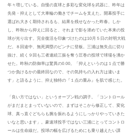
年々増している。自慢の直球と多彩な変化球を武器に、昨年は
先発・抑えとして大車輪の働きでチームを支えた。開幕投手に
選ばれ大きく期待されるも、結果を残せなかった昨春。しか
し、昨秋から抑えに回ると、それまで影を潜めていた本来の投
球が光り出す。完全復活を印象づけたのは10月５日の対明大戦
だ。８回途中、無死満塁のピンチに登板。三浦は無失点に切り
抜け、続く９回も三者連続三振を奪う圧巻の投球で球場を沸か
せた。昨秋の防御率は驚異の0.00。「抑えというのは１点で勝
つか負けるかの最終回なので、その気持ちの入れ方は違いま
す」と語るように、抑え独特の『１点の重み』を肌で感じた。
「良い方ではない」というオープン戦の調子。「コントロール
がまだまとまっていないので、まずはそこから修正して、変化
球、真っ直ぐどちらも腕を振れるようにしっかりやっていきた
いなと思います」。豪速球投手ではない三浦にとってコントロ
ールは生命線だ。投球の幅を広げるためにも乗り越えたい課