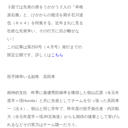
３面では先発の座をうかがう２人の『本格
派右腕』と、けがからの復活を期す石川達
也（キャ４）を特集する。近年まれに見る
壮絶な先発争い、その行方に目が離せな
い！
この記事は第250号（４月号）発行までの
限定公開です。詳しくは
こちら
投手陣率いる副将 高田孝
精神的支柱
昨季に最優秀防御率を獲得した朝山広憲（令元年
度卒＝現Honda）と共に先発としてチームを引っ張った高田孝
一（法４）。朝山と同じ学年で、昨年度の投手責任者・内沢航
大（令元年度卒＝現JR北海道）からも期待の後輩として挙げら
れるなどその実力はチーム随一だろう。