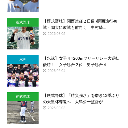
【硬式野球】関西遠征２日目 /関西遠征初
硬式野球
戦・関大に敗戦も前向く 中村騎...
2026.08.05
【水泳】女子４×200mフリーリレー大逆転
水泳
優勝！ 女子総合２位、男子総合４...
2026.08.04
【硬式野球】「勝負強さ」を磨き13季ぶり
硬式野球
の天皇杯奪還へ 大島公一監督が...
2026.08.03