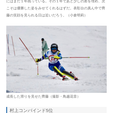
にはまだ１年残っている。その１年であと少しの差を埋め、次
こそは優勝した姿をみせてくれるはずだ。表彰台の真ん中で齊
藤の笑顔を見られる日は近いだろう。（小倉明莉）
成長した滑りを見せた齊藤（撮影・鳥越花音）
村上コンバインド5位