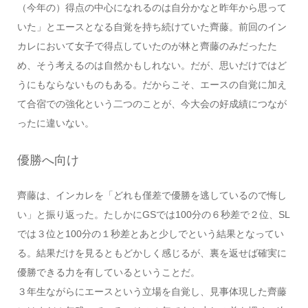
（今年の）得点の中心になれるのは自分かなと昨年から思って
いた」とエースとなる自覚を持ち続けていた齊藤。前回のイン
カレにおいて女子で得点していたのが林と齊藤のみだったた
め、そう考えるのは自然かもしれない。だが、思いだけではど
うにもならないものもある。だからこそ、エースの自覚に加え
て合宿での強化という二つのことが、今大会の好成績につなが
ったに違いない。
優勝へ向け
齊藤は、インカレを「どれも僅差で優勝を逃しているので悔し
い」と振り返った。たしかにGSでは100分の６秒差で２位、SL
では３位と100分の１秒差とあと少しでという結果となってい
る。結果だけを見るともどかしく感じるが、裏を返せば確実に
優勝できる力を有しているということだ。
３年生ながらにエースという立場を自覚し、見事体現した齊藤