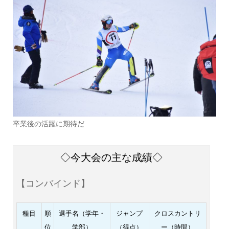
卒業後の活躍に期待だ
◇今大会の主な成績◇
【コンバインド】
種目
順
選手名（学年・
ジャンプ
クロスカントリ
位
学部）
（得点）
ー（時間）