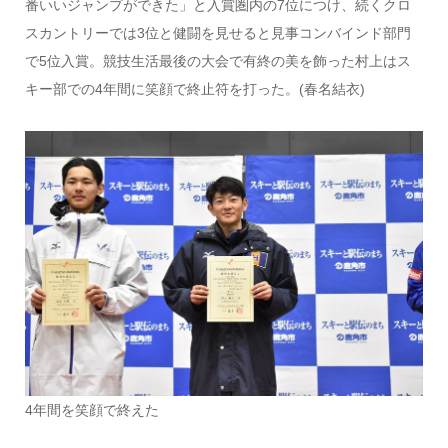
番いいジャンプができた」と入賞圏内の7位につけ、続くクロ
スカントリーでは3位と健闘を見せると見事コンバインド部門
で5位入賞。競技生活最後の大会で有終の美を飾った村上はス
キー部での4年間に笑顔で終止符を打った。(春名結衣)
4年間を笑顔で終えた