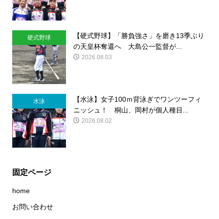
【硬式野球】「勝負強さ」を磨き13季ぶり
硬式野球
の天皇杯奪還へ 大島公一監督が...
2026.08.03
【水泳】女子100ｍ背泳ぎでワンツーフィ
水泳
ニッシュ！ 桐山、岡村が個人種目...
2026.08.02
固定ページ
home
お問い合わせ