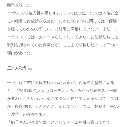
頭角を現した。
まずSGで６位入賞を果たすと、GSでは２位、SLでは４位と全
ての種目で好成績を収めた。しかしSGとSLに関しては「優勝
を狙っていたので悔しい」と結果に満足していない。また、ミ
ーティングでは「大エースらしくなってきた」と監督たちに太
鼓判を押されていた齊藤だが、ここまで成長したのには二つの
理由があった。
二つの理由
一つ目は年末に遠軽で行われた合宿だ。近藤浩之監督による
と、「安食(真治)というコーチといろいろやった結果スキー観
が変わったというか、そこでグンと伸びて安定感が出て、実力
が一段階伸びた」とのこと。そしてもう一つは、林鮎子（平30
年度卒）の存在である。
「鮎子さんが今までエースとしてチームを引っ張ってきて、