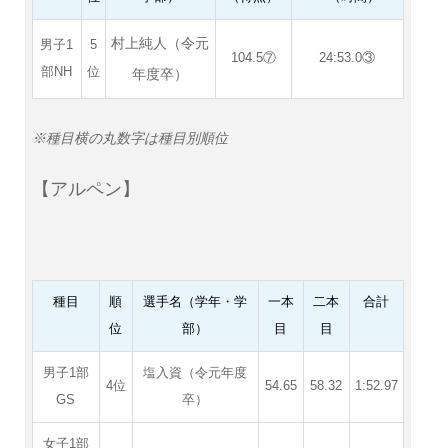
村上純人（令元
男子1
5
104.5⑦
24:53.0③
部NH
位
年度卒）
※種目横の丸数字は種目別順位
【アルペン】
種目
順
選手名（学年・学
一本
二本
合計
位
部）
目
目
男子1部
塩入資（令元年度
4位
54.65
58.32
1:52.97
GS
卒）
女子1部