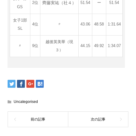
齊藤実祐（社４）
2位
51.54
ー
51.54
GS
女子1部
4位
〃
43.06
48.58
1:31.64
SL
越後英美華（現
〃
9位
44.15
49.92
1:34.07
３）
Uncategorised