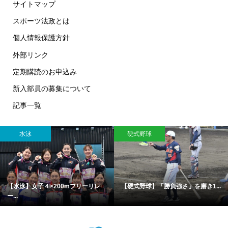
サイトマップ
スポーツ法政とは
個人情報保護方針
外部リンク
定期購読のお申込み
新入部員の募集について
記事一覧
水泳
硬式野球
【水泳】女子４×200mフリーリレ
【硬式野球】「勝負強さ」を磨き1...
ー...