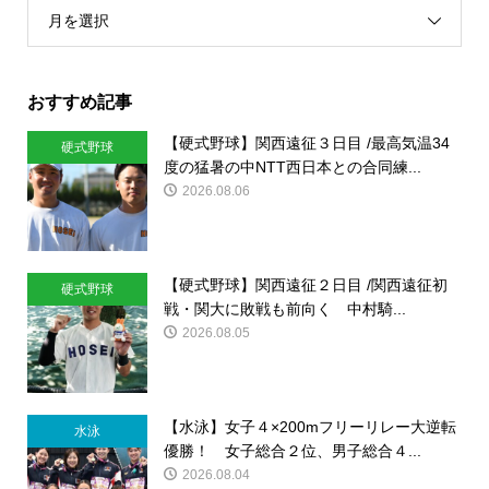
月を選択
おすすめ記事
【硬式野球】関西遠征３日目 /最高気温34
硬式野球
度の猛暑の中NTT西日本との合同練...
2026.08.06
【硬式野球】関西遠征２日目 /関西遠征初
硬式野球
戦・関大に敗戦も前向く 中村騎...
2026.08.05
【水泳】女子４×200mフリーリレー大逆転
水泳
優勝！ 女子総合２位、男子総合４...
2026.08.04