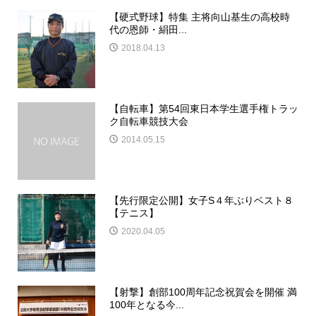
【硬式野球】特集 主将向山基生の高校時
代の恩師・絹田...
2018.04.13
【自転車】第54回東日本学生選手権トラッ
ク自転車競技大会
2014.05.15
【先行限定公開】女子S４年ぶりベスト８
【テニス】
2020.04.05
【射撃】創部100周年記念祝賀会を開催 満
100年となる今...