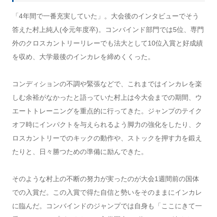
「4年間で一番充実していた」。大会後のインタビューでそう
答えた村上純人(令元年度卒)。コンバインド部門では5位、専門
外のクロスカントリーリレーでも法大として10位入賞と好成績
を収め、大学最後のインカレを締めくくった。
コンディションの不調や緊張などで、これまではインカレを楽
しむ余裕がなかったと語っていた村上は今大会までの期間、ウ
エートトレーニングを重点的に行ってきた。ジャンプのテイク
オフ時にインパクトを与えられるよう脚力の強化をしたり、ク
ロスカントリーでのキックの動作や、ストックを押す力を鍛え
たりと、日々勝つための準備に励んできた。
そのような村上の不断の努力が実ったのが大会1週間前の国体
での入賞だ。この入賞で得た自信と勢いをそのままにインカレ
に臨んだ。コンバインドのジャンプでは自身も「ここにきて一