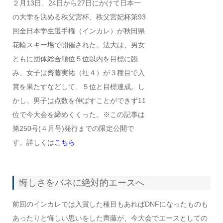
２月13日、24日から27日にかけて日本一
の大学を決める秩父宮杯、秩父宮妃杯第93
回全日本学生選手権（インカレ）が秋田県
花輪スキー場で開催された。法大は、男女
ともに団体総合順位５位以内を目標に臨
み、女子は齊藤実祐（社４）が３種目で入
賞を果たすなどして、５位と目標達成。し
かし、男子は点数を伸ばすことができず11
位で今大会を締めくくった。※この記事は
第250号(４月号)発行までの限定公開で
す。詳しくは
こちら
悔しさをバネに絶対的エースへ
前回のインカレでは入賞した種目もあればDNFになったものも
あったりと悔しい思いをした齊藤が、今大会でエースとしての