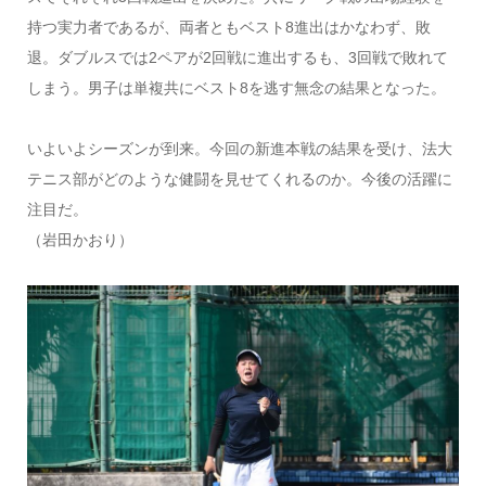
持つ実力者であるが、両者ともベスト8進出はかなわず、敗
退。ダブルスでは2ペアが2回戦に進出するも、3回戦で敗れて
しまう。男子は単複共にベスト8を逃す無念の結果となった。
いよいよシーズンが到来。今回の新進本戦の結果を受け、法大
テニス部がどのような健闘を見せてくれるのか。今後の活躍に
注目だ。
（岩田かおり）