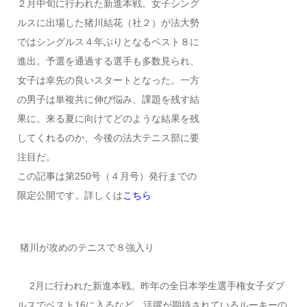
２月中旬に行われた新進本戦。女子シング
ルスに出場した猪川結花（社２）が法大勢
ではシングルス４年ぶりとなるベスト８に
進出。予選を通過する選手も多数見られ、
女子は幸先の良いスタートとなった。一方
の男子は単複共に伸び悩み、課題を残す結
果に。来る夏に向けてどのような結果を残
してくれるのか、今後の法大テニス部に要
注目だ。
この記事は第250号（４月号）発行までの
限定公開です。詳しくは
こちら
猪川が攻めのテニスで８強入り
2月に行われた新進本戦。昨年の全日本学生選手権女子ダブ
ルスでベスト16に入るなど、活躍が期待されているルーキーの