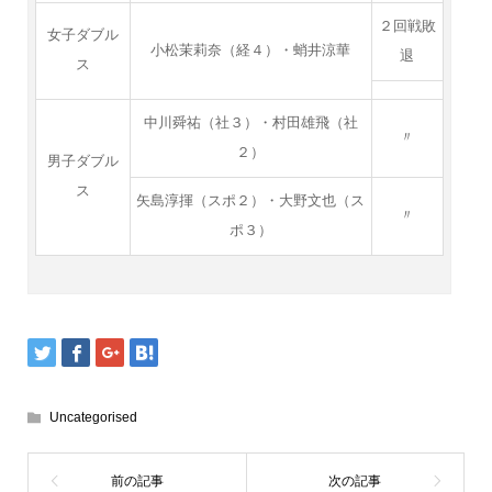
２回戦敗
女子ダブル
小松茉莉奈（経４）・蛸井涼華
退
ス
中川舜祐（社３）・村田雄飛（社
〃
２）
男子ダブル
ス
矢島淳揮（スポ２）・大野文也（ス
〃
ポ３）
Uncategorised