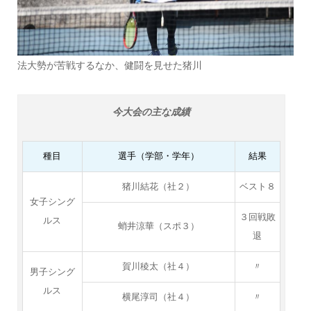
法大勢が苦戦するなか、健闘を見せた猪川
今大会の主な成績
種目
選手（学部・学年）
結果
猪川結花（社２）
ベスト８
女子シング
３回戦敗
ルス
蛸井涼華（スポ３）
退
賀川稜太（社４）
〃
男子シング
ルス
横尾淳司（社４）
〃