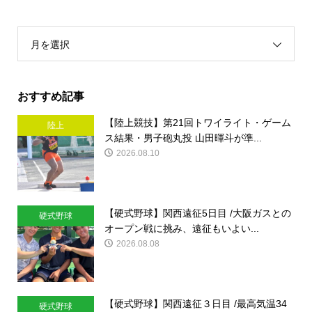
月を選択
おすすめ記事
【陸上競技】第21回トワイライト・ゲーム
陸上
ス結果・男子砲丸投 山田暉斗が準...
2026.08.10
【硬式野球】関西遠征5日目 /大阪ガスとの
硬式野球
オープン戦に挑み、遠征もいよい...
2026.08.08
【硬式野球】関西遠征３日目 /最高気温34
硬式野球