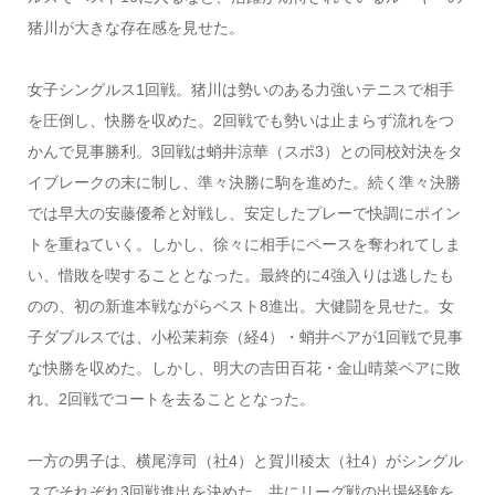
猪川が大きな存在感を見せた。
女子シングルス1回戦。猪川は勢いのある力強いテニスで相手
を圧倒し、快勝を収めた。2回戦でも勢いは止まらず流れをつ
かんで見事勝利。3回戦は蛸井涼華（スポ3）との同校対決をタ
イブレークの末に制し、準々決勝に駒を進めた。続く準々決勝
では早大の安藤優希と対戦し、安定したプレーで快調にポイン
トを重ねていく。しかし、徐々に相手にペースを奪われてしま
い、惜敗を喫することとなった。最終的に4強入りは逃したも
のの、初の新進本戦ながらベスト8進出。大健闘を見せた。女
子ダブルスでは、小松茉莉奈（経4）・蛸井ペアが1回戦で見事
な快勝を収めた。しかし、明大の吉田百花・金山晴菜ペアに敗
れ、2回戦でコートを去ることとなった。
一方の男子は、横尾淳司（社4）と賀川稜太（社4）がシングル
スでそれぞれ3回戦進出を決めた。共にリーグ戦の出場経験を