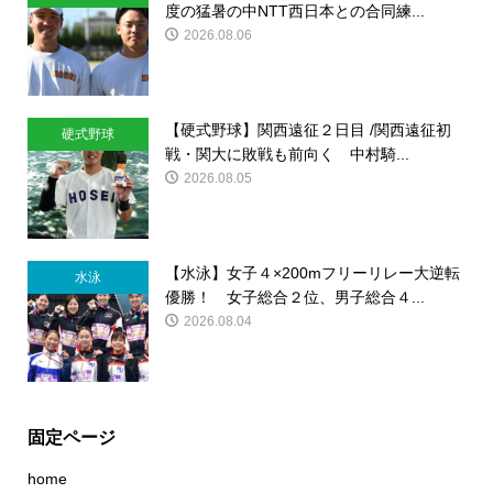
度の猛暑の中NTT西日本との合同練...
2026.08.06
【硬式野球】関西遠征２日目 /関西遠征初
硬式野球
戦・関大に敗戦も前向く 中村騎...
2026.08.05
【水泳】女子４×200mフリーリレー大逆転
水泳
優勝！ 女子総合２位、男子総合４...
2026.08.04
固定ページ
home