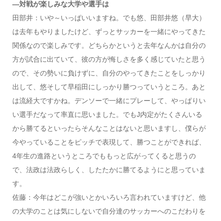
―対戦が楽しみな大学や選手は
田部井：いや～いっぱいいますね。でも悠、田部井悠（早大）
は去年もやりましたけど、ずっとサッカーを一緒にやってきた
関係なので楽しみです。どちらかというと去年なんかは自分の
方が試合に出ていて、彼の方が悔しさを多く感じていたと思う
ので、その勢いに負けずに、自分のやってきたことをしっかり
出して、悠そして早稲田にしっかり勝つっていうところ。あと
は流経大ですかね。デンソーで一緒にプレーして、やっぱりい
い選手だなって率直に思いました。でもJ内定がたくさんいる
から勝てるといったらそんなことはないと思いますし、僕らが
今やっていることをピッチで表現して、勝つことができれば、
4年生の進路というところでももっと広がってくると思うの
で、法政は法政らしく、したたかに勝てるようにと思っていま
す。
佐藤：今年はどこが強いとかいろいろ言われていますけど、他
の大学のことは気にしないで自分達のサッカーへのこだわりを