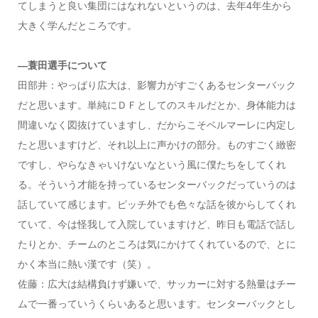
てしまうと良い集団にはなれないというのは、去年4年生から
大きく学んだところです。
―蓑田選手について
田部井：やっぱり広大は、影響力がすごくあるセンターバック
だと思います。単純にＤＦとしてのスキルだとか、身体能力は
間違いなく図抜けていますし、だからこそベルマーレに内定し
たと思いますけど、それ以上に声かけの部分。ものすごく緻密
ですし、やらなきゃいけないなという風に僕たちをしてくれ
る。そういう才能を持っているセンターバックだっていうのは
話していて感じます。ピッチ外でも色々な話を彼からしてくれ
ていて、今は怪我して入院していますけど、昨日も電話で話し
たりとか、チームのところは気にかけてくれているので、とに
かく本当に熱い漢です（笑）。
佐藤：広大は結構負けず嫌いで、サッカーに対する熱量はチー
ムで一番っていうくらいあると思います。センターバックとし