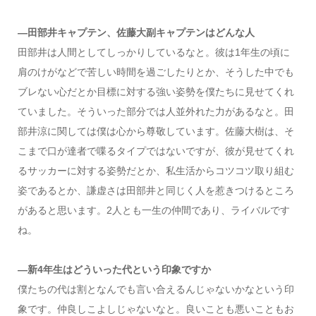
―田部井キャプテン、佐藤大副キャプテンはどんな人
田部井は人間としてしっかりしているなと。彼は1年生の頃に
肩のけがなどで苦しい時間を過ごしたりとか、そうした中でも
ブレない心だとか目標に対する強い姿勢を僕たちに見せてくれ
ていました。そういった部分では人並外れた力があるなと。田
部井涼に関しては僕は心から尊敬しています。佐藤大樹は、そ
こまで口が達者で喋るタイプではないですが、彼が見せてくれ
るサッカーに対する姿勢だとか、私生活からコツコツ取り組む
姿であるとか、謙虚さは田部井と同じく人を惹きつけるところ
があると思います。2人とも一生の仲間であり、ライバルです
ね。
―新4年生はどういった代という印象ですか
僕たちの代は割となんでも言い合えるんじゃないかなという印
象です。仲良しこよしじゃないなと。良いことも悪いこともお