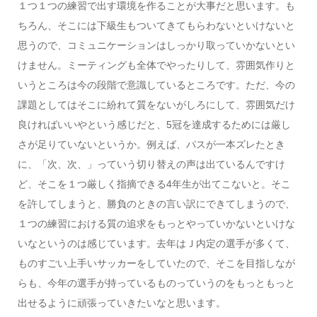
１つ１つの練習で出す環境を作ることが大事だと思います。も
ちろん、そこには下級生もついてきてもらわないといけないと
思うので、コミュニケーションはしっかり取っていかないとい
けません。ミーティングも全体でやったりして、雰囲気作りと
いうところは今の段階で意識しているところです。ただ、今の
課題としてはそこに紛れて質をないがしろにして、雰囲気だけ
良ければいいやという感じだと、5冠を達成するためには厳し
さが足りていないというか。例えば、パスが一本ズレたとき
に、「次、次、」っていう切り替えの声は出ているんですけ
ど、そこを１つ厳しく指摘できる4年生が出てこないと。そこ
を許してしまうと、勝負のときの言い訳にできてしまうので、
１つの練習における質の追求をもっとやっていかないといけな
いなというのは感じています。去年はＪ内定の選手が多くて、
ものすごい上手いサッカーをしていたので、そこを目指しなが
らも、今年の選手が持っているものっていうのをもっともっと
出せるように頑張っていきたいなと思います。