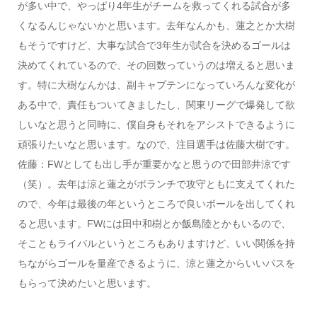
が多い中で、やっぱり4年生がチームを救ってくれる試合が多
くなるんじゃないかと思います。去年なんかも、蓮之とか大樹
もそうですけど、大事な試合で3年生が試合を決めるゴールは
決めてくれているので、その回数っていうのは増えると思いま
す。特に大樹なんかは、副キャプテンになっていろんな変化が
ある中で、責任もついてきましたし、関東リーグで爆発して欲
しいなと思うと同時に、僕自身もそれをアシストできるように
頑張りたいなと思います。なので、注目選手は佐藤大樹です。
佐藤：FWとしても出し手が重要かなと思うので田部井涼です
（笑）。去年は涼と蓮之がボランチで攻守ともに支えてくれた
ので、今年は最後の年というところで良いボールを出してくれ
ると思います。FWには田中和樹とか飯島陸とかもいるので、
そこともライバルというところもありますけど、いい関係を持
ちながらゴールを量産できるように、涼と蓮之からいいパスを
もらって決めたいと思います。