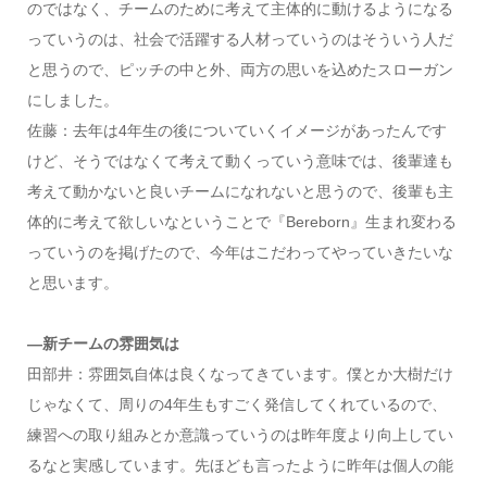
のではなく、チームのために考えて主体的に動けるようになる
っていうのは、社会で活躍する人材っていうのはそういう人だ
と思うので、ピッチの中と外、両方の思いを込めたスローガン
にしました。
佐藤：去年は4年生の後についていくイメージがあったんです
けど、そうではなくて考えて動くっていう意味では、後輩達も
考えて動かないと良いチームになれないと思うので、後輩も主
体的に考えて欲しいなということで『Bereborn』生まれ変わる
っていうのを掲げたので、今年はこだわってやっていきたいな
と思います。
―新チームの雰囲気は
田部井：雰囲気自体は良くなってきています。僕とか大樹だけ
じゃなくて、周りの4年生もすごく発信してくれているので、
練習への取り組みとか意識っていうのは昨年度より向上してい
るなと実感しています。先ほども言ったように昨年は個人の能