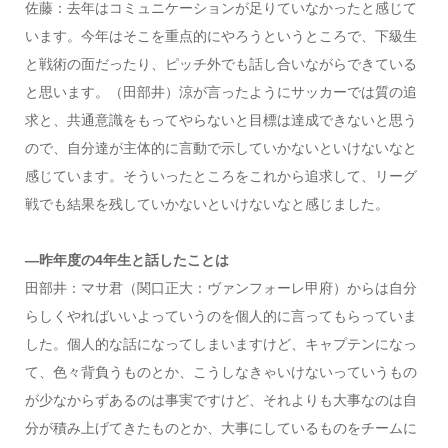
佐藤：去年はコミュニケーションが足りていなかったと感じて
います。今年はそこを重点的にやろうというところで、下級生
と戦術の面だったり、ピッチ外でも話し合いながらできている
と思います。（田部井）涼が言ったようにサッカーでは質の追
求と、共通意識をもってやらないと目標は達成できないと思う
ので、自分達が主体的に言動で示していかないといけないなと
感じています。そういったところをこれから追求して、リーグ
戦でも結果を残していかないといけないなと感じました。
―昨年度の4年生と話したことは
田部井：マサ君（関口正大：ヴァンフォーレ甲府）からは自分
らしくやればいいよっていうのを個人的に言ってもらっていま
した。個人的な話になってしまいますけど、キャプテンになっ
て、色々背負うものとか、こうしなきゃいけないっていうもの
が少なからずあるのは事実ですけど、それよりも大事なのは自
分が積み上げてきたものとか、大事にしているものをチームに