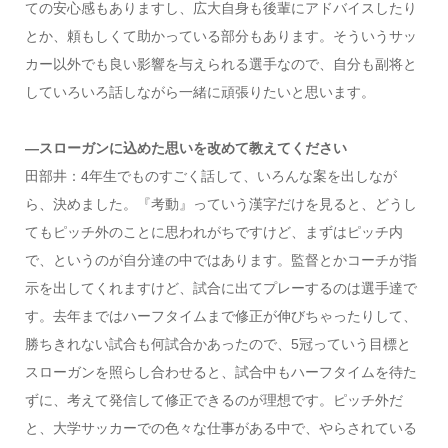
ての安心感もありますし、広大自身も後輩にアドバイスしたり
とか、頼もしくて助かっている部分もあります。そういうサッ
カー以外でも良い影響を与えられる選手なので、自分も副将と
していろいろ話しながら一緒に頑張りたいと思います。
―スローガンに込めた思いを改めて教えてください
田部井：4年生でものすごく話して、いろんな案を出しなが
ら、決めました。『考動』っていう漢字だけを見ると、どうし
てもピッチ外のことに思われがちですけど、まずはピッチ内
で、というのが自分達の中ではあります。監督とかコーチが指
示を出してくれますけど、試合に出てプレーするのは選手達で
す。去年まではハーフタイムまで修正が伸びちゃったりして、
勝ちきれない試合も何試合かあったので、5冠っていう目標と
スローガンを照らし合わせると、試合中もハーフタイムを待た
ずに、考えて発信して修正できるのが理想です。ピッチ外だ
と、大学サッカーでの色々な仕事がある中で、やらされている