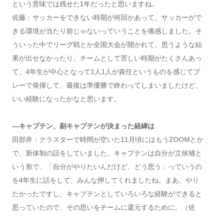
という意味では残せた1年だったと思いますね。
佐藤：サッカーをできない時期が何回かあって、サッカーがで
きる環境が当たり前じゃないっていうことを痛感しました。そ
ういった中でリーグ戦とか全国大会が開かれて、思うような結
果が出せなかったり、チームとして苦しい時期がたくさんあっ
て、4年生が中心となって1人1人が責任というものを感じてプ
レーで発揮して、最後は準優勝で終わってしまいましたけど、
いい経験になったかなと思います。
―キャプテン、副キャプテンが決まった経緯は
田部井：クラスターで時間が空いた11月頃にはもうZOOMとか
で、新体制の話をしていました。キャプテンは自分が立候補と
いう形で、「自分がやりたいんだけど、どう思う」っていうの
を4年生に話をして、みんな押してくれましたね。まあ、やり
たかったですし、キャプテンとしていろいろな経験ができると
思っていたので、その思いをチームに還元するために。（佐