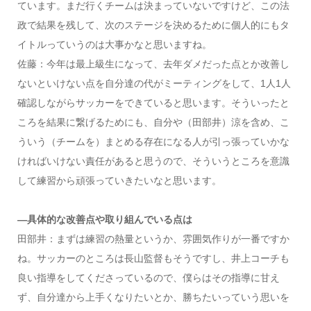
ています。まだ行くチームは決まっていないですけど、この法
政で結果を残して、次のステージを決めるために個人的にもタ
イトルっていうのは大事かなと思いますね。
佐藤：今年は最上級生になって、去年ダメだった点とか改善し
ないといけない点を自分達の代がミーティングをして、1人1人
確認しながらサッカーをできていると思います。そういったと
ころを結果に繋げるためにも、自分や（田部井）涼を含め、こ
ういう（チームを）まとめる存在になる人が引っ張っていかな
ければいけない責任があると思うので、そういうところを意識
して練習から頑張っていきたいなと思います。
―具体的な改善点や取り組んでいる点は
田部井：まずは練習の熱量というか、雰囲気作りが一番ですか
ね。サッカーのところは長山監督もそうですし、井上コーチも
良い指導をしてくださっているので、僕らはその指導に甘え
ず、自分達から上手くなりたいとか、勝ちたいっていう思いを