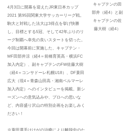
キャプテンの田
4月3日に開幕を迎えたJR東日本カップ
部井（経4）と副
2021 第95回関東大学サッカーリーグ戦。
キャプテンの佐
駒大と対戦した法大は3得点を挙げ快勝
藤大樹（経4）
し、目標とする5冠、そして42年ぶりのリ
ーグ制覇へ幸先の良いスタートを切った。
今回は開幕前に実施した、キャプテン・
MF田部井涼（経4＝前橋育英高・横浜FC
加入内定）、副キャプテンのFW佐藤大樹
（経4＝コンサドーレ札幌U18）、DF蓑田
広大（現4＝青森山田高・湘南ベルマーレ
加入内定）へのインタビューを掲載。新シ
ーズンへの意気込みや、プロへの思いな
ど、内容盛り沢山の特別企画をお楽しみく
ださい！
※蓑田選手はけがの治療により離脱中のた