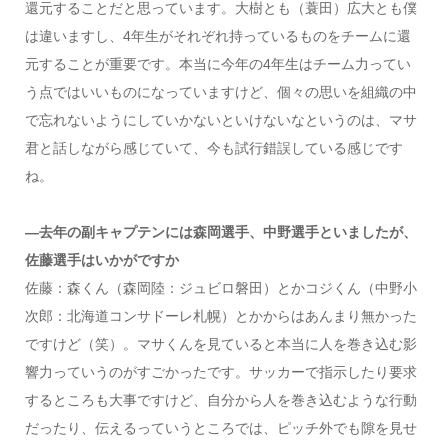
還元することだと思っています。大樹とも（蓑田）広大とも僕
は違いますし、4年生がそれぞれ持っているものをチームに還
元することが重要です。本当に今年の4年生はチーム力ってい
う点ではいいものになっていますけど、個々の思いを組織の中
で忘れないようにしていかないといけないなというのは、マサ
君と話しながら感じていて、今も試行錯誤している感じです
ね。
―去年の副キャプテンには森岡選手、中野選手といましたが、
佐藤選手はいかがですか
佐藤：森くん（森岡陸：ジュビロ磐田）とかコジくん（中野小
次郎：北海道コンサドーレ札幌）とかからはあんまり無かった
ですけど（笑）。マサくんを見ていると本当に人を巻き込む影
響力っていうのがすごかったです。サッカーで指示したり要求
するところも大事ですけど、自分から人を巻き込むような行動
だったり、伝えるっていうところでは、ピッチ外でも隙を見せ