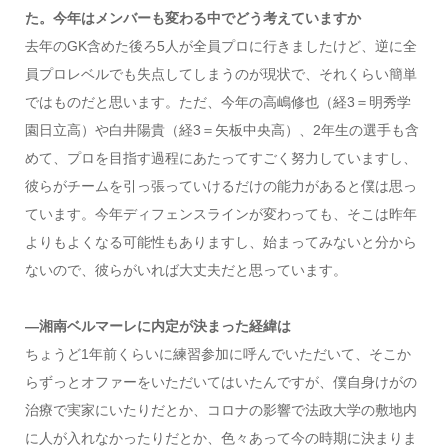
た。今年はメンバーも変わる中でどう考えていますか
去年のGK含めた後ろ5人が全員プロに行きましたけど、逆に全
員プロレベルでも失点してしまうのが現状で、それくらい簡単
ではものだと思います。ただ、今年の高嶋修也（経3＝明秀学
園日立高）や白井陽貴（経3＝矢板中央高）、2年生の選手も含
めて、プロを目指す過程にあたってすごく努力していますし、
彼らがチームを引っ張っていけるだけの能力があると僕は思っ
ています。今年ディフェンスラインが変わっても、そこは昨年
よりもよくなる可能性もありますし、始まってみないと分から
ないので、彼らがいれば大丈夫だと思っています。
―湘南ベルマーレに内定が決まった経緯は
ちょうど1年前くらいに練習参加に呼んでいただいて、そこか
らずっとオファーをいただいてはいたんですが、僕自身けがの
治療で実家にいたりだとか、コロナの影響で法政大学の敷地内
に人が入れなかったりだとか、色々あって今の時期に決まりま