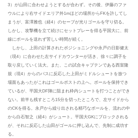
3）が山田に合わせようとするが合わず。その後、伊藤のファ
ウルにより右サイドエリア外1mほどの場所からFKを許してし
まうが、富澤雅也（経4）のセーブが光りゴールを守り切る。
しかし、攻撃機を立て続けにセットプレーを得る平国大に、前
線にボールを送れず苦しい時間が続く。
しかし、上田の計算されたポジショニングや永戸の日影健太
（現4）に合わせた左サイドカウンターが活き、徐々に調子を
取り戻していく法大。また、この試合キャプテンである西室隆
規（現4）からのパスに反応した上田がミドルシュートを放つ
場面もあったがこれはゴールポストの上へ。ボールを保持でき
ているが、平国大DF陣に阻まれ枠内シュートを打つことができ
ない。前半も残すところ15分を切ったところで、左サイドから
のCKを得る。永戸から繰り出される精巧なボールを、流れの中
から白石智之（経4）がシュート。平国大GKにブロックされる
が、それに反応した山田がゴールに押し込んで、先制に成功す
る。