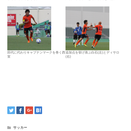
田代に代わりキャプテンマークを巻く西
追加点を挙げ喜ぶ白石(左)とディサロ
室
(右)
サッカー