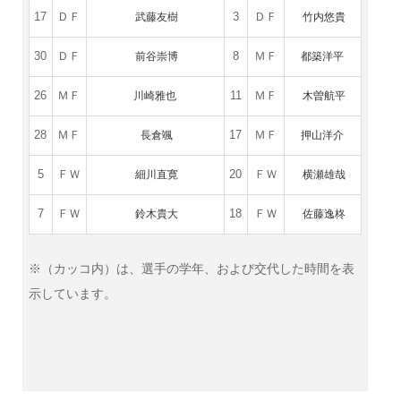
17
ＤＦ
武藤友樹
3
ＤＦ
竹内悠貴
30
ＤＦ
前谷崇博
8
ＭＦ
都築洋平
26
ＭＦ
川崎雅也
11
ＭＦ
木曽航平
28
ＭＦ
長倉
颯
17
ＭＦ
押山洋介
5
ＦＷ
細川直寛
20
ＦＷ
横瀬雄哉
7
ＦＷ
鈴木貴大
18
ＦＷ
佐藤逸柊
※（カッコ内）は、選手の学年、および交代した時間を表
示しています。