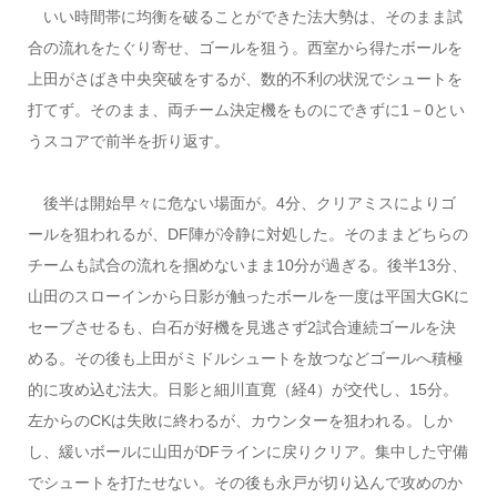
いい時間帯に均衡を破ることができた法大勢は、そのまま試
合の流れをたぐり寄せ、ゴールを狙う。西室から得たボールを
上田がさばき中央突破をするが、数的不利の状況でシュートを
打てず。そのまま、両チーム決定機をものにできずに1－0とい
うスコアで前半を折り返す。
後半は開始早々に危ない場面が。4分、クリアミスによりゴ
ールを狙われるが、DF陣が冷静に対処した。そのままどちらの
チームも試合の流れを掴めないまま10分が過ぎる。後半13分、
山田のスローインから日影が触ったボールを一度は平国大GKに
セーブさせるも、白石が好機を見逃さず2試合連続ゴールを決
める。その後も上田がミドルシュートを放つなどゴールへ積極
的に攻め込む法大。日影と細川直寛（経4）が交代し、15分。
左からのCKは失敗に終わるが、カウンターを狙われる。しか
し、緩いボールに山田がDFラインに戻りクリア。集中した守備
でシュートを打たせない。その後も永戸が切り込んで攻めのか