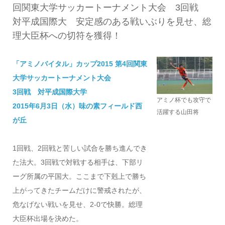
回関東大学サッカートーナメント大会 3回戦
対平成国際大 安定感のある戦いぶりを見せ、総
理大臣杯への切符を獲得！
「アミノバイタル」カップ2015 第4回関東
大学サッカートーナメント大会
3回戦 対平成国際大学
アミノ杯でも攻守で
2015年6月3日（水）味の素フィールド西
活躍する山田将
が丘
1回戦、2回戦と苦しい試合を勝ち進んでき
た法大。3回戦で対戦する相手は、下部リ
ーグ所属の平国大。ここまで下剋上で勝ち
上がってきたチームだけに警戒されたが、
危なげない戦いを見せ、2-0で快勝。総理
大臣杯出場を決めた。