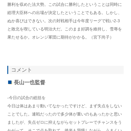
勝利を収めた法大勢。この試合に勝利したということは同時に
総理大臣杯への出場が決定したということでもある。しかし、
ぬか喜びはできない。次の対戦相手は今年度リーグで戦い2-3
と敗北を喫している明治大だ。このまま好調を維持し、雪辱を
果たせるか。オレンジ軍団に期待がかかる。（宮下尚子）
コメント
長山一也監督
-今日の試合の総括を
今日は体はあまり動いてなかったですけど、まず失点をしない
ことでした。連戦だったので多少体が重いのもあったかと思い
ましたが、失点ゼロに抑えながらセットプレーでチャンスをう
かがって、そこで点を取れて。後半も我慢しながら、うまくい