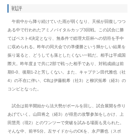
戦評
午前中から降り続けていた雨が弱くなり、天候が回復しつつ
ある中で行われたアミノバイタルカップ3回戦。この試合に勝
てばベスト4決定となり、無条件で総理大臣杯への切符を手中
に収められる。昨年の同大会での準優勝という輝かしい結果を
振り返ると、どうしても落としたくない一戦だ。相手は平成国
際大。昨年度まで共に2部で戦った相手であり、対戦成績は前
期0-0、後期1-2と芳しくない。また、キャプテン田代雅也（社
4）の不在に伴い、CBは伊藤航希（社3）と柳沢拓希（経3）の
コンビとなった。
試合は前半開始から法大勢がボールを回し、試合展開を作り
あげていく。山田将之（経3）が得意の攻撃参加をしかけ、上
田慧亮（現2）とのワンツーで突破を試みる場面も見られた。
そんな中、前半5分。左サイドからのCKを、永戸勝也（スポ