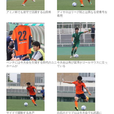
アミノ杯でも攻守で活躍する山田将
ディサロはリーグ戦とは異なる背番号を
着用
ベンチには今大会を欠場する田代のユニ
今大会は再び冨澤がゴールマウスに立っ
ホームが
ている
サイドで躍動する永戸
白石のドリブルは今大会でも武器に