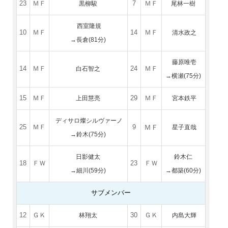
23
ＭＦ
黒柳駿
7
ＭＦ
尾林一樹
西室隆規
10
ＭＦ
14
ＭＦ
清水政之
→長倉(81分)
藤原唯壱
14
ＭＦ
白石智之
24
ＭＦ
→横瀬(75分)
15
ＭＦ
上田慧亮
29
ＭＦ
宮本鉄平
ディサロ燦シルヴァーノ
ＭＦ
25
ＭＦ
9
星子直哉
→鈴木(75分)
日影健太
鈴木仁
18
ＦＷ
23
ＦＷ
→細川(59分)
→都築(60分)
サブメンバー
12
ＧＫ
林翔太
30
ＧＫ
内島大輝