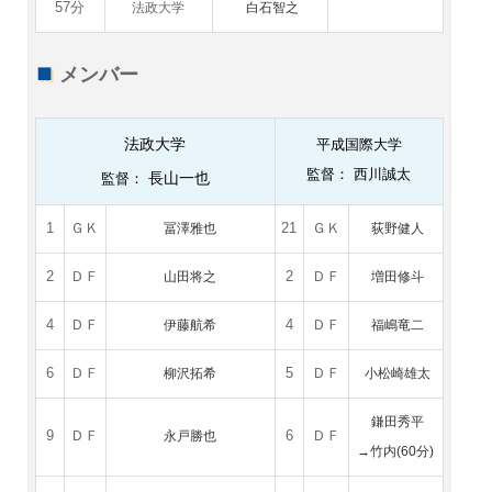
57分
法政大学
白石智之
メンバー
法政大学
平成国際大学
監督： 西川誠太
長山一也
監督：
1
ＧＫ
冨澤雅也
21
ＧＫ
荻野健人
2
ＤＦ
山田将之
2
ＤＦ
増田修斗
4
ＤＦ
伊藤航希
4
ＤＦ
福嶋竜二
6
ＤＦ
柳沢拓希
5
ＤＦ
小松崎雄太
鎌田秀平
9
ＤＦ
永戸勝也
6
ＤＦ
→竹内(60分)