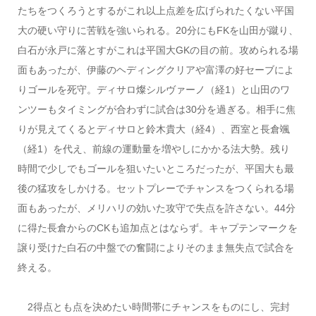
たちをつくろうとするがこれ以上点差を広げられたくない平国
大の硬い守りに苦戦を強いられる。20分にもFKを山田が蹴り、
白石が永戸に落とすがこれは平国大GKの目の前。攻められる場
面もあったが、伊藤のヘディングクリアや富澤の好セーブによ
りゴールを死守。ディサロ燦シルヴァーノ（経1）と山田のワ
ンツーもタイミングが合わずに試合は30分を過ぎる。相手に焦
りが見えてくるとディサロと鈴木貴大（経4）、西室と長倉颯
（経1）を代え、前線の運動量を増やしにかかる法大勢。残り
時間で少しでもゴールを狙いたいところだったが、平国大も最
後の猛攻をしかける。セットプレーでチャンスをつくられる場
面もあったが、メリハリの効いた攻守で失点を許さない。44分
に得た長倉からのCKも追加点とはならず。キャプテンマークを
譲り受けた白石の中盤での奮闘によりそのまま無失点で試合を
終える。
2得点とも点を決めたい時間帯にチャンスをものにし、完封