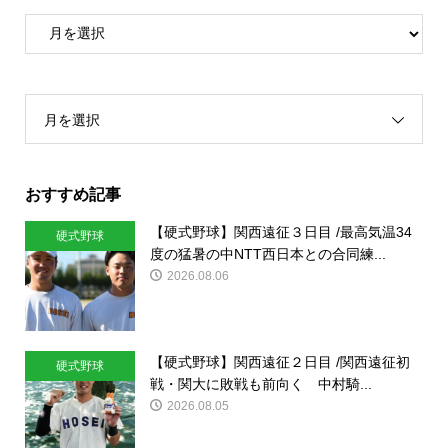
月を選択
おすすめ記事
【硬式野球】関西遠征３日目 /最高気温34
硬式野球
度の猛暑の中NTT西日本との合同練...
2026.08.06
【硬式野球】関西遠征２日目 /関西遠征初
硬式野球
戦・関大に敗戦も前向く 中村騎...
2026.08.05