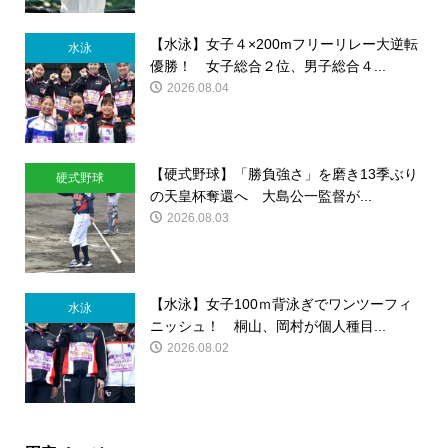
【水泳】女子４×200mフリーリレー大逆転
水泳
優勝！ 女子総合２位、男子総合４...
2026.08.04
【硬式野球】「勝負強さ」を磨き13季ぶり
硬式野球
の天皇杯奪還へ 大島公一監督が...
2026.08.03
【水泳】女子100ｍ背泳ぎでワンツーフィ
水泳
ニッシュ！ 桐山、岡村が個人種目...
2026.08.02