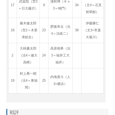
武冨陸（営3
浦和博（キャ
17
9
34
（文4＝石見
＝日大藤沢）
3＝鳴門）
智翠館）
篠木健太郎
伊藤勝仁
肥後幸太（法
18
（営2＝木更
23
39
（文3=常葉
4＝法政二）
津総合）
大菊川）
大柿廉太郎
高原侑希（法
2
（法4＝健大
24
3＝福井工大
高崎）
福井）
村上喬一朗
内海貴斗（人
19
（法4＝東福
25
3=横浜）
岡）
戦評