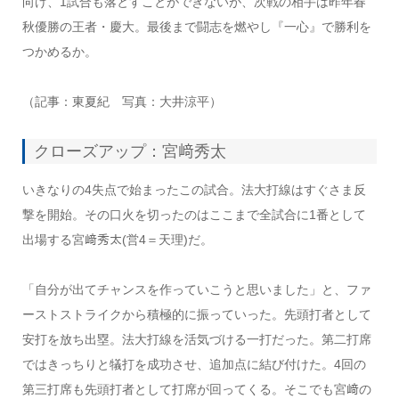
向け、1試合も落とすことができないが、次戦の相手は昨年春
秋優勝の王者・慶大。最後まで闘志を燃やし『一心』で勝利を
つかめるか。
（記事：東夏紀 写真：大井涼平）
クローズアップ：宮﨑秀太
いきなりの
4
失点で始まったこの試合。
法大打線はすぐさま反
撃を開始。
その口火を切ったのはここまで全試合に
1
番として
出場する宮
﨑秀太
(
営
4
＝天理
)
だ。
「自分が出てチャンスを作っていこうと思いました」と、
ファ
ーストストライクから積極的に振っていった。
先頭打者として
安打を放ち出塁。
法大打線を活気づける一打だった。
第二打席
ではきっちりと犠打を成功させ、追加点に結び付けた。
4
回の
第三打席も先頭打者として打席が回ってくる。
そこでも宮﨑の