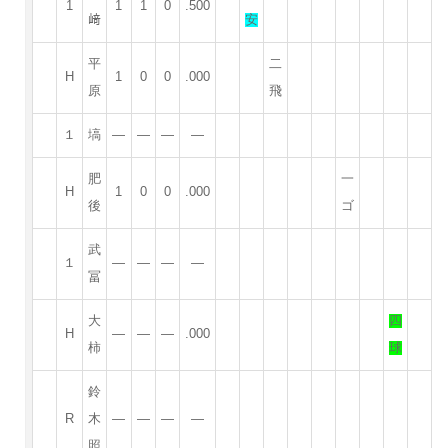
1
1
1
0
.500
﨑
安
平
二
H
1
0
0
.000
原
飛
１
塙
—
—
—
—
肥
一
H
1
0
0
.000
後
ゴ
武
１
—
—
—
—
冨
大
四
H
—
—
—
.000
柿
球
鈴
R
木
—
—
—
—
照