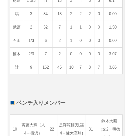
尾﨑
2 1/3
47
13
3
4
3
3
6.14
塙
3
34
13
2
2
2
0
0.00
武冨
2
32
7
1
1
0
0
1.50
石田
1/3
6
2
1
0
0
0
0.00
篠木
2/3
7
2
0
0
0
0
3.07
計
9
162
45
10
7
8
7
3.86
ベンチ入りメンバー
鈴木大照
齊藤大輝（人
是澤涼輔(現福
10
22
31
（文2＝明徳
4＝横浜）
4＝健大高崎)