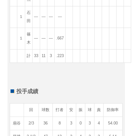
石
１
—
—
—
—
田
篠
１
—
—
—
.667
木
計
33
11
3
.223
投手成績
回
球数
打者
安
振
球
責
防御率
扇谷
2/3
36
8
3
0
3
4
54.00