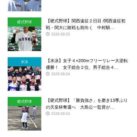
【硬式野球】関西遠征２日目 /関西遠征初
硬式野球
戦・関大に敗戦も前向く 中村騎...
2026.08.05
【水泳】女子４×200mフリーリレー大逆転
水泳
優勝！ 女子総合２位、男子総合４...
2026.08.04
【硬式野球】「勝負強さ」を磨き13季ぶり
硬式野球
の天皇杯奪還へ 大島公一監督が...
2026.08.03