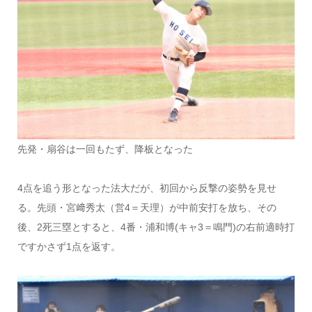
先発・扇谷は一回もたず、降板となった
4点を追う形となった法大だが、初回から反撃の姿勢を見せ
る。先頭・宮﨑秀太（営4＝天理）が中前安打を放ち、その
後、2死三塁とすると、4番・浦和博(キャ3＝鳴門)の右前適時打
ですかさず1点を返す。