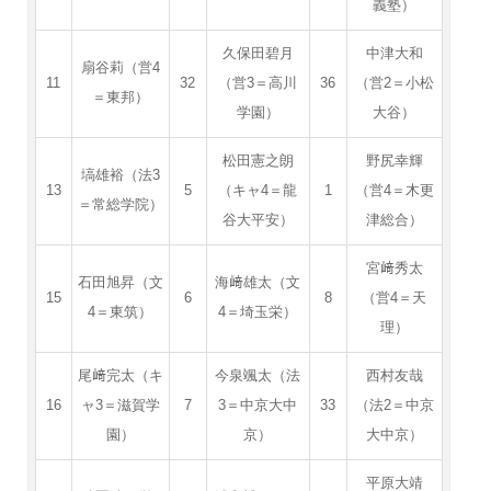
義塾）
久保田碧月
中津大和
扇谷莉（営4
11
32
（営3＝高川
36
（営2＝小松
＝東邦）
学園）
大谷）
松田憲之朗
野尻幸輝
塙雄裕（法3
13
5
（キャ4＝龍
1
（営4＝木更
＝常総学院）
谷大平安）
津総合）
宮﨑秀太
石田旭昇（文
海﨑雄太（文
15
6
8
（営4＝天
4＝東筑）
4＝埼玉栄）
理）
尾﨑完太（キ
今泉颯太（法
西村友哉
16
ャ3＝滋賀学
7
3＝中京大中
33
（法2＝中京
園）
京）
大中京）
平原大靖