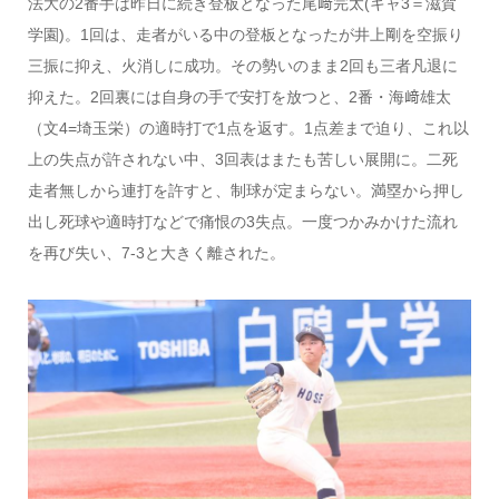
法大の2番手は昨日に続き登板となった尾﨑完太(キャ3＝滋賀
学園)。1回は、走者がいる中の登板となったが井上剛を空振り
三振に抑え、火消しに成功。その勢いのまま2回も三者凡退に
抑えた。2回裏には自身の手で安打を放つと、2番・海﨑雄太
（文4=埼玉栄）の適時打で1点を返す。1点差まで迫り、これ以
上の失点が許されない中、3回表はまたも苦しい展開に。二死
走者無しから連打を許すと、制球が定まらない。満塁から押し
出し死球や適時打などで痛恨の3失点。一度つかみかけた流れ
を再び失い、7-3と大きく離された。