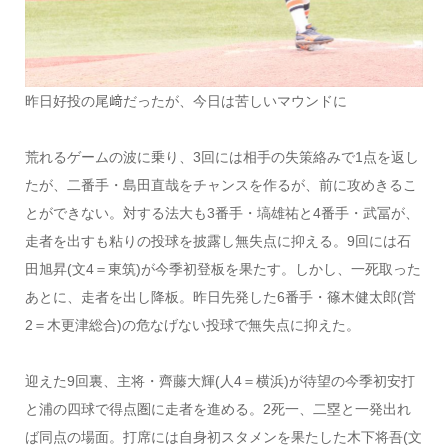
昨日好投の尾﨑だったが、今日は苦しいマウンドに
荒れるゲームの波に乗り、3回には相手の失策絡みで1点を返し
たが、二番手・島田直哉をチャンスを作るが、前に攻めきるこ
とができない。対する法大も3番手・塙雄祐と4番手・武冨が、
走者を出すも粘りの投球を披露し無失点に抑える。9回には石
田旭昇(文4＝東筑)が今季初登板を果たす。しかし、一死取った
あとに、走者を出し降板。昨日先発した6番手・篠木健太郎(営
2＝木更津総合)の危なげない投球で無失点に抑えた。
迎えた9回裏、主将・齊藤大輝(人4＝横浜)が待望の今季初安打
と浦の四球で得点圏に走者を進める。2死一、二塁と一発出れ
ば同点の場面。打席には自身初スタメンを果たした木下将吾(文