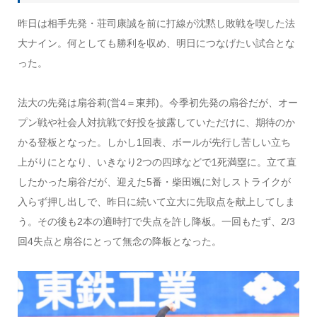
昨日は相手先発・荘司康誠を前に打線が沈黙し敗戦を喫した法
大ナイン。何としても勝利を収め、明日につなげたい試合とな
った。
法大の先発は扇谷莉(営4＝東邦)。今季初先発の扇谷だが、オー
プン戦や社会人対抗戦で好投を披露していただけに、期待のか
かる登板となった。しかし1回表、ボールが先行し苦しい立ち
上がりにとなり、いきなり2つの四球などで1死満塁に。立て直
したかった扇谷だが、迎えた5番・柴田颯に対しストライクが
入らず押し出しで、昨日に続いて立大に先取点を献上してしま
う。その後も2本の適時打で失点を許し降板。一回もたず、2/3
回4失点と扇谷にとって無念の降板となった。