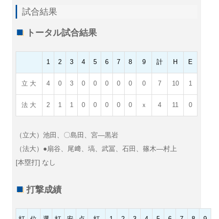
試合結果
トータル試合結果
1
2
3
4
5
6
7
8
9
計
H
E
立 大
4
0
3
0
0
0
0
0
0
7
10
1
法 大
2
1
1
0
0
0
0
0
ｘ
4
11
0
（立大）池田、〇島田、宮—黒岩
（法大）●扇谷、尾﨑、塙、武冨、石田、篠木—村上
[本塁打] なし
打撃成績