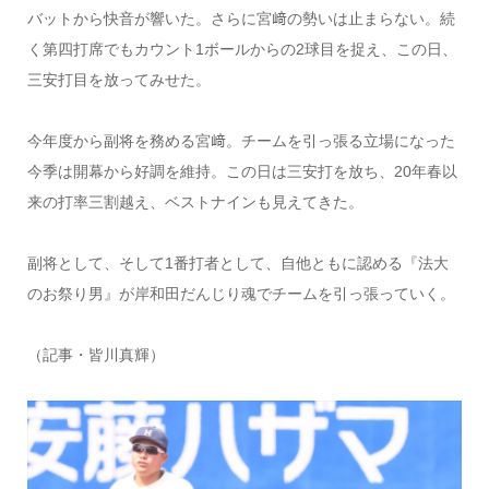
バットから快音が響いた。さらに
宮﨑の勢いは止まらない。続
く第四打席でもカウント
1
ボールからの
2
球目を捉え、
この日、
三安打目を放ってみせた。
今年度から副将を務める宮﨑。チームを引っ張る立場になった
今季は開幕から好調を維持。この日は三安打を放ち、20年春以
来の打率三割越え、ベストナインも見えてきた。
副将として、そして1番打者として、自他ともに認める『法大
のお祭り男』が岸和田だんじり魂でチームを引っ張っていく。
（記事・皆川真輝）