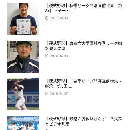
【硬式野球】秋季リーグ開幕直前特集 第
3回 ~チーム...
2017.09.08
【硬式野球】東京六大学野球春季リーグ戦
対慶大展望
2016.04.08
【硬式野球】「春季リーグ開幕直前特集～
継承」第5回 ...
2016.04.07
【硬式野球】最恐左腕攻略ならず ３失策
とビデオ判定...