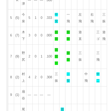
R
—
—
—
.000
津
今
中
一
左
右
三
5
(5)
5
1
0
.333
泉
安
飛
飛
飛
振
木
四
四
遊
三
遊
6
(7)
3
0
0
.000
下
球
球
直
ゴ
飛
四
野
四
三
三
7
(9)
2
0
1
.100
球
尻
球
振
飛
①
村
三
二
中
中
8
(2)
4
2
0
.308
上
振
安
飛
二
扇
9
(1)
—
—
—
—
谷
尾
遊