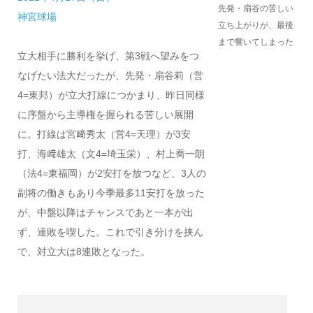
先発・扇谷の苦しい
神宮球場
立ち上がりが、最後
まで響いてしまった
立大相手に勝利を挙げ、第3戦へ望みをつ
なげたい法大だったが、先発・扇谷莉（営
4=東邦）が立大打線につかまり、昨日同様
に序盤から主導権を握られる苦しい展開
に。打線は宮﨑秀太（営4=天理）が3安
打、海﨑雄太（文4=埼玉栄）、村上喬一朗
（法4=東福岡）が2安打を放つなど、3人の
副将の働きもあり今季最多11安打を放った
が、中盤以降はチャンスであと一本が出
ず、連敗を喫した。これで引き分けを挟ん
で、対立大は8連敗となった。