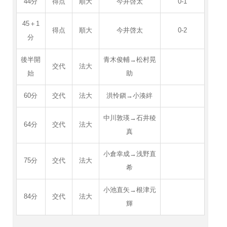
44分
得点
順大
今井啓太
0-1
45＋1
得点
順大
今井啓太
0-2
分
後半開
青木俊輔→松村晃
交代
法大
始
助
60分
交代
法大
洪怜鎭→小湊絆
中川敦瑛→石井稜
64分
交代
法大
真
小倉幸成→浅野直
75分
交代
法大
希
小池直矢→根津元
84分
交代
法大
輝