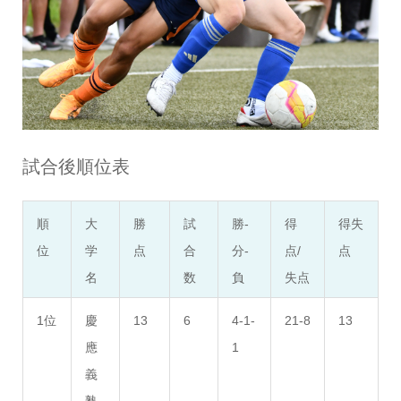
試合後順位表
順
大
勝
試
勝-
得
得失
位
学
点
合
分-
点/
点
名
数
負
失点
1位
慶
13
6
4-1-
21-8
13
應
1
義