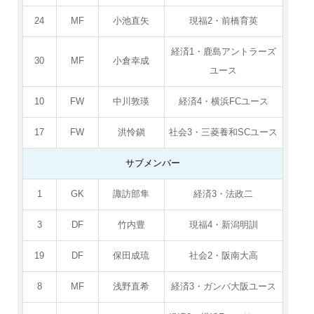
24
MF
小池直矢
現福2・前橋育英
経済1・鹿島アントラーズ
30
MF
小倉幸成
ユース
10
FW
中川敦瑛
経済4・横浜FCユース
17
FW
洪怜鎭
社会3・三菱養和SCユース
サブメンバー
1
GK
諏訪部隼
経済3・法政二
3
DF
竹内豊
現福4・新潟明訓
19
DF
保田成琉
社会2・阪南大高
8
MF
浅野直希
経済3・ガンバ大阪ユース