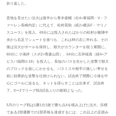
折り返した。
意地を見せたい法大は後半から青木俊輔（社4=東福岡・V・フ
ァーレン長崎内定）に代えて、松村晃助（経2=横浜F・マリノ
スユース）を投入。49分には投入されたばかりの松村が敵陣中
央から右足でシュートを放つも、これは枠の左に外れる。その
後は法大がボールを保持し、順大がカウンターを狙う展開に。
60分に 小湊絆（スポ2=青森山田）、64分に石井稜真（経4=ア
ビスパ福岡U-18）を投入し、長短のパスを生かした攻撃で順大
のブロックを崩しにかかるも、パスミスや相手の激しい寄せを
前に効果的な攻撃を仕掛けられない。試合終了間際に小湊を中
心にゴールに迫るも、ネットを揺らすことは出来ず、試合終
了。0ー2でリーグ戦3試合ぶりの敗戦となった。
5月のリーグ戦は1勝1分1敗で勝ち点4を積み上げた法大。目標
である2部優勝での1部昇格を達成するには、これ以上の足踏み