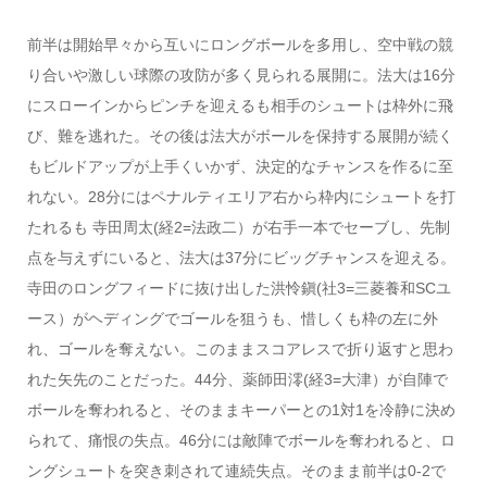
前半は開始早々から互いにロングボールを多用し、空中戦の競
り合いや激しい球際の攻防が多く見られる展開に。法大は16分
にスローインからピンチを迎えるも相手のシュートは枠外に飛
び、難を逃れた。その後は法大がボールを保持する展開が続く
もビルドアップが上手くいかず、決定的なチャンスを作るに至
れない。28分にはペナルティエリア右から枠内にシュートを打
たれるも 寺田周太(経2=法政二）が右手一本でセーブし、先制
点を与えずにいると、法大は37分にビッグチャンスを迎える。
寺田のロングフィードに抜け出した洪怜鎭(社3=三菱養和SCユ
ース）がヘディングでゴールを狙うも、惜しくも枠の左に外
れ、ゴールを奪えない。このままスコアレスで折り返すと思わ
れた矢先のことだった。44分、薬師田澪(経3=大津）が自陣で
ボールを奪われると、そのままキーパーとの1対1を冷静に決め
られて、痛恨の失点。46分には敵陣でボールを奪われると、ロ
ングシュートを突き刺されて連続失点。そのまま前半は0-2で