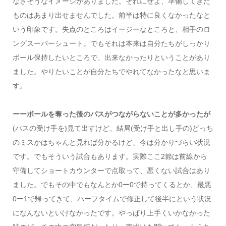
なさそうなイメージがありました。それにせよ、準備してきた
ものはあまり出せませんでした。前半は特に良くなかったなと
いう印象です。失点のところはイージーなところと、相手のロ
ングスーパーシュート。でもそれは本来は自分たちがしっかり
ボール保持したいところで、出来なかったりということがあり
ました。やりたいことが自分たちでやれてなかったなと思いま
す。
ーーボールを奪った後のパスがつながらないことが多かったが
(パスの受け手を)見て出すけど、結局(受け手と出し手の)どっち
のミスかはちゃんと見れば分かるけど、今は分かりづらい状況
です。でもそういう試合もあります。実際ここ2節は前線から
守備してショートカウンターで点取って、悪くない試合はあり
ました。でもその中でもなんとか0ー0で持ってくるとか、最悪
0ー1で帰ってきて、ハーフタイムで修正して後半にという状況
になんないといけなかったです。やっぱり上手くいかなかった