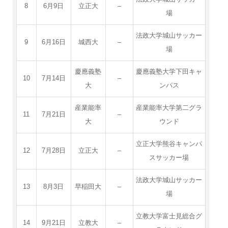
8
6月9日
立正大
–
場
法政大学城山サッカー
9
6月16日
城西大
–
場
慶應義塾
慶應義塾大学下田キャ
10
7月14日
–
大
ンパス
産業能率
産業能率大学第二グラ
11
7月21日
–
大
ウンド
立正大学熊谷キャンパ
12
7月28日
立正大
–
スサッカー場
法政大学城山サッカー
13
8月3日
早稲田大
–
場
立教大学富士見総合グ
14
9月21日
立教大
–