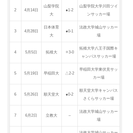
山梨学院
山梨学院大学川田ツイ
2
4月14日
●1-2
大
ンサッカー場
日本体育
法政大学城山サッカー
3
4月28日
●0-1
大
場
拓殖大学八王子国際キ
4
5月5日
拓殖大
⚪︎3-0
ャンパスサッカー場
早稲田大学東伏見サッ
5
5月19日
早稲田大
△2-2
カー場
順天堂大学キャンパス
6
5月26日
順天堂大
●0-2
さくらサッカー場
法政大学城山サッカー
7
6月2日
立教大
–
場
法政大学城山サッカー