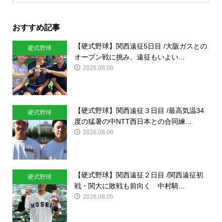
おすすめ記事
【硬式野球】関西遠征5日目 /大阪ガスとの
硬式野球
オープン戦に挑み、遠征もいよい...
2026.08.08
【硬式野球】関西遠征３日目 /最高気温34
硬式野球
度の猛暑の中NTT西日本との合同練...
2026.08.06
【硬式野球】関西遠征２日目 /関西遠征初
硬式野球
戦・関大に敗戦も前向く 中村騎...
2026.08.05