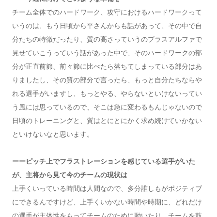
チーム全体でのハードワーク、攻守におけるハードワークって
いうのは、もう日頃から平さんからも話があって、その中で自
分たちの特徴だったり、質の高さっていうのプラスアルファで
見せていこうっていう話があった中で、そのハードワークの部
分が正直前節、前々節に比べたら落ちてしまっている部分はあ
りましたし、その質の部分で言ったら、もっと自分たちならや
れる選手がいますし、もっとやる、やらないといけないってい
う風には思っているので、そこは急に変わるもんじゃないので
日頃のトレーニングと、質はとにとにかく求め続けていかない
といけないなと思います。
ーーピッチ上でフラストレーションを感じている選手がいた
が、主将から見て今のチームの現状は
上手くいっている時間は人間なので、多分誰しもがポジティブ
にできるんですけど、上手くいかない時間や時期に、どれだけ
の選手が主体性をもってチームのために動いたり、チームを鼓