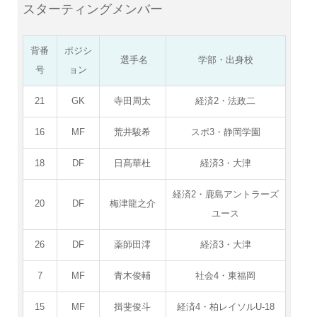
スターティングメンバー
背番
ポジシ
選手名
学部・出身校
号
ョン
21
GK
寺田周太
経済2・法政二
16
MF
荒井駿希
スポ3・静岡学園
18
DF
日髙華杜
経済3・大津
経済2・鹿島アントラーズ
20
DF
梅津龍之介
ユース
26
DF
薬師田澪
経済3・大津
7
MF
青木俊輔
社会4・東福岡
15
MF
揖斐俊斗
経済4・柏レイソルU-18