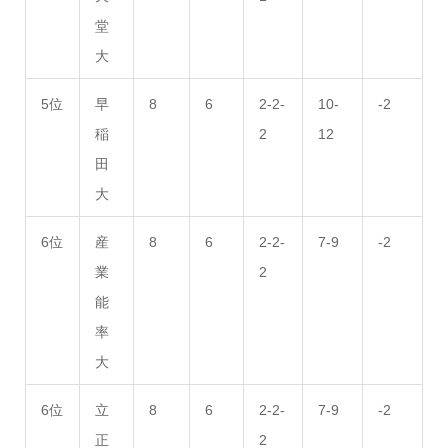
堂
大
5位
早
8
6
2-2-
10-
-2
稲
2
12
田
大
6位
産
8
6
2-2-
7-9
-2
業
2
能
率
大
6位
立
8
6
2-2-
7-9
-2
正
2