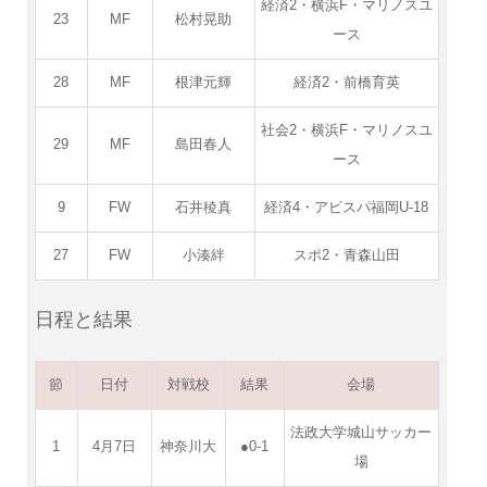
経済2・横浜F・マリノスユ
23
MF
松村晃助
ース
28
MF
根津元輝
経済2・前橋育英
社会2・横浜F・マリノスユ
29
MF
島田春人
ース
9
FW
石井稜真
経済4・アビスパ福岡U-18
27
FW
小湊絆
スポ2・青森山田
日程と結果
節
日付
対戦校
結果
会場
法政大学城山サッカー
1
4月7日
神奈川大
●0-1
場