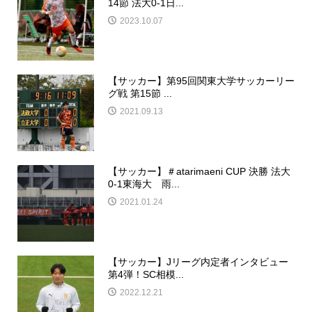
14節 法大0-1日...
2023.10.07
【サッカー】第95回関東大学サッカーリー
グ戦 第15節 ...
2021.09.13
【サッカー】＃atarimaeni CUP 決勝 法大
0-1東海大 雨...
2021.01.24
【サッカー】Jリーグ内定者インタビュー
第4弾！SC相模...
2022.12.21