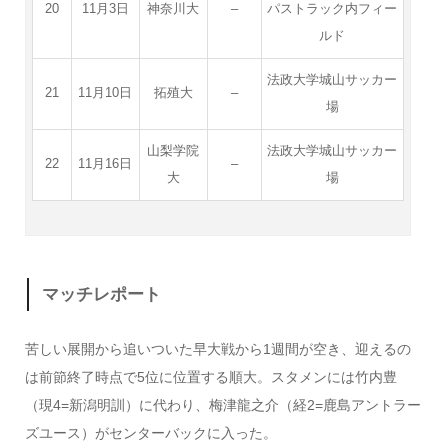
20
11月3日
神奈川大
–
パストラック内フィー
ルド
法政大学城山サッカー
21
11月10日
拓殖大
–
場
山梨学院
法政大学城山サッカー
22
11月16日
–
大
場
マッチレポート
苦しい展開から追いついた早大戦から1週間が空き、迎えるの
は前節終了時点で5位に位置する順大。スタメンには竹内豊
（現4=新潟明訓）に代わり、梅津龍之介（経2=鹿島アントラー
ズユース）がセンターバックに入った。