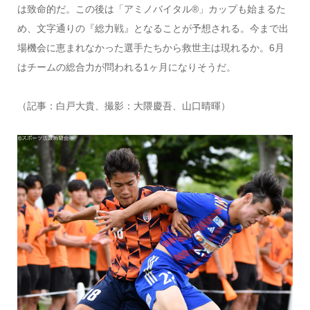
は致命的だ。この後は「アミノバイタル®」カップも始まるた
め、文字通りの『総力戦』となることが予想される。今まで出
場機会に恵まれなかった選手たちから救世主は現れるか。6月
はチームの総合力が問われる1ヶ月になりそうだ。
（記事：白戸大貴、撮影：大隈慶吾、山口晴暉）