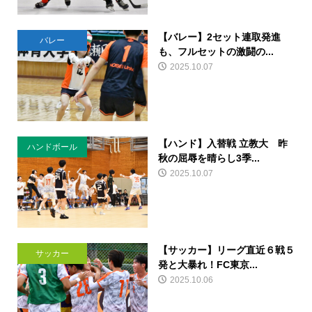
【バレー】2セット連取発進
バレー
も、フルセットの激闘の...
2025.10.07
【ハンド】入替戦 立教大 昨
ハンドボール
秋の屈辱を晴らし3季...
2025.10.07
【サッカー】リーグ直近６戦５
サッカー
発と大暴れ！FC東京...
2025.10.06