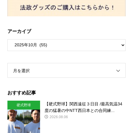
アーカイブ
月を選択
おすすめ記事
【硬式野球】関西遠征３日目 /最高気温34
硬式野球
度の猛暑の中NTT西日本との合同練...
2026.08.06