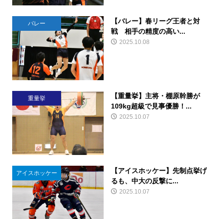
【バレー】春リーグ王者と対
バレー
戦 相手の精度の高い...
2025.10.08
【重量挙】主将・棚原幹勝が
重量挙
109kg超級で見事優勝！...
2025.10.07
【アイスホッケー】先制点挙げ
アイスホッケー
るも、中大の反撃に...
2025.10.07