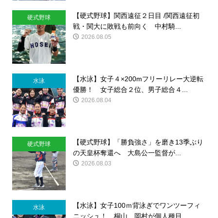
【硬式野球】関西遠征２日目 /関西遠征初
硬式野球
戦・関大に敗戦も前向く 中村騎...
2026.08.05
【水泳】女子４×200mフリーリレー大逆転
水泳
優勝！ 女子総合２位、男子総合４...
2026.08.04
【硬式野球】「勝負強さ」を磨き13季ぶり
硬式野球
の天皇杯奪還へ 大島公一監督が...
2026.08.03
【水泳】女子100ｍ背泳ぎでワンツーフィ
水泳
ニッシュ！ 桐山、岡村が個人種目...