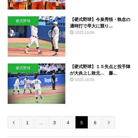
【硬式野球】今泉秀悟・執念の
硬式野球
適時打で早大に競り...
2025.10.06
【硬式野球】１５失点と投手陣
硬式野球
が大炎上し敗北… 藤...
2025.10.05
1
…
3
4
5
6

