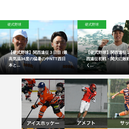
硬式野球
硬式野球
【硬式野球】関西遠征３日目 /最
【硬式野球】関西遠征２
高気温34度の猛暑の中NTT西日
西遠征初戦・関大に敗
本と...
く...