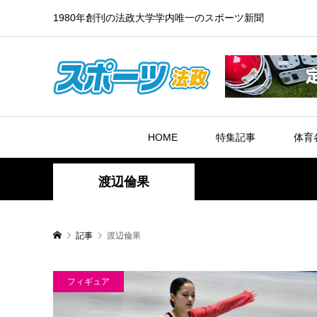
1980年創刊の法政大学学内唯一のスポーツ新聞
HOME
特集記事
体育
渡辺倫果
記事
渡辺倫果
フィギュア