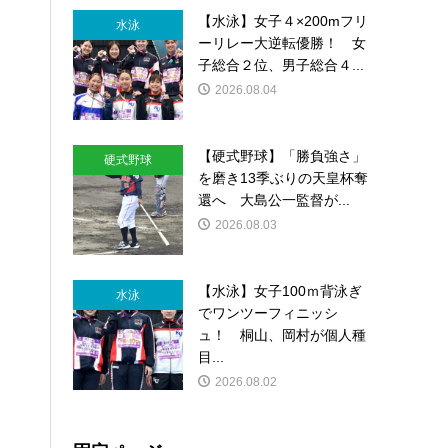
【水泳】女子４×200mフリ
水泳
ーリレー大逆転優勝！ 女
子総合２位、男子総合４...
2026.08.04
【硬式野球】「勝負強さ」
硬式野球
を磨き13季ぶりの天皇杯奪
還へ 大島公一監督が...
2026.08.03
【水泳】女子100ｍ背泳ぎ
水泳
でワンツーフィニッシ
ュ！ 桐山、岡村が個人種
目...
2026.08.02