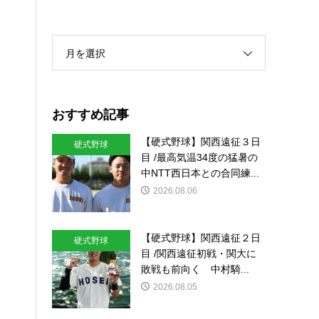
月を選択
おすすめ記事
【硬式野球】関西遠征３日
硬式野球
目 /最高気温34度の猛暑の
中NTT西日本との合同練...
2026.08.06
【硬式野球】関西遠征２日
硬式野球
目 /関西遠征初戦・関大に
敗戦も前向く 中村騎...
2026.08.05