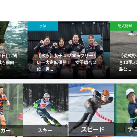
水泳
硬式野球
日目 /関
【水泳】女子４×200mフリーリ
【硬式野
戦も前向
レー大逆転優勝！ 女子総合２
き13季
位、男...
島公...