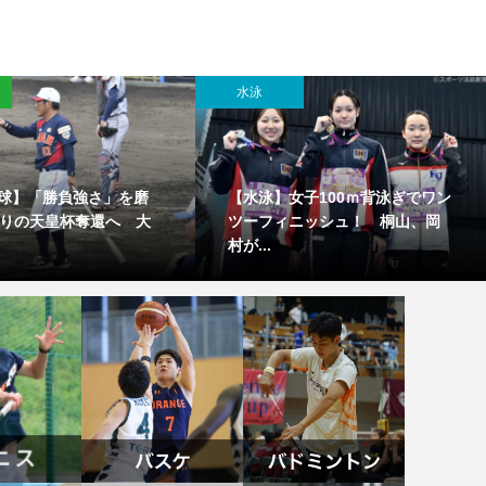
水泳
球】「勝負強さ」を磨
【水泳】女子100ｍ背泳ぎでワン
ぶりの天皇杯奪還へ 大
ツーフィニッシュ！ 桐山、岡
村が...