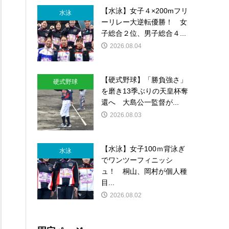
【水泳】女子４×200mフリ
水泳
ーリレー大逆転優勝！ 女
子総合２位、男子総合４...
2026.08.04
【硬式野球】「勝負強さ」
硬式野球
を磨き13季ぶりの天皇杯奪
還へ 大島公一監督が...
2026.08.03
【水泳】女子100ｍ背泳ぎ
水泳
でワンツーフィニッシ
ュ！ 桐山、岡村が個人種
目...
2026.08.02