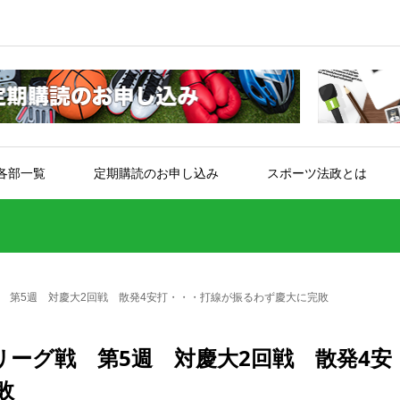
各部一覧
定期購読のお申し込み
スポーツ法政とは
 第5週 対慶大2回戦 散発4安打・・・打線が振るわず慶大に完敗
ーグ戦 第5週 対慶大2回戦 散発4安
敗