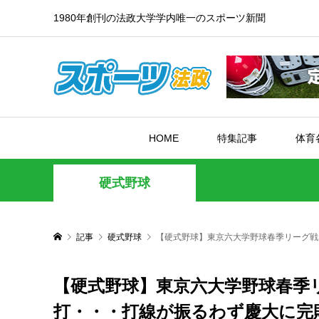
1980年創刊の法政大学学内唯一のスポーツ新聞
HOME
特集記事
体育
硬式野球
記事
硬式野球
【硬式野球】東京六大学野球春季リーグ戦
【硬式野球】東京六大学野球春季リ
打・・・打線が振るわず慶大に完