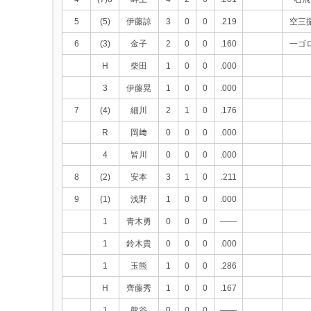
5
(5)
伊藤諒
3
0
0
.219
空三
6
(3)
金子
2
0
0
.160
一ゴ
H
柴田
1
0
0
.000
3
伊藤晃
1
0
0
.000
7
(4)
細川
2
1
0
.176
R
岡﨑
0
0
0
.000
4
皆川
0
0
0
.000
8
(2)
安本
3
1
0
.211
9
(1)
浅野
1
0
0
.000
1
青木勇
0
0
0
――
1
鈴木貴
0
0
0
.000
1
玉熊
1
0
0
.286
H
齊藤秀
1
0
0
.167
1
熊谷
0
0
0
――