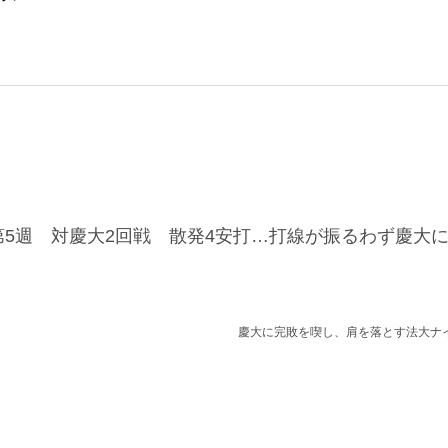
5週 対慶大2回戦 散発4安打…打線が振るわず慶大
慶大に完敗を喫し、肩を落とす法大ナ