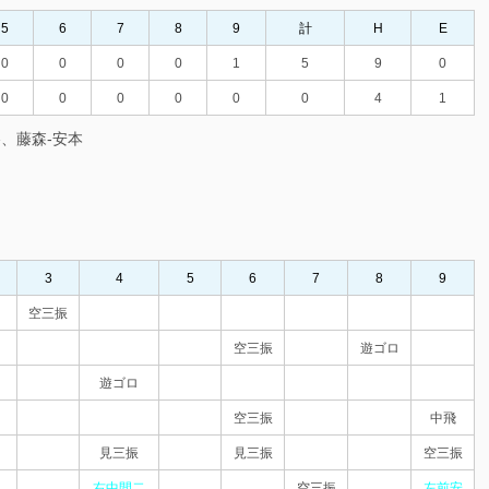
5
6
7
8
9
計
H
E
0
0
0
0
1
5
9
0
0
0
0
0
0
0
4
1
、藤森‐安本
3
4
5
6
7
8
9
空三振
空三振
遊ゴロ
遊ゴロ
空三振
中飛
見三振
見三振
空三振
右中間二
空三振
左前安