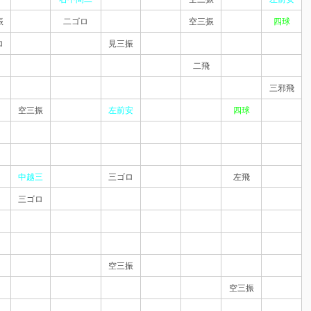
振
二ゴロ
空三振
四球
ロ
見三振
二飛
三邪飛
空三振
左前安
四球
中越三
三ゴロ
左飛
三ゴロ
空三振
空三振