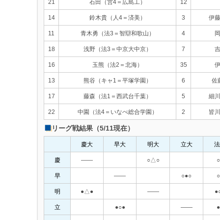
21
石田（営4＝広島工）
12
14
鈴木貴（人4＝済美）
3
伊
11
青木勇（法3＝智辯和歌山）
4
18
浅野（法3＝中京大中京）
7
16
玉熊（法2＝北海）
35
13
熊谷（キャ1＝平塚学園）
6
佐
17
藤森（法1＝西武台千葉）
5
細
22
中園（法4＝いなべ総合学園）
2
皆
リーグ戦結果（5/11現在）
慶大
早大
明大
立大
法
慶
――
○△○
○
早
――
○●○
○
明
●△●
――
●
立
●○●
――
●