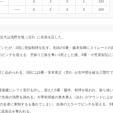
―
9
3
6
1
.333
――
8
0
8
0
.000
法大は浅野文哉（法3）に先発を託した。
いたが、2回に突如制球を乱す。先頭の5番・藤本知輝にストレートの
のピンチを迎える。空振り三振を奪い1死とした後、8番・小笠原知弘に
じ込められる。3回には8番・安本英正（営4）が左中間を破る三塁打
尾俊建にレフト安打を許し、迎えた5番・藤本。初球を狙われ、振り抜
で先発の浅野を諦める。今季初登板の青木勇人（法3）がマウンドに上
の走者に牽制するも逸れてしまい、自身のエラーでピンチを迎える。9
に追加点を奪われる。