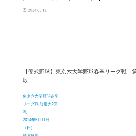
2014.05.11
【硬式野球】東京六大学野球春季リーグ戦 第
敗
東京六大学野球春季
リーグ戦 対慶大2回
戦
2014年5月11日
（日）
神宮球場