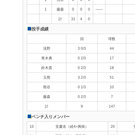
1
藤森
0
0
0
――
計
31
4
0
投手成績
回
球数
浅野
3 0/3
44
青木勇
0 2/3
17
鈴木貴
0 2/3
18
玉熊
3 2/3
51
熊谷
0 1/3
10
藤森
0 2/3
7
計
9
147
ベンチ入りメンバー
10
安慶名（経4=興南）
20