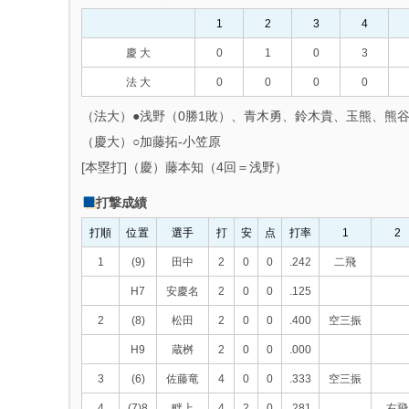
1
2
3
4
慶 大
0
1
0
3
法 大
0
0
0
0
（法大）●浅野（0勝1敗）、青木勇、鈴木貴、玉熊、熊谷
（慶大）○加藤拓‐小笠原
[本塁打]（慶）藤本知（4回＝浅野）
打撃成績
打順
位置
選手
打
安
点
打率
1
2
1
(9)
田中
2
0
0
.242
二飛
H7
安慶名
2
0
0
.125
2
(8)
松田
2
0
0
.400
空三振
H9
蔵桝
2
0
0
.000
3
(6)
佐藤竜
4
0
0
.333
空三振
4
(7)8
畔上
4
2
0
.281
右飛