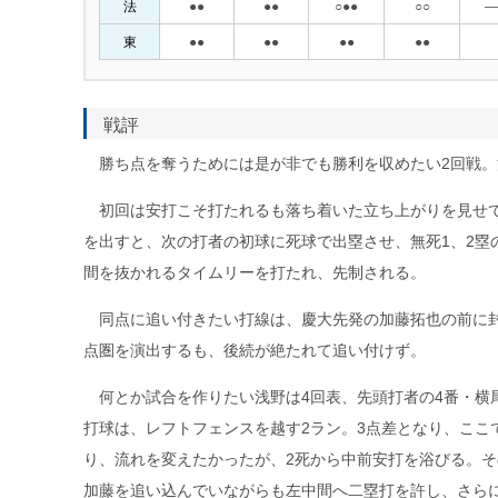
法
●●
●●
○●●
○○
―
東
●●
●●
●●
●●
戦評
勝ち点を奪うためには是が非でも勝利を収めたい2回戦。
初回は安打こそ打たれるも落ち着いた立ち上がりを見せて
を出すと、次の打者の初球に死球で出塁させ、無死1、2塁
間を抜かれるタイムリーを打たれ、先制される。
同点に追い付きたい打線は、慶大先発の加藤拓也の前に封
点圏を演出するも、後続が絶たれて追い付けず。
何とか試合を作りたい浅野は4回表、先頭打者の4番・横
打球は、レフトフェンスを越す2ラン。3点差となり、ここ
り、流れを変えたかったが、2死から中前安打を浴びる。そ
加藤を追い込んでいながらも左中間へ二塁打を許し、さら