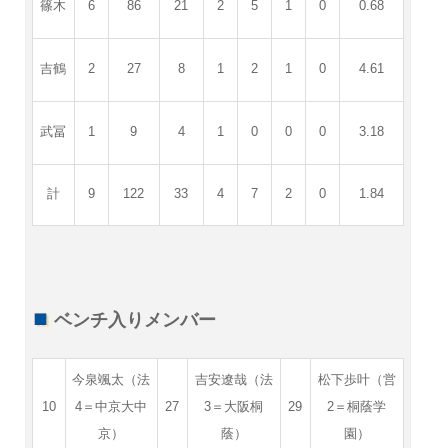
篠木
6
86
21
2
5
1
0
0.68
吉鶴
2
27
8
1
2
1
0
4.61
武冨
1
9
4
1
0
0
0
3.18
計
9
122
33
4
7
2
0
1.84
ベンチ入りメンバー
今泉颯太（法
吉安遼哉（法
松下歩叶（営
10
4＝中京大中
27
3＝大阪桐
29
2＝桐蔭学
京）
蔭）
園）