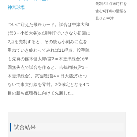
先制の2点適時打を
神宮球場
含む4打点の活躍を
見せた中津
ついに迎えた最終カード。試合は中津大和
(営3＝小松大谷)の適時打でいきなり初回に
2点を先制すると、その後も小刻みに点を
重ねていき終わってみれば11得点。投手陣
も先発の篠木健太郎(営3＝木更津総合)が6
回無失点で試合を作ると、吉鶴翔瑛(営3＝
木更津総合)、武冨陸(営4＝日大藤沢)とつ
ないで東大打線を零封。2位確定となる4つ
目の勝ち点獲得に向けて先勝した。
試合結果