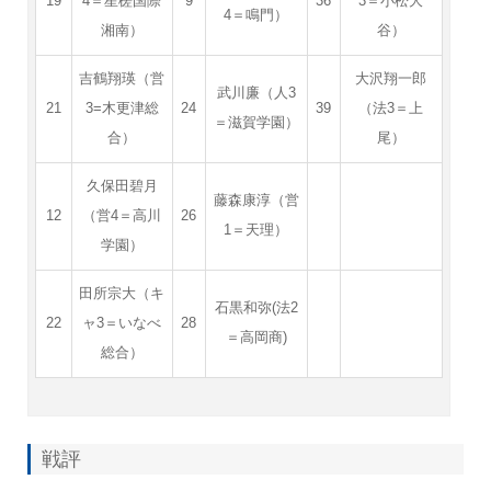
19
4＝星槎国際
9
36
3＝小松大
4＝鳴門）
湘南）
谷）
吉鶴翔瑛（営
大沢翔一郎
武川廉（人3
21
3=木更津総
24
39
（法3＝上
＝滋賀学園）
合）
尾）
久保田碧月
藤森康淳（営
12
（営4＝高川
26
1＝天理）
学園）
田所宗大（キ
石黒和弥(法2
22
ャ3＝いなべ
28
＝高岡商)
総合）
戦評