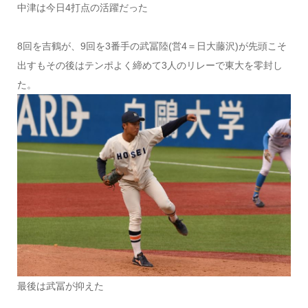
中津は今日4打点の活躍だった
8回を吉鶴が、9回を3番手の武冨陸(営4＝日大藤沢)が先頭こそ
出すもその後はテンポよく締めて3人のリレーで東大を零封し
た。
最後は武冨が抑えた