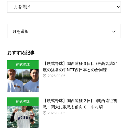
月を選択
おすすめ記事
【硬式野球】関西遠征３日目 /最高気温34
硬式野球
度の猛暑の中NTT西日本との合同練...
2026.08.06
【硬式野球】関西遠征２日目 /関西遠征初
硬式野球
戦・関大に敗戦も前向く 中村騎...
2026.08.05