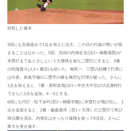
好投した篠木
3回にも失策絡みで1点を加えた法大。この日の打線の勢いが留
まることはなかった。5回、先頭の内海壮太(法3＝御殿場西)が
本塁打まであと少しという大飛球を放ち二塁打にすると、4番
の内海貴斗(人4＝横浜)も続いた。無死一、三塁の好機で打席に
は今泉。前進守備の二塁手の横を痛烈な打球が破った。さらに
1点を加えると、7番・西村友哉(法3＝中京大中京)の2点適時打
でさらに2点を追加。6－0とする。
6回にも代打・松下歩叶(営2＝桐蔭学園)に本塁打が飛び出し、1
点を追加すると、2番・藤森康淳（営1＝天理）の三塁打で再び
得点圏を演出。内海壮はきっちり犠飛を放って8点目。さらに
東大を突き放す。