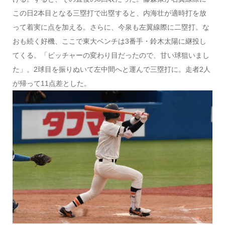
この日2本目となる三塁打で出塁すると、内海壮が適時打を放
って着実に点を加える。さらに、今泉も左翼線際に二塁打。な
おも続く好機、ここで東大ベンチは3番手・鈴木太陽に継投し
てくる。「ピッチャーの変わり目だったので、甘い球狙いまし
た」。2球目を振りぬいて左中間へと運んで三塁打に。走者2人
が帰って11点差とした。