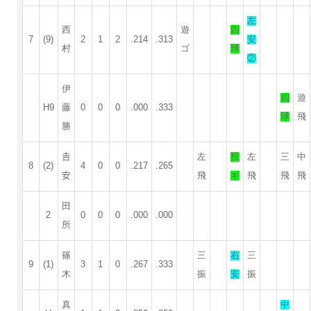
左
西
遊
四
7
(9)
2
1
2
.214
.313
安
村
ゴ
球
②
伊
四
遊
H9
藤
0
0
0
.000
.333
球
飛
勝
𠮷
左
投
左
三
中
8
(2)
4
0
0
.217
.265
安
飛
ギ
飛
飛
飛
田
2
0
0
0
.000
.000
所
篠
三
右
三
9
(1)
3
1
0
.267
.333
木
振
安
振
真
中