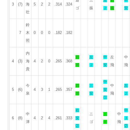
遊
三
左
右
中
3
(7)
海
5
2
2
.314
.324
ゴ
振
２
犠
安
壮
鈴
7
木
0
0
0
.182
.182
照
内
四
左
中
左
中
4
(3)
海
4
2
0
.265
.368
球
２
安
飛
飛
貴
中
今
四
三
中
左
5
(6)
4
3
1
.265
.357
安
泉
球
安
飛
２
①
右
中
中
ニ
三
中
6
(8)
4
2
4
.261
.333
安
３
津
ゴ
ギ
飛
②
②