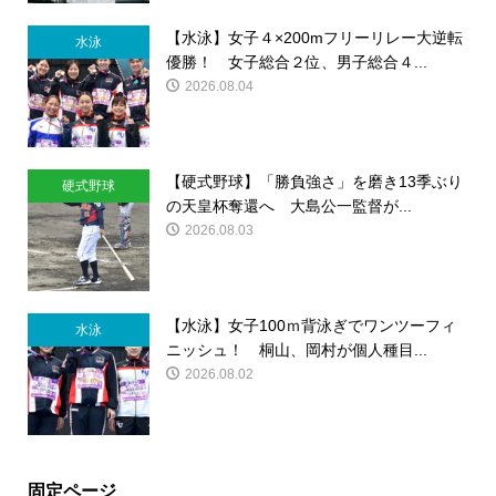
【水泳】女子４×200mフリーリレー大逆転
水泳
優勝！ 女子総合２位、男子総合４...
2026.08.04
【硬式野球】「勝負強さ」を磨き13季ぶり
硬式野球
の天皇杯奪還へ 大島公一監督が...
2026.08.03
【水泳】女子100ｍ背泳ぎでワンツーフィ
水泳
ニッシュ！ 桐山、岡村が個人種目...
2026.08.02
固定ページ