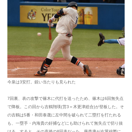
今泉は3安打。鋭い当たりも見られた
7回裏、表の攻撃で篠木に代打を送ったため、篠木は6回無失点
で降板。この回から吉鶴翔瑛(営3＝木更津総合)が登板した。そ
の吉鶴は5番・和田泰晟に左中間を破られて二塁打を打たれる
も、一塁手・内海貴の好捕などにも助けられて無失点で切り抜
ける。すると、その直後の8回表だった。藤森康が右翼線際に