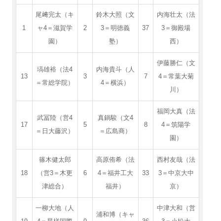
尾﨑完太（キ
鈴木大照（文
内海壮太（法
1
ャ4＝滋賀学
2
3＝明徳義
37
3＝御殿場
園）
塾）
西）
伊藤勝仁（文
塙雄裕（法4
内海貴斗（人
13
3
7
4＝常葉大菊
＝常総学院）
4＝横浜）
川）
福岡大真（法
武冨陸（営4
真鍋駿（文4
17
5
8
4＝筑陽学
＝日大藤沢）
＝広島商）
園）
篠木健太郎
高原侑希（法
西村友哉（法
18
（営3＝木更
6
4＝福井工大
33
3＝中京大中
津総合）
福井）
京）
一柳大地（人
中津大和（営
浦和博（キャ