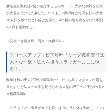
勝ち点を取れば2位が確定するこのカード。大事な初戦を法大
が大差を付けて先勝した。中でも、3回以降は毎回安打の大量
18安打を放つなど打線は好調だ。4つ目の勝ち点をかけて明日
の1戦も躍動する。
（記事：皆川真輝、写真：大嶽佑斗）
クローズアップ：松下歩叶『リーグ戦初安打は
大きな一撃！法大を担うスラッガーここに現
る！』
昨年は秋の東大2回戦で同学年の中でいち早くスタメン出場を
果たすなど法大の未来を期待される大型内野手の松下歩叶(営2
＝桐蔭学園)。
この日も「いつ出番が来ても良いように常に体を動かし、いつ