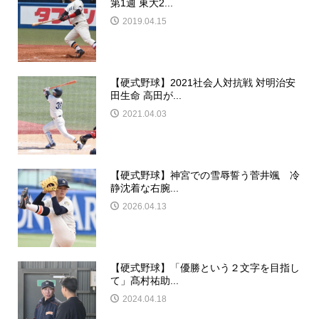
第1週 東大2...
2019.04.15
【硬式野球】2021社会人対抗戦 対明治安
田生命 高田が...
2021.04.03
【硬式野球】神宮での雪辱誓う菅井颯 冷
静沈着な右腕...
2026.04.13
【硬式野球】「優勝という２文字を目指し
て」髙村祐助...
2024.04.18