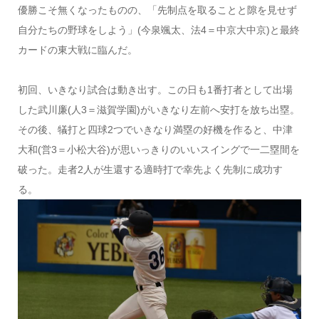
優勝こそ無くなったものの、「先制点を取ることと隙を見せず
自分たちの野球をしよう」(今泉颯太、法4＝中京大中京)と最終
カードの東大戦に臨んだ。
初回、いきなり試合は動き出す。この日も1番打者として出場
した武川廉(人3＝滋賀学園)がいきなり左前へ安打を放ち出塁。
その後、犠打と四球2つでいきなり満塁の好機を作ると、中津
大和(営3＝小松大谷)が思いっきりのいいスイングで一二塁間を
破った。走者2人が生還する適時打で幸先よく先制に成功す
る。