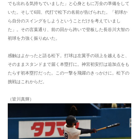
でも出れる気持ちでいました」と心身ともに万全の準備をして
いた。そして6回、代打で松下の名前が告げられた。「初球か
ら自分のスイングをしようということだけを考えていまし
た」。その言葉通り、前の回から跨いで登板した長谷川大智の
初球を力強く振りぬいた。
感触はよかったと語る松下。打球は左翼手の頭上を越えると、
そのままスタンドまで届く本塁打に。神宮初安打は追加点をも
たらす初本塁打だった。この一撃を飛躍のきっかけに。松下の
挑戦はこれからだ。
（皆川真輝）