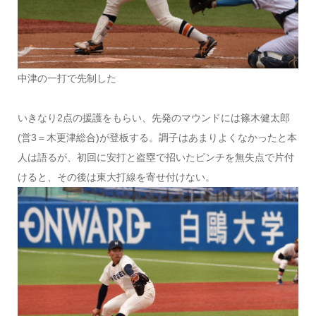
中津の一打で先制した
いきなり2点の援護をもらい、先発のマウンドには篠木健太郎
(営3＝木更津総合)が登板する。調子はあまりよくなかったと本
人は語るが、初回に安打と盗塁で招いたピンチを無失点で片付
けると、その後は東大打線を寄せ付けない。