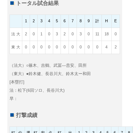
トータル試合結果
1
2
3
4
5
6
7
8
9
計
H
E
法 大
2
0
1
0
3
2
0
3
0
11
18
0
東 大
0
0
0
0
0
0
0
0
0
0
4
2
（法大）○篠木、吉鶴、武冨—𠮷安、田所
（東大）●鈴木健、長谷川大、鈴木太ー和田
[本塁打]
法：松下(6回ソロ、長谷川大)
早：
打撃成績