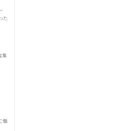
し
った
は集
。
ご飯