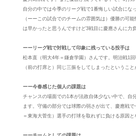
自分の中では今季のリーグ戦で1番悔しい試合にな
（ーーこの試合でのチームの雰囲気は）優勝の可能
は早かったと思うんですけど3戦目に慶應さんに力
ーーリーグ戦で対戦して印象に残っている投手は
松本直（明大4年＝鎌倉学園）さんです。明治戦1回
（前の打席と）同じ三振をしてしまったということ
ーー今春感じた個人の課題は
チャンスの場面での1本が法政自体少ない中で、自
ます。守備の部分では球際の弱さが出て、慶應戦で一
＝東海大菅生）選手の打球を取れずに負ける原因と
ーーチームとしての課題は