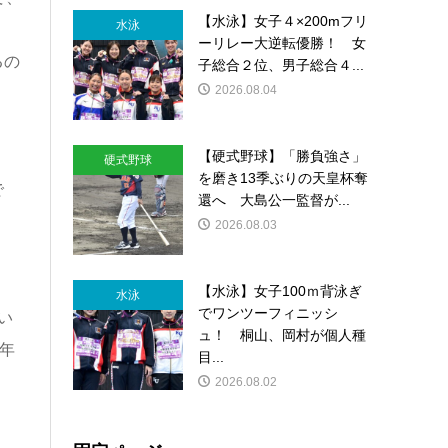
【水泳】女子４×200mフリ
水泳
ーリレー大逆転優勝！ 女
るの
子総合２位、男子総合４...
2026.08.04
【硬式野球】「勝負強さ」
硬式野球
を磨き13季ぶりの天皇杯奪
で
還へ 大島公一監督が...
2026.08.03
【水泳】女子100ｍ背泳ぎ
水泳
でワンツーフィニッシ
い
ュ！ 桐山、岡村が個人種
年
目...
2026.08.02