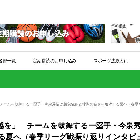
各部一覧
定期購読のお申し込み
スポーツ法政とは
チームを鼓舞する一塁手・今泉秀悟は勝負強さと球際の強さを追求する夏へ（春季
感を」 チームを鼓舞する一塁手・今泉
る夏へ（春季リーグ戦振り返りインタビ