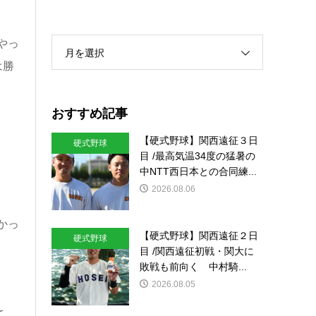
やっ
月を選択
は勝
おすすめ記事
【硬式野球】関西遠征３日
硬式野球
目 /最高気温34度の猛暑の
中NTT西日本との合同練...
2026.08.06
かっ
【硬式野球】関西遠征２日
硬式野球
目 /関西遠征初戦・関大に
敗戦も前向く 中村騎...
2026.08.05
て、