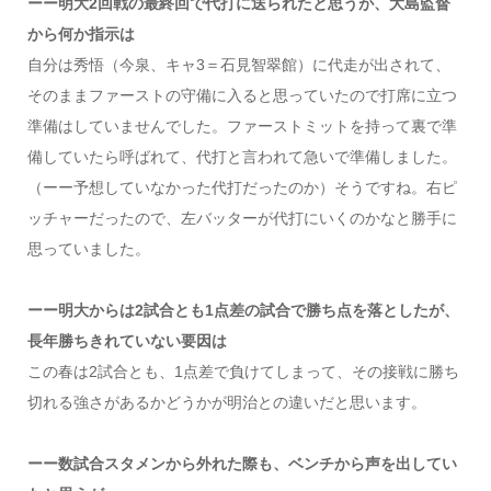
ーー明大2回戦の最終回で代打に送られたと思うが、大島監督
から何か指示は
自分は秀悟（今泉、キャ3＝石見智翠館）に代走が出されて、
そのままファーストの守備に入ると思っていたので打席に立つ
準備はしていませんでした。ファーストミットを持って裏で準
備していたら呼ばれて、代打と言われて急いで準備しました。
（ーー予想していなかった代打だったのか）そうですね。右ピ
ッチャーだったので、左バッターが代打にいくのかなと勝手に
思っていました。
ーー明大からは2試合とも1点差の試合で勝ち点を落としたが、
長年勝ちきれていない要因は
この春は2試合とも、1点差で負けてしまって、その接戦に勝ち
切れる強さがあるかどうかが明治との違いだと思います。
ーー数試合スタメンから外れた際も、ベンチから声を出してい