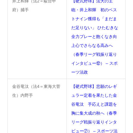
井上和輝（法2＝駿台甲
【硬式野球】法大の主
府）捕手
砲・井上和輝 初のベス
トナイン獲得も「まだま
だ足りない」 ひたむきな
全力プレーと飽くなき向
上心でさらなる高みへ
（春季リーグ戦振り返り
インタビュー⑫） – スポ
ーツ法政
金谷竜汰（法4＝東海大菅
【硬式野球】悲願のレギ
生）内野手
ュラー定着を果たした金
谷竜汰 手応えと課題を
胸に集大成の秋へ（春季
リーグ戦振り返りインタ
ビュー⑦） – スポーツ法