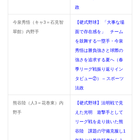
政
今泉秀悟（キャ3＝石見智
【硬式野球】 「大事な場
翠館）内野手
面で存在感を」 チーム
を鼓舞する一塁手・今泉
秀悟は勝負強さと球際の
強さを追求する夏へ（春
季リーグ戦振り返りイン
タビュー②） – スポーツ
法政
熊谷陸（人3＝花巻東）内
【硬式野球】法明戦で見
野手
えた光明 遊撃手として
リーグ戦を走り抜いた熊
谷陸 課題の守備克服し1