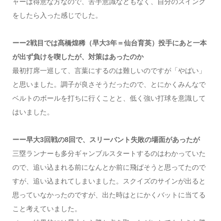
ャーは得意な方なので、苦手意識などもなく、自分のスイング
をしたら入った感じでした。
ーー2戦目では髙橋煌稀（早大3年＝仙台育英）投手にあと一本
が出ず負けを喫したが、対策はあったのか
最初打席一巡して、言葉にするのは難しいのですが「やばい」
と思いました。調子が良さそうだったので、とにかくみんなで
ベルトのボールを打ちに行くことと、低く強い打球を意識して
はいました。
ーー早大3回戦の8回で、スリーバント失敗の場面があったが
三塁ランナーも多分ギャンブルスタートするのはわかっていた
ので、追い込まれる前になんとか前に飛ばそうと思ってたので
すが、追い込まれてしまいました。スクイズのサインが出ると
思っていなかったのですが、出た時はとにかくバットに当てる
こと考えていました。