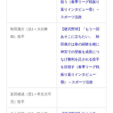
狙う（春季リーグ戦振り
返りインタビュー⑧） –
スポーツ法政
秋田康介（法1＝大分舞
【硬式野球】「もう一回
鶴）投手
あそこに立ちたい」 秋
田康介は春の経験を糧に
神宮での登板を成長につ
なげ勝利を託される投手
を目指す（春季リーグ戦
振り返りインタビュー
⑩） – スポーツ法政
富田櫂成（営1＝帝京大可
児）投手