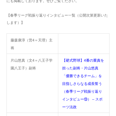
にも掲載しております。ぜひご覧ください。
【春季リーグ戦振り返りインタビュー一覧（公開次第更新いた
します）】
藤森康淳（営4＝天理）主
将
片山悠真（文4＝八王子学
【硬式野球】4番の重責を
園八王子）副将
担った副将・片山悠真
「優勝できるチーム」を
目指しさらなる成長誓う
（春季リーグ戦振り返り
インタビュー⑬） – スポ
ーツ法政