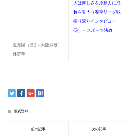
大は悔しさを原動力に成
長を誓う（春季リーグ戦
振り返りインタビュー
⑤） – スポーツ法政
境亮陽（営2＝大阪桐蔭）
外野手
硬式野球