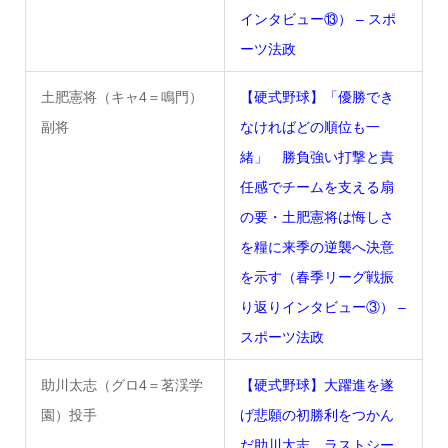
インタビュー⑬） – スポ
ーツ法政
土肥憲将（キャ4＝鳴門）
【硬式野球】「優勝でき
副将
なければどの順位も一
緒」 勝負強い打撃と責
任感でチームを支える扇
の要・土肥憲将は悔しさ
を糧に来季の逆襲へ決意
を示す（春季リーグ戦振
り返りインタビュー③） –
スポーツ法政
助川太志（グロ4＝茗渓学
【硬式野球】大躍進を遂
園）投手
げ悲願の初勝利をつかん
だ助川太志 ラストシー