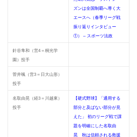
ズンは全国制覇へ導く大
エースへ（春季リーグ戦
振り返りインタビュー
①） – スポーツ法政
針谷隼和（営4＝桐光学
園）投手
菅井颯（営3＝日大山形）
投手
名取由晃（経3＝川越東）
【硬式野球】「通用する
投手
部分と及ばない部分が見
えた」 初のリーグ戦で課
題を明確にした名取由
晃 秋は信頼される救援