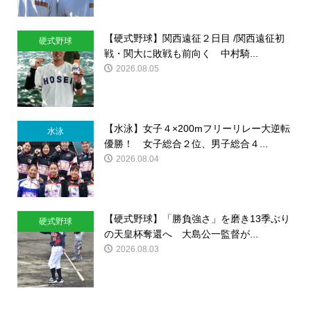
【硬式野球】関西遠征２日目 /関西遠征初
硬式野球
戦・関大に敗戦も前向く 中村騎...
2026.08.05
【水泳】女子４×200mフリーリレー大逆転
水泳
優勝！ 女子総合２位、男子総合４...
2026.08.04
【硬式野球】「勝負強さ」を磨き13季ぶり
硬式野球
の天皇杯奪還へ 大島公一監督が...
2026.08.03