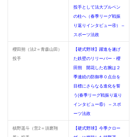
投手として法大ブルペン
の柱へ（春季リーグ戦振
り返りインタビュー④） –
スポーツ法政
櫻田朔（法2＝青森山田）
【硬式野球】躍進を遂げ
投手
た鉄壁のリリーバー・櫻
田朔 開花した右腕は２
季連続の防御率０点台を
目標にさらなる進化を誓
う(春季リーグ戦振り返り
インタビュー⑥） – スポ
ーツ法政
槙野遥斗（営2＝須磨翔
【硬式野球】今季クロー