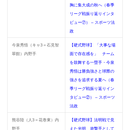
胸に集大成の秋へ（春季
リーグ戦振り返りインタ
ビュー⑦） – スポーツ法
政
今泉秀悟（キャ3＝石見智
【硬式野球】 「大事な場
翠館）内野手
面で存在感を」 チーム
を鼓舞する一塁手・今泉
秀悟は勝負強さと球際の
強さを追求する夏へ（春
季リーグ戦振り返りイン
タビュー②） – スポーツ
法政
熊谷陸（人3＝花巻東）内
【硬式野球】法明戦で見
野手
えた光明 遊撃手として