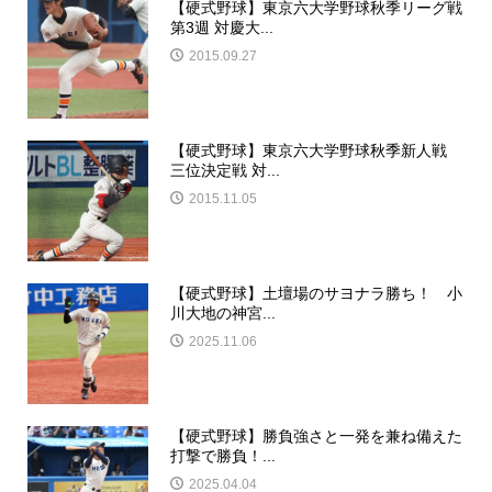
【硬式野球】東京六大学野球秋季リーグ戦
第3週 対慶大...
2015.09.27
【硬式野球】東京六大学野球秋季新人戦
三位決定戦 対...
2015.11.05
【硬式野球】土壇場のサヨナラ勝ち！ 小
川大地の神宮...
2025.11.06
【硬式野球】勝負強さと一発を兼ね備えた
打撃で勝負！...
2025.04.04