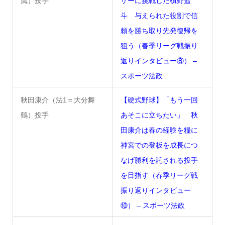
風）投手
ザーに挑戦した槙野遥
斗 与えられた役割で信
頼を勝ち取り先発復帰を
狙う（春季リーグ戦振り
返りインタビュー⑧） –
スポーツ法政
秋田康介（法1＝大分舞
【硬式野球】「もう一回
鶴）投手
あそこに立ちたい」 秋
田康介は春の経験を糧に
神宮での登板を成長につ
なげ勝利を託される投手
を目指す（春季リーグ戦
振り返りインタビュー
⑩） – スポーツ法政