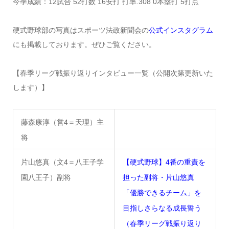
今季成績：12試合 52打数 16安打 打率.308 0本塁打 5打点
硬式野球部の写真はスポーツ法政新聞会の
公式インスタグラム
にも掲載しております。ぜひご覧ください。
【春季リーグ戦振り返りインタビュー一覧（公開次第更新いた
します）】
藤森康淳（営4＝天理）主
将
片山悠真（文4＝八王子学
【硬式野球】4番の重責を
園八王子）副将
担った副将・片山悠真
「優勝できるチーム」を
目指しさらなる成長誓う
（春季リーグ戦振り返り