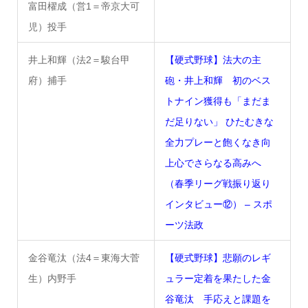
富田櫂成（営1＝帝京大可
児）投手
井上和輝（法2＝駿台甲
【硬式野球】法大の主
府）捕手
砲・井上和輝 初のベス
トナイン獲得も「まだま
だ足りない」 ひたむきな
全力プレーと飽くなき向
上心でさらなる高みへ
（春季リーグ戦振り返り
インタビュー⑫） – スポ
ーツ法政
金谷竜汰（法4＝東海大菅
【硬式野球】悲願のレギ
生）内野手
ュラー定着を果たした金
谷竜汰 手応えと課題を