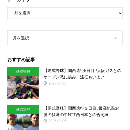
月を選択
おすすめ記事
【硬式野球】関西遠征5日目 /大阪ガスとの
硬式野球
オープン戦に挑み、遠征もいよい...
2026.08.08
【硬式野球】関西遠征３日目 /最高気温34
硬式野球
度の猛暑の中NTT西日本との合同練...
2026.08.06