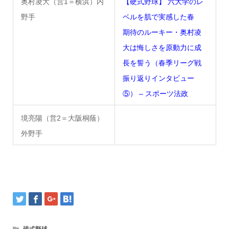
奥村凌大（営1＝横浜）内
【硬式野球】 六大学のレ
野手
ベルを肌で実感した春
期待のルーキー・奥村凌
大は悔しさを原動力に成
長を誓う（春季リーグ戦
振り返りインタビュー
⑤） – スポーツ法政
境亮陽（営2＝大阪桐蔭）
外野手
硬式野球