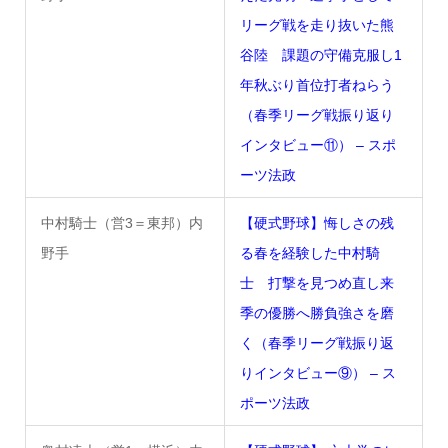
リーグ戦を走り抜いた熊
谷陸 課題の守備克服し1
年秋ぶり首位打者ねらう
（春季リーグ戦振り返り
インタビュー⑪） – スポ
ーツ法政
中村騎士（営3＝東邦）内
【硬式野球】悔しさの残
野手
る春を経験した中村騎
士 打撃を見つめ直し来
季の優勝へ勝負強さを磨
く（春季リーグ戦振り返
りインタビュー⑨） – ス
ポーツ法政