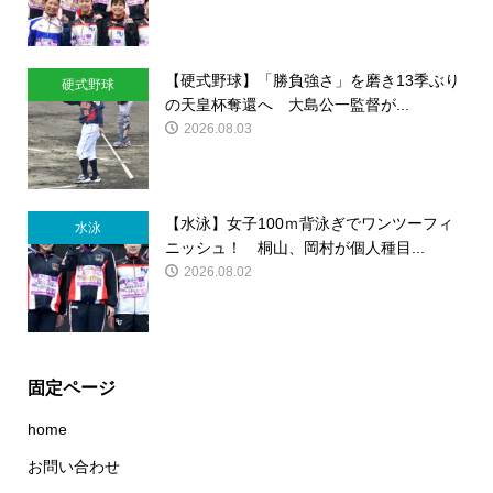
【硬式野球】「勝負強さ」を磨き13季ぶり
硬式野球
の天皇杯奪還へ 大島公一監督が...
2026.08.03
【水泳】女子100ｍ背泳ぎでワンツーフィ
水泳
ニッシュ！ 桐山、岡村が個人種目...
2026.08.02
固定ページ
home
お問い合わせ