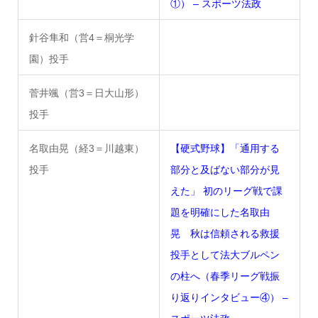
①） – スポーツ法政
針谷隼和（営4＝桐光学
園）投手
菅井颯（営3＝日大山形）
投手
名取由晃（経3＝川越東）
【硬式野球】「通用する
投手
部分と及ばない部分が見
えた」 初のリーグ戦で課
題を明確にした名取由
晃 秋は信頼される救援
投手として法大ブルペン
の柱へ（春季リーグ戦振
り返りインタビュー④） –