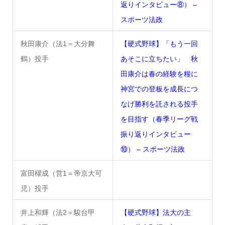
返りインタビュー⑧） –
スポーツ法政
秋田康介（法1＝大分舞
【硬式野球】「もう一回
鶴）投手
あそこに立ちたい」 秋
田康介は春の経験を糧に
神宮での登板を成長につ
なげ勝利を託される投手
を目指す（春季リーグ戦
振り返りインタビュー
⑩） – スポーツ法政
富田櫂成（営1＝帝京大可
児）投手
井上和輝（法2＝駿台甲
【硬式野球】法大の主