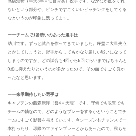
髙橋煌稀（早大3年＝仙台育英）投手です。なかなか点をくれ
ないという部分や、ピンチですごくいいピッチングをしてくる
なというのが印象に残ってます。
ーーチームで1番勢いのあった選手は
助川です。ずっと試合を作ってきていました。序盤に大量失点
とかしてしまうと、野手からしてもかなり厳しい戦いになって
しまうのですが、どの試合も4回から5回ぐらいまではちゃんと
0点に抑えたりというのが多かったので、その面ですごく良か
ったなと思います。
ーー来季期待したい選手は
キャプテンの藤森康淳（営4＝天理）です。守備でも攻撃でも
チームの軸なので、どのようなプレーをするかということでチ
ームにすごく影響を与えています。今シーズンもチャンスで一
本打ったり、球際のファインプレーとかもあったので、秋もそ