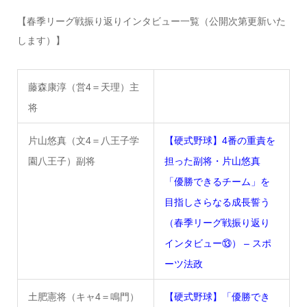
【春季リーグ戦振り返りインタビュー一覧（公開次第更新いた
します）】
藤森康淳（営4＝天理）主
将
片山悠真（文4＝八王子学
【硬式野球】4番の重責を
園八王子）副将
担った副将・片山悠真
「優勝できるチーム」を
目指しさらなる成長誓う
（春季リーグ戦振り返り
インタビュー⑬） – スポ
ーツ法政
土肥憲将（キャ4＝鳴門）
【硬式野球】「優勝でき