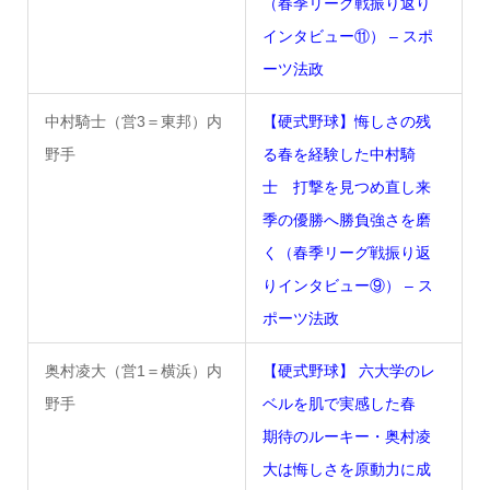
（春季リーグ戦振り返り
インタビュー⑪） – スポ
ーツ法政
中村騎士（営3＝東邦）内
【硬式野球】悔しさの残
野手
る春を経験した中村騎
士 打撃を見つめ直し来
季の優勝へ勝負強さを磨
く（春季リーグ戦振り返
りインタビュー⑨） – ス
ポーツ法政
奥村凌大（営1＝横浜）内
【硬式野球】 六大学のレ
野手
ベルを肌で実感した春
期待のルーキー・奥村凌
大は悔しさを原動力に成