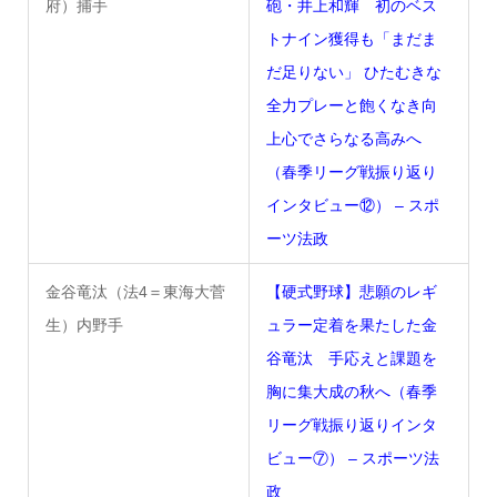
府）捕手
砲・井上和輝 初のベス
トナイン獲得も「まだま
だ足りない」 ひたむきな
全力プレーと飽くなき向
上心でさらなる高みへ
（春季リーグ戦振り返り
インタビュー⑫） – スポ
ーツ法政
金谷竜汰（法4＝東海大菅
【硬式野球】悲願のレギ
生）内野手
ュラー定着を果たした金
谷竜汰 手応えと課題を
胸に集大成の秋へ（春季
リーグ戦振り返りインタ
ビュー⑦） – スポーツ法
政