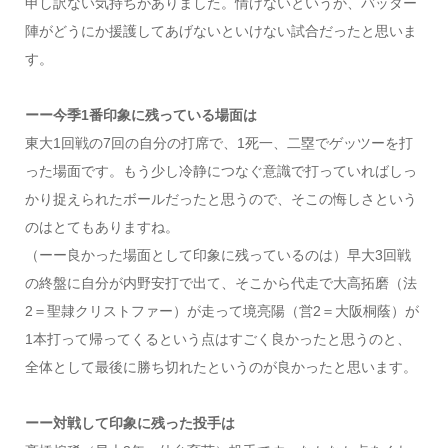
申し訳ない気持ちがありました。情けないというか、バッター
陣がどうにか援護してあげないといけない試合だったと思いま
す。
ーー今季1番印象に残っている場面は
東大1回戦の7回の自分の打席で、1死一、二塁でゲッツーを打
った場面です。もう少し冷静につなぐ意識で打っていればしっ
かり捉えられたボールだったと思うので、そこの悔しさという
のはとてもありますね。
（ーー良かった場面として印象に残っているのは）早大3回戦
の終盤に自分が内野安打で出て、そこから代走で大高拓磨（法
2＝聖隷クリストファー）が走って境亮陽（営2＝大阪桐蔭）が
1本打って帰ってくるという点はすごく良かったと思うのと、
全体として最後に勝ち切れたというのが良かったと思います。
ーー対戦して印象に残った投手は