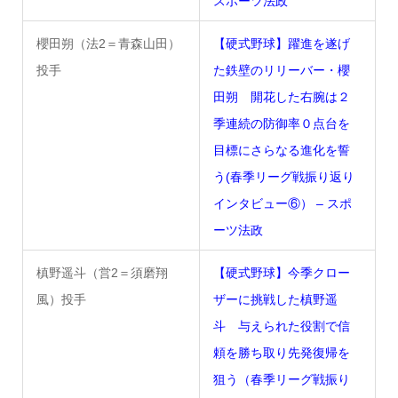
スポーツ法政
櫻田朔（法2＝青森山田）
【硬式野球】躍進を遂げ
投手
た鉄壁のリリーバー・櫻
田朔 開花した右腕は２
季連続の防御率０点台を
目標にさらなる進化を誓
う(春季リーグ戦振り返り
インタビュー⑥） – スポ
ーツ法政
槙野遥斗（営2＝須磨翔
【硬式野球】今季クロー
風）投手
ザーに挑戦した槙野遥
斗 与えられた役割で信
頼を勝ち取り先発復帰を
狙う（春季リーグ戦振り