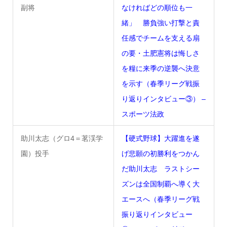
副将
なければどの順位も一
緒」 勝負強い打撃と責
任感でチームを支える扇
の要・土肥憲将は悔しさ
を糧に来季の逆襲へ決意
を示す（春季リーグ戦振
り返りインタビュー③） –
スポーツ法政
助川太志（グロ4＝茗渓学
【硬式野球】大躍進を遂
園）投手
げ悲願の初勝利をつかん
だ助川太志 ラストシー
ズンは全国制覇へ導く大
エースへ（春季リーグ戦
振り返りインタビュー