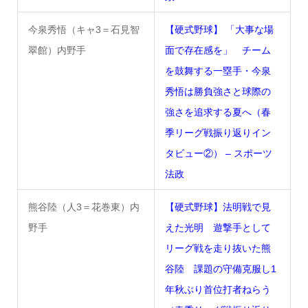
今泉秀悟（キャ3＝石見智
【硬式野球】 「大事な場
翠館）内野手
面で存在感を」 チーム
を鼓舞する一塁手・今泉
秀悟は勝負強さと球際の
強さを追求する夏へ（春
季リーグ戦振り返りイン
タビュー②） – スポーツ
法政
熊谷陸（人3＝花巻東）内
【硬式野球】法明戦で見
野手
えた光明 遊撃手として
リーグ戦を走り抜いた熊
谷陸 課題の守備克服し1
年秋ぶり首位打者ねらう