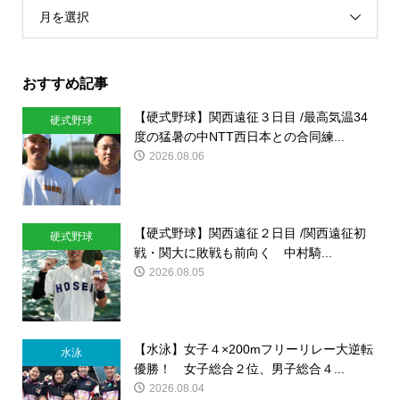
月を選択
おすすめ記事
【硬式野球】関西遠征３日目 /最高気温34
硬式野球
度の猛暑の中NTT西日本との合同練...
2026.08.06
【硬式野球】関西遠征２日目 /関西遠征初
硬式野球
戦・関大に敗戦も前向く 中村騎...
2026.08.05
【水泳】女子４×200mフリーリレー大逆転
水泳
優勝！ 女子総合２位、男子総合４...
2026.08.04