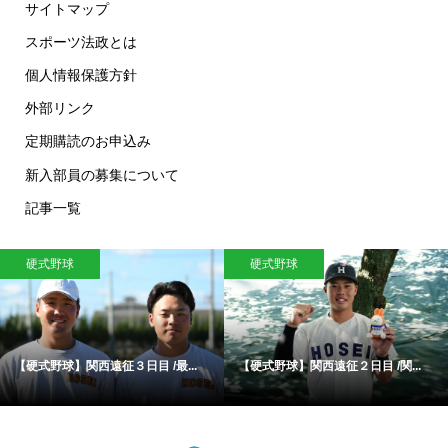
サイトマップ
スポーツ法政とは
個人情報保護方針
外部リンク
定期購読のお申込み
新入部員の募集について
記事一覧
硬式野球
硬式野球
【硬式野球】関西遠征３日目 /最...
【硬式野球】関西遠征２日目 /関...