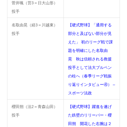
菅井颯（営3＝日大山形）
投手
名取由晃（経3＝川越東）
【硬式野球】「通用する
投手
部分と及ばない部分が見
えた」 初のリーグ戦で課
題を明確にした名取由
晃 秋は信頼される救援
投手として法大ブルペン
の柱へ（春季リーグ戦振
り返りインタビュー④） –
スポーツ法政
櫻田朔（法2＝青森山田）
【硬式野球】躍進を遂げ
投手
た鉄壁のリリーバー・櫻
田朔 開花した右腕は２