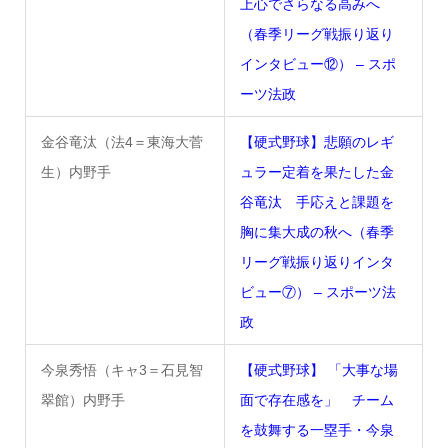
上心でさらなる高みへ
（春季リーグ戦振り返り
インタビュー⑫） – スポ
ーツ法政
金谷竜汰（法4＝東海大菅
【硬式野球】悲願のレギ
生）内野手
ュラー定着を果たした金
谷竜汰 手応えと課題を
胸に集大成の秋へ（春季
リーグ戦振り返りインタ
ビュー⑦） – スポーツ法
政
今泉秀悟（キャ3＝石見智
【硬式野球】 「大事な場
翠館）内野手
面で存在感を」 チーム
を鼓舞する一塁手・今泉