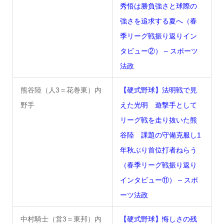
秀悟は勝負強さと球際の
強さを追求する夏へ（春
季リーグ戦振り返りイン
タビュー②） – スポーツ
法政
熊谷陸（人3＝花巻東）内
【硬式野球】法明戦で見
野手
えた光明 遊撃手として
リーグ戦を走り抜いた熊
谷陸 課題の守備克服し1
年秋ぶり首位打者ねらう
（春季リーグ戦振り返り
インタビュー⑪） – スポ
ーツ法政
中村騎士（営3＝東邦）内
【硬式野球】悔しさの残