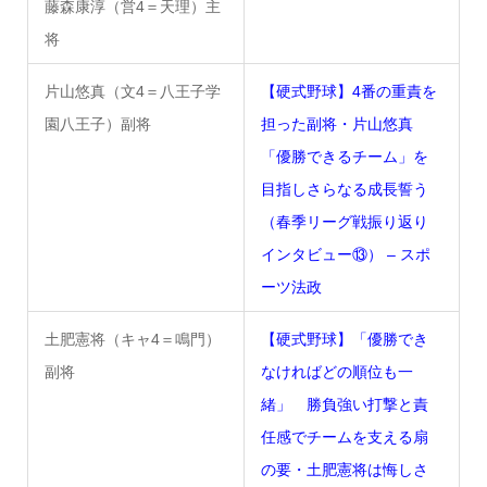
藤森康淳（営4＝天理）主
将
片山悠真（文4＝八王子学
【硬式野球】4番の重責を
園八王子）副将
担った副将・片山悠真
「優勝できるチーム」を
目指しさらなる成長誓う
（春季リーグ戦振り返り
インタビュー⑬） – スポ
ーツ法政
土肥憲将（キャ4＝鳴門）
【硬式野球】「優勝でき
副将
なければどの順位も一
緒」 勝負強い打撃と責
任感でチームを支える扇
の要・土肥憲将は悔しさ