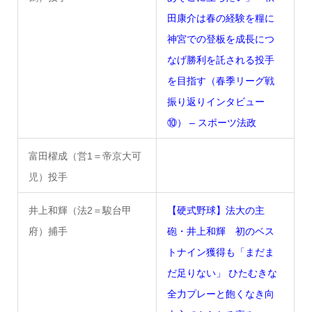
田康介は春の経験を糧に
神宮での登板を成長につ
なげ勝利を託される投手
を目指す（春季リーグ戦
振り返りインタビュー
⑩） – スポーツ法政
富田櫂成（営1＝帝京大可
児）投手
井上和輝（法2＝駿台甲
【硬式野球】法大の主
府）捕手
砲・井上和輝 初のベス
トナイン獲得も「まだま
だ足りない」 ひたむきな
全力プレーと飽くなき向