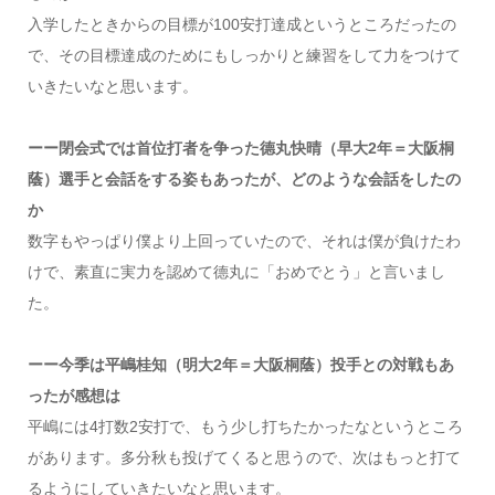
入学したときからの目標が100安打達成というところだったの
で、その目標達成のためにもしっかりと練習をして力をつけて
いきたいなと思います。
ーー閉会式では首位打者を争った德丸快晴（早大2年＝大阪桐
蔭）選手と会話をする姿もあったが、どのような会話をしたの
か
数字もやっぱり僕より上回っていたので、それは僕が負けたわ
けで、素直に実力を認めて德丸に「おめでとう」と言いまし
た。
ーー今季は平嶋桂知（明大2年＝大阪桐蔭）投手との対戦もあ
ったが感想は
平嶋には4打数2安打で、もう少し打ちたかったなというところ
があります。多分秋も投げてくると思うので、次はもっと打て
るようにしていきたいなと思います。