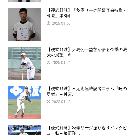
【硬式野球】「秋季リーグ開幕直前特集～
奪還」第6回 ...
2015.09.16
【硬式野球】大島公一監督が語る今季の法
大の展望 キ...
2025.04.14
【硬式野球】不定期連載記者コラム『暁の
勇者』～神宮...
2022.04.13
【硬式野球】秋季リーグ振り返りインタビ
ュー⑬～姫野翔...