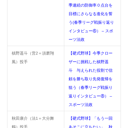
季連続の防御率０点台を
目標にさらなる進化を誓
う(春季リーグ戦振り返り
インタビュー⑥） – スポ
ーツ法政
槙野遥斗（営2＝須磨翔
【硬式野球】今季クロー
風）投手
ザーに挑戦した槙野遥
斗 与えられた役割で信
頼を勝ち取り先発復帰を
狙う（春季リーグ戦振り
返りインタビュー⑧） –
スポーツ法政
秋田康介（法1＝大分舞
【硬式野球】「もう一回
鶴）投手
あそこに立ちたい」 秋