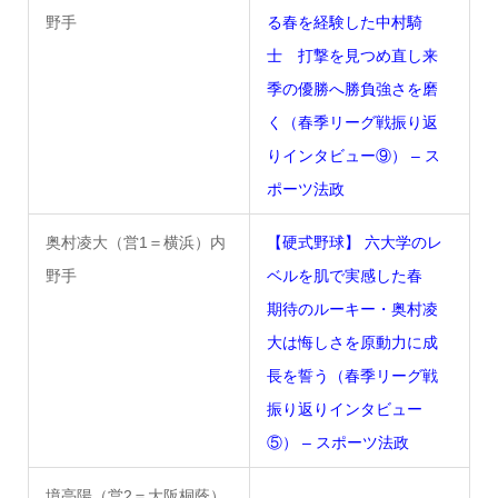
野手
る春を経験した中村騎
士 打撃を見つめ直し来
季の優勝へ勝負強さを磨
く（春季リーグ戦振り返
りインタビュー⑨） – ス
ポーツ法政
奥村凌大（営1＝横浜）内
【硬式野球】 六大学のレ
野手
ベルを肌で実感した春
期待のルーキー・奥村凌
大は悔しさを原動力に成
長を誓う（春季リーグ戦
振り返りインタビュー
⑤） – スポーツ法政
境亮陽（営2＝大阪桐蔭）