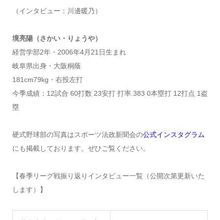
（インタビュー：川邊暖乃）
境亮陽（さかい・りょうや）
経営学部2年・2006年4月21日生まれ
岐阜県出身・大阪桐蔭
181cm79kg・右投左打
今季成績：12試合 60打数 23安打 打率.383 0本塁打 12打点 1盗
塁
硬式野球部の写真はスポーツ法政新聞会の
公式インスタグラム
にも掲載しております。ぜひご覧ください。
【春季リーグ戦振り返りインタビュー一覧（公開次第更新いた
します）】