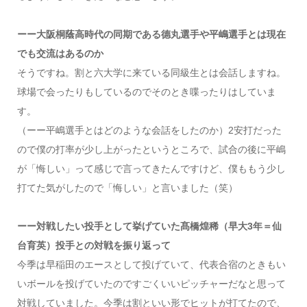
ーー大阪桐蔭高時代の同期である德丸選手や平嶋選手とは現在
でも交流はあるのか
そうですね。割と六大学に来ている同級生とは会話しますね。
球場で会ったりもしているのでそのとき喋ったりはしていま
す。
（ーー平嶋選手とはどのような会話をしたのか）2安打だった
ので僕の打率が少し上がったというところで、試合の後に平嶋
が「悔しい」って感じで言ってきたんですけど、僕ももう少し
打てた気がしたので「悔しい」と言いました（笑）
ーー対戦したい投手として挙げていた髙橋煌稀（早大3年＝仙
台育英）投手との対戦を振り返って
今季は早稲田のエースとして投げていて、代表合宿のときもい
いボールを投げていたのですごくいいピッチャーだなと思って
対戦していました。今季は割といい形でヒットが打てたので、