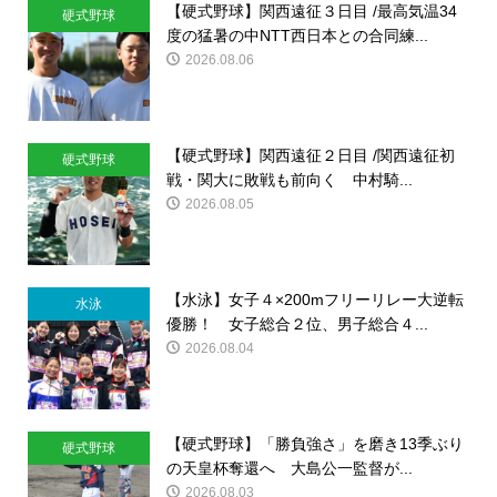
【硬式野球】関西遠征３日目 /最高気温34
硬式野球
度の猛暑の中NTT西日本との合同練...
2026.08.06
【硬式野球】関西遠征２日目 /関西遠征初
硬式野球
戦・関大に敗戦も前向く 中村騎...
2026.08.05
【水泳】女子４×200mフリーリレー大逆転
水泳
優勝！ 女子総合２位、男子総合４...
2026.08.04
【硬式野球】「勝負強さ」を磨き13季ぶり
硬式野球
の天皇杯奪還へ 大島公一監督が...
2026.08.03