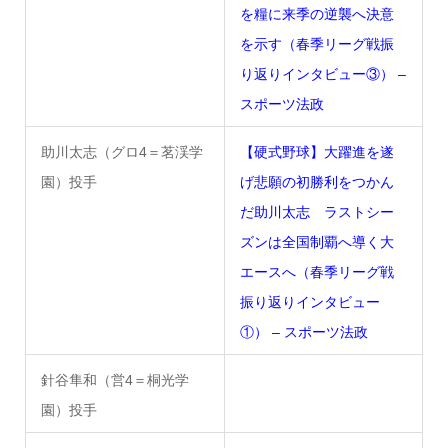
を糧に来季の逆襲へ決意
を示す（春季リーグ戦振
り返りインタビュー③） –
スポーツ法政
助川太志（グロ4＝茗渓学
【硬式野球】大躍進を遂
園）投手
げ悲願の初勝利をつかん
だ助川太志 ラストシー
ズンは全国制覇へ導く大
エースへ（春季リーグ戦
振り返りインタビュー
①） – スポーツ法政
針谷隼和（営4＝桐光学
園）投手