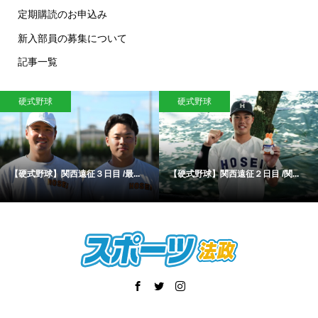
定期購読のお申込み
新入部員の募集について
記事一覧
硬式野球
硬式野球
【硬式野球】関西遠征３日目 /最...
【硬式野球】関西遠征２日目 /関...