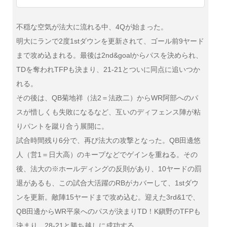
不穏な空気が法大に流れる中、4Qが始まった。
明大にランで2度1stダウンを更新されて、ゴール前9ヤード
まで攻め込まれる。最後は2nd&goalからパスを決められ、
TDを奪われTFPも決まり、21-21とついに同点に追いつか
れる。
その後は、QB菊地祥（法2＝法政二）からWR阿部へのパ
スが惜しくも失敗になるなど、互いのディフェンス陣が粘
りパントを蹴り合う展開に。
試合時間残り6分で、再び法大の攻撃となった。QB田邊悠
人（営1＝日大高）のキープなどでゲインを重ねる。その
後、法大の※ホールディングの反則があり、10ヤードの罰
退があるも、この試合大活躍のRBがカバーして、1stダウ
ンを更新。敵陣15ヤードまで攻め込む。迎えた3rd&1で、
QB田邊からWR平泉へのパスが決まりTD！K鎭野のTFPも
決まり、28-21と勝ち越しに成功する。