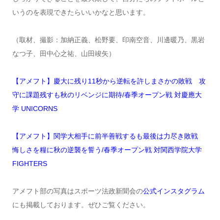
いうのを表現できたらいいかなと思います。
（取材、撮影：加納正義、松野要、印南空音、川邊暖乃、黒岩
なつ子、田中心之祐、山田竣矢）
【アメフト】慶大に残り11秒から逆転を許しまさかの敗戦 攻
守に課題残すも秋のリベンジに期待/春季オープン戦 対慶應大
学 UNICORNS
【アメフト】関学大相手に前半善戦するも最後は力尽き敗戦
悔しさを糧に秋の逆襲を誓う/春季オープン戦 対関西学院大学
FIGHTERS
アメフト部の写真はスポーツ法政新聞会の
公式インスタグラム
にも掲載しております。ぜひご覧ください。