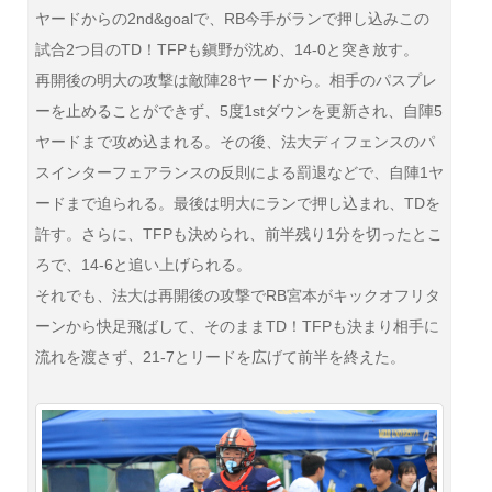
ヤードからの2nd&goalで、RB今手がランで押し込みこの
試合2つ目のTD！TFPも鎭野が沈め、14-0と突き放す。
再開後の明大の攻撃は敵陣28ヤードから。相手のパスプレ
ーを止めることができず、5度1stダウンを更新され、自陣5
ヤードまで攻め込まれる。その後、法大ディフェンスのパ
スインターフェアランスの反則による罰退などで、自陣1ヤ
ードまで迫られる。最後は明大にランで押し込まれ、TDを
許す。さらに、TFPも決められ、前半残り1分を切ったとこ
ろで、14-6と追い上げられる。
それでも、法大は再開後の攻撃でRB宮本がキックオフリタ
ーンから快足飛ばして、そのままTD！TFPも決まり相手に
流れを渡さず、21-7とリードを広げて前半を終えた。