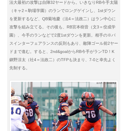
法大最初の攻撃は自陣32ヤードから。いきなりRB今手太陽
（キャ2＝駒場学園）のランでロングゲインし、1stダウン
を更新するなど、QB菊地慶（法4＝法政二）はラン中心に
攻撃を組み立てる。その後も、RB宮本樹音（文3＝佼成学
園）、今手のランなどで2度1stダウンを更新。相手の※パ
スインターフェアランスの反則もあり、敵陣ゴール前2ヤー
ドまで進む。すると、2nd&goalからRB今手がランTD！K
鎭野涼太（社4＝法政二）のTFPも決まり、7-0と幸先よく
先制する。