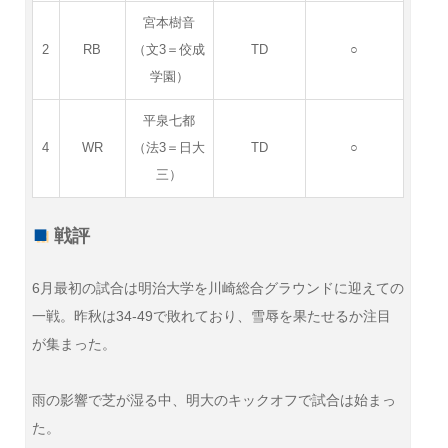
宮本樹音
2
RB
（文3＝佼成
TD
○
学園）
平泉七都
4
WR
（法3＝日大
TD
○
三）
戦評
6月最初の試合は明治大学を川崎総合グラウンドに迎えての
一戦。昨秋は34-49で敗れており、雪辱を果たせるか注目
が集まった。
雨の影響で芝が湿る中、明大のキックオフで試合は始まっ
た。