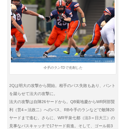
今手のランTDで先制した
2Qは明大の攻撃から開始。相手のパス失敗もあり、パント
を蹴らせて法大の攻撃に。
法大の攻撃は自陣26ヤードから。QB菊地慶からWR阿部賢
利（営4＝法政二）へのパス、RB今手のランなどで敵陣20
ヤードまで進む。さらに、WR平泉七都（法3＝日大三）の
見事なパスキャッチで17ヤード前進。そして、ゴール前3