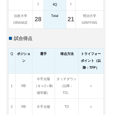
7
4Q
7
法政大学
Total
明治大学
28
21
ORANGE
GRIFFINS
試合得点
Q
ポジショ
選手
得点方法
トライフォー
ン
ポイント（以
降：TFP）
今手太陽
タッチダウン
1
RB
（キャ2＝駒
（以降：
○
場学園）
TD）
2
RB
今手太陽
TD
○