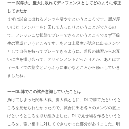
ーー 関学大、慶大に敗れてディフェンスとしてどのように修正
してきたか
まずは試合に出れるメンツを増やすというところです。層が厚
いほど（メンバーを）回して入ったりということができるの
で、フレッシュな状態でプレーできるというところでまず下級
生の育成というところです。あとは上級生が試合に出るメンツ
として自信を持ってプレーできるように、普段の練習からお互
いに声を掛け合って、アサインメントだったりとか、あとはフ
ィールドでの態度というふうに細かなところから修正していき
ましたね。
ーーDL陣でこの試合意識していたことは
負けてしまった関学大戦、慶大戦ともに、DLで勝てたというと
ころを見せられなかったので、試合に出る各々のメンツの底上
げというところを取り組みました。DLで見せ場を作るというと
ころを、強い相手に対してできなかった部分がありました。明