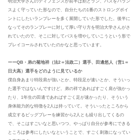
明治大学さんのディフェンスが前半は割とラン、パスをバラン
スよく守っていた形なので、自分たちの1番のストロングポイ
ントにしたいランプレーを多く展開していた形でした。後半に
なってそのランプレーに対して厚い守り方を明治大学さんがさ
れていたので、そこに対してパスを増やしていこうという形で
プレイコールされていたのかなと思っています。
ーーQB・弟の菊地祥（法2＝法政二）選手、田邊悠人（営1＝
日大高）選手をどのように見ているか
僕自身あまり特段肩が強いとか、特段足が速いとか、そういっ
た選手ではないんですけど。弟の祥であればすごく肩が強かっ
たり、1年生の田邊であればすごく足が速かったり、そういう
身体能力的な特徴を2人は持っていて。そういったところから
成立するビッグプレーを練習から2人とも繰り出してくるの
で、そこはすごいなと思いつつ、やっぱり自分が参考にできる
ところは参考にしたいなということで、すごく刺激になってい