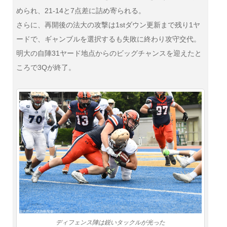
められ、21-14と7点差に詰め寄られる。
さらに、再開後の法大の攻撃は1stダウン更新まで残り1ヤ
ードで、ギャンブルを選択するも失敗に終わり攻守交代。
明大の自陣31ヤード地点からのビッグチャンスを迎えたと
ころで3Qが終了。
ディフェンス陣は鋭いタックルが光った