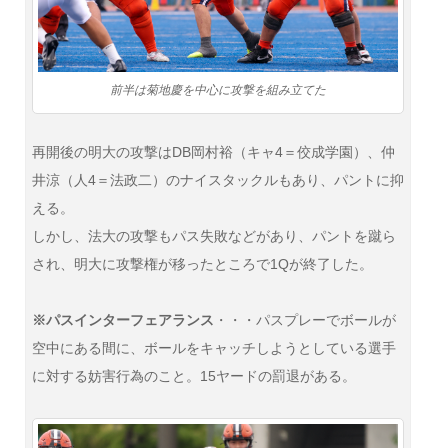
前半は菊地慶を中心に攻撃を組み立てた
再開後の明大の攻撃はDB岡村裕（キャ4＝佼成学園）、仲
井涼（人4＝法政二）のナイスタックルもあり、パントに抑
える。
しかし、法大の攻撃もパス失敗などがあり、パントを蹴ら
され、明大に攻撃権が移ったところで1Qが終了した。
※パスインターフェアランス
・・・パスプレーでボールが
空中にある間に、ボールをキャッチしようとしている選手
に対する妨害行為のこと。15ヤードの罰退がある。