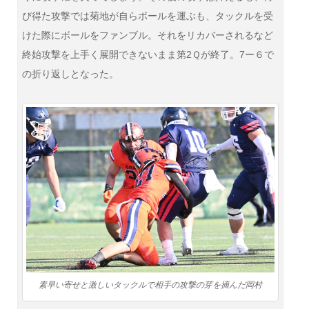
び得た攻撃では菊地が自らボールを運ぶも、タックルを受
けた際にボールをファンブル。それをリカバーされるなど
終始攻撃を上手く展開できないまま第2Ｑが終了。7ー６で
の折り返しとなった。
素早い寄せと激しいタックルで相手の攻撃の芽を摘んだ岡村