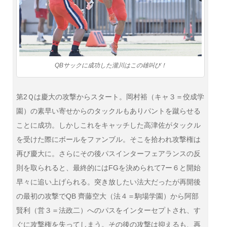
QBサックに成功した瀧川はこの雄叫び！
第2Ｑは慶大の攻撃からスタート。岡村裕（キャ３＝佼成学
園）の素早い寄せからのタックルもありパントを蹴らせる
ことに成功。しかしこれをキャッチした高津佐がタックル
を受けた際にボールをファンブル。そこを拾われ攻撃権は
再び慶大に。さらにその後パスインターフェアランスの反
則を取られると、最終的にはFGを決められて7ー６と開始
早々に追い上げられる。突き放したい法大だったが再開後
の最初の攻撃でQB 齊藤空大（法４＝駒場学園）から阿部
賢利（営３＝法政二）へのパスをインターセプトされ、す
ぐに攻撃権を失ってしまう。その後の攻撃は抑えるも、再