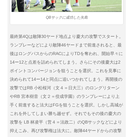
QBサックに成功した矢島
最終第4Qは敵陣30ヤード地点より慶大の攻撃でスタート。
ランプレーなどにより敵陣46ヤードまで前進されると、最
後はロングパスからのRACによりTDを奪われ、開始早々に
14ー12と点差を詰められてしまう。さらにその後慶大は2
ポイントコンバージョンを狙うことを選択。これを見事に
決められて14ー14と同点に追いつかれてしまう。再開後の
攻撃ではRB 小松桜河（文４＝日大三）のロングリターン
やRB 宮本樹音（文２＝佼成学園）のランプレーにより上
手く前進すると法大はFGを狙うことを選択。しかし高城が
これを外してしまい勝ち越せず。それでもその後の慶大の
攻撃を LB 林凌平（営４＝法政二）のQBサックなどにより
抑えこみ、再び攻撃権は法大に。敵陣44ヤードからの攻撃