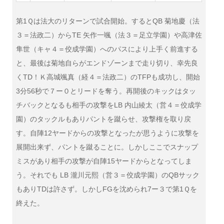
第1Ｑは法大のリターンで試合開始。するとQB 菊地慶（法
３＝法政二）からTE 矢作一颯（法３＝足立学園）や高津佐
隼世（キャ４＝佼成学園）へのパスにより上手く前進する
と、最後は菊地自らがエンドゾーンまで走り切り、幸先良
くTD！Ｋ高城颯真（経４＝法政二）のTFPも成功し、開始
3分56秒で７ー０とリードを奪う。再開後のキックはタッ
チバックとなるも相手の攻撃をLB
内山綾太（営４＝佼成学
園）のタックルもありパントを蹴らせ、攻撃権を取り戻
す。自陣12ヤードからの攻撃となったが思うように攻撃を
展開出来ず、パントを蹴ることに。しかしここでスナップ
ミスがあり相手の攻撃が自陣15ヤードからとなってしま
う。それでも LB 瀧川元熙（営３＝佼成学園）のQBサック
もありTDは許さず。しかしFGを沈められ7ー３で第1Ｑを
終えた。