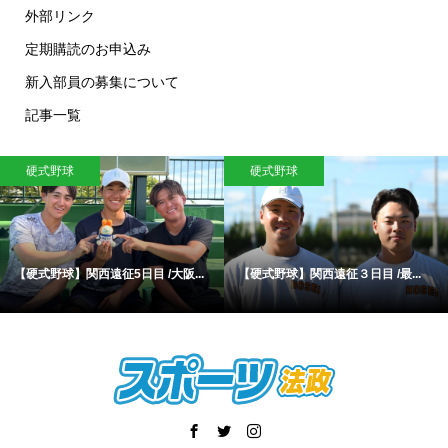
外部リンク
定期購読のお申込み
新入部員の募集について
記事一覧
野球
硬式野球
硬式
球】関西遠征5日目 /大阪...
【硬式野球】関西遠征３日目 /最...
【硬式野