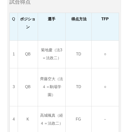
試合得点
Q
ポジショ
選手
得点方法
TFP
ン
菊地慶（法3
1
QB
TD
○
＝法政二）
齊藤空大（法
3
QB
４＝駒場学
TD
○
園）
高城颯真（経
4
K
FG
－
４＝法政二）