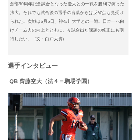
創部90周年記念試合となった慶大との一戦を勝利で飾った
法大。それでも試合後の選手の言葉からは反省点も見受け
られた。次戦は5月5日、神奈川大学との一戦。日本一へ向
けチーム力の向上とともに、今試合出た課題の修正にも期
待したい。（文・白戸大貴)
選手インタビュー
QB 齊藤空大（法４＝駒場学園）