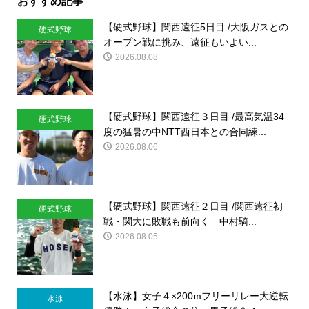
おすすめ記事
【硬式野球】関西遠征5日目 /大阪ガスとの
硬式野球
オープン戦に挑み、遠征もいよい...
2026.08.08
【硬式野球】関西遠征３日目 /最高気温34
硬式野球
度の猛暑の中NTT西日本との合同練...
2026.08.06
【硬式野球】関西遠征２日目 /関西遠征初
硬式野球
戦・関大に敗戦も前向く 中村騎...
2026.08.05
【水泳】女子４×200mフリーリレー大逆転
水泳