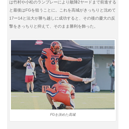
は竹村や小松のランプレーにより敵陣2ヤードまで前進する
と最後はFGを狙うことに。これを高城がきっちりと沈めて
17ー14と法大が勝ち越しに成功すると、その後の慶大の反
撃をきっちりと抑えて、そのまま勝利を飾った。
FGを決めた高城