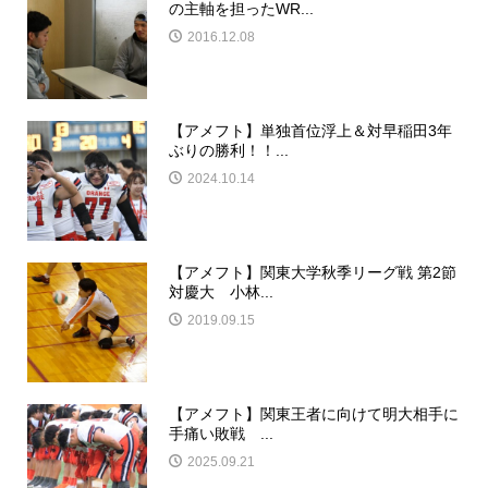
の主軸を担ったWR...
2016.12.08
【アメフト】単独首位浮上＆対早稲田3年
ぶりの勝利！！...
2024.10.14
【アメフト】関東大学秋季リーグ戦 第2節
対慶大 小林...
2019.09.15
【アメフト】関東王者に向けて明大相手に
手痛い敗戦 ...
2025.09.21