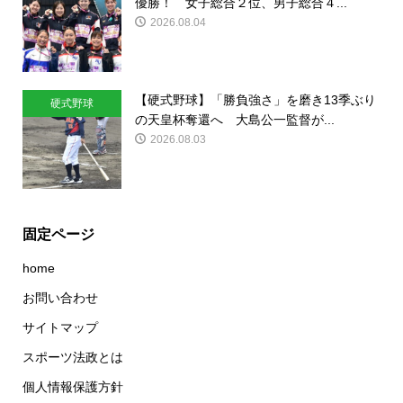
優勝！ 女子総合２位、男子総合４...
2026.08.04
【硬式野球】「勝負強さ」を磨き13季ぶり
硬式野球
の天皇杯奪還へ 大島公一監督が...
2026.08.03
固定ページ
home
お問い合わせ
サイトマップ
スポーツ法政とは
個人情報保護方針