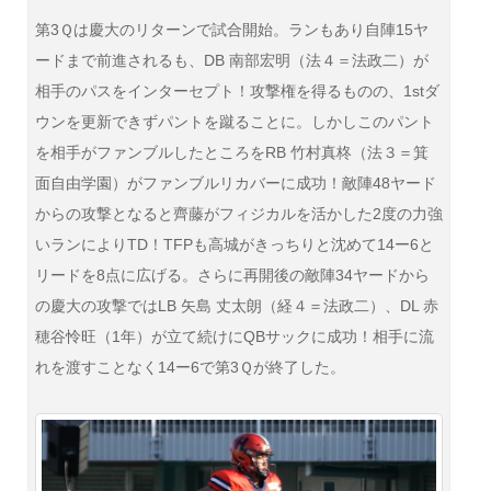
第3Ｑは慶大のリターンで試合開始。ランもあり自陣15ヤ
ードまで前進されるも、DB 南部宏明（法４＝法政二）が
相手のパスをインターセプト！攻撃権を得るものの、1stダ
ウンを更新できずパントを蹴ることに。しかしこのパント
を相手がファンブルしたところをRB 竹村真柊（法３＝箕
面自由学園）がファンブルリカバーに成功！敵陣48ヤード
からの攻撃となると齊藤がフィジカルを活かした2度の力強
いランによりTD！TFPも高城がきっちりと沈めて14ー6と
リードを8点に広げる。さらに再開後の敵陣34ヤードから
の慶大の攻撃ではLB 矢島 丈太朗（経４＝法政二）、DL 赤
穂谷怜旺（1年）が立て続けにQBサックに成功！相手に流
れを渡すことなく14ー6で第3Ｑが終了した。