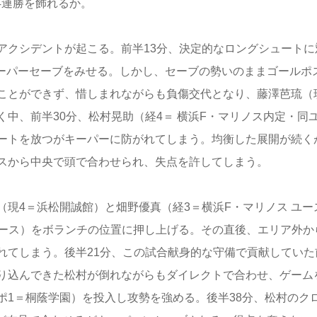
4連勝を飾れるか。
アクシデントが起こる。前半13分、決定的なロングシュートに
スーパーセーブをみせる。しかし、セーブの勢いのままゴールポ
ことができず、惜しまれながらも負傷交代となり、藤澤芭琉（
中、前半30分、松村晃助（経4＝ 横浜F・マリノス内定・同
ートを放つがキーパーに防がれてしまう。均衡した展開が続く
スから中央で頭で合わせられ、失点を許してしまう。
現4＝浜松開誠館）と畑野優真（経3＝横浜F・マリノス ユー
ユース）をボランチの位置に押し上げる。その直後、エリア外か
れてしまう。後半21分、この試合献身的な守備で貢献していた
り込んできた松村が倒れながらもダイレクトで合わせ、ゲーム
ポ1＝桐蔭学園）を投入し攻勢を強める。後半38分、松村のク