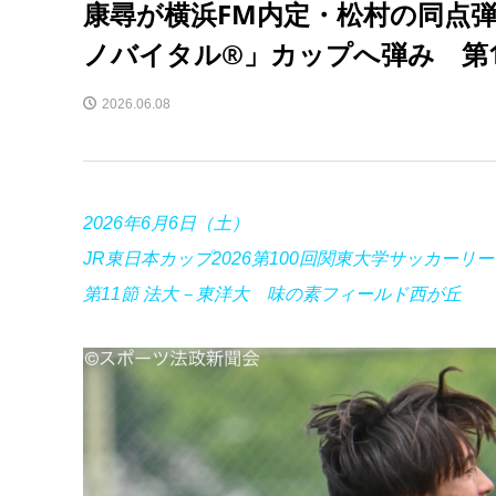
康尋が横浜FM内定・松村の同点
ノバイタル®」カップへ弾み 第
2026.06.08
2026年6月6日（土）
JR東日本カップ2026第100回関東大学サッカーリー
第11節 法大－東洋大 味の素フィールド西が丘