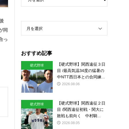
後
月を選択
が同
合っ
おすすめ記事
【硬式野球】関西遠征３日
硬式野球
目 /最高気温34度の猛暑の
中NTT西日本との合同練...
2026.08.06
【硬式野球】関西遠征２日
硬式野球
目 /関西遠征初戦・関大に
敗戦も前向く 中村騎...
2026.08.05