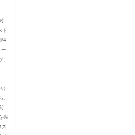
対
スト
現4
ユー
が、
ス）
ら、
前
を振
ロス