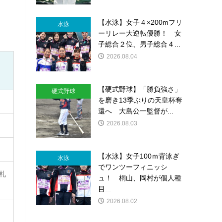
【水泳】女子４×200mフリ
水泳
ーリレー大逆転優勝！ 女
子総合２位、男子総合４...
2026.08.04
【硬式野球】「勝負強さ」
硬式野球
を磨き13季ぶりの天皇杯奪
還へ 大島公一監督が...
2026.08.03
【水泳】女子100ｍ背泳ぎ
水泳
でワンツーフィニッシ
札
ュ！ 桐山、岡村が個人種
目...
2026.08.02