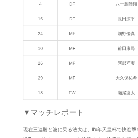
４
DF
八十島陸翔
16
DF
長田涼平
24
MF
畑野優真
10
MF
前田康尋
26
MF
阿部巧実
29
MF
大久保祐希
13
FW
瀬尾凌太
▼マッチレポート
現在三連勝と波に乗る法大は、昨年天皇杯で快進撃