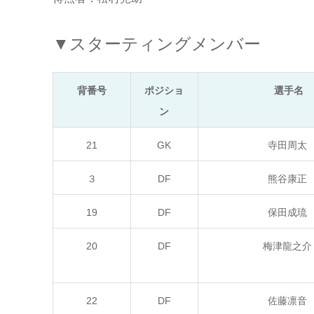
▼スターティングメンバー
背番号
ポジショ
選手名
ン
21
GK
寺田周太
３
DF
熊谷康正
19
DF
保田成琉
20
DF
梅津龍之介
22
DF
佐藤凛音