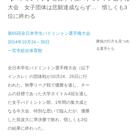
大会 女子団体は悲願達成ならず… 惜しくも3
位に終わる
第65回全日本学生バドミントン選手権大会
勝負の行方を見つめ
2014年10月24～30日
る選手たち
一宮市総合体育館
全日本学生バドミントン選手権大会（以下
インカレ）の団体戦が10月24、25日に行
われた。秋季リーグ戦で優勝を逃し、チー
ムの目標であった大学タイトル4冠を逃し
た女子バドミントン部。1年間の集大成と
なる今大会、特別な思いで臨んだが、優勝
した筑波大に準決勝で敗れ、惜しくも3位
の結果に終わった。