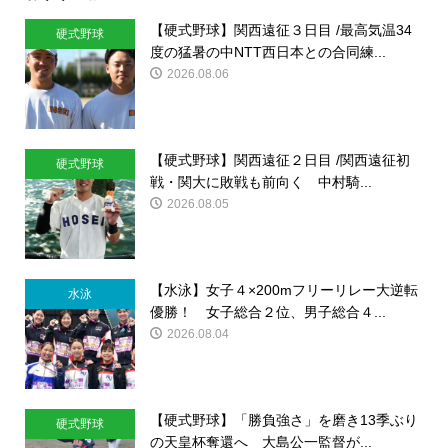
【硬式野球】関西遠征３日目 /最高気温34
硬式野球
度の猛暑の中NTT西日本との合同練...
2026.08.06
【硬式野球】関西遠征２日目 /関西遠征初
硬式野球
戦・関大に敗戦も前向く 中村騎...
2026.08.05
【水泳】女子４×200mフリーリレー大逆転
水泳
優勝！ 女子総合２位、男子総合４...
2026.08.04
【硬式野球】「勝負強さ」を磨き13季ぶり
硬式野球
の天皇杯奪還へ 大島公一監督が...