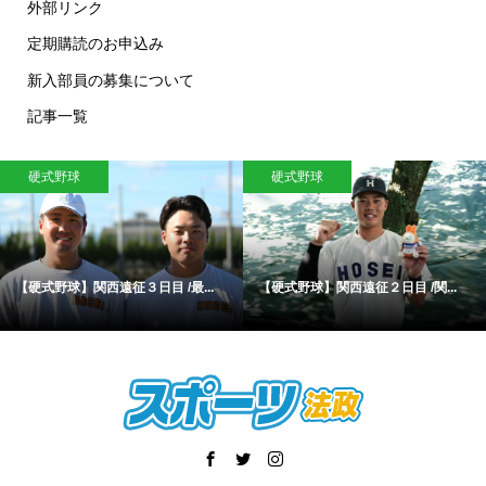
外部リンク
定期購読のお申込み
新入部員の募集について
記事一覧
硬式野球
硬式野球
【硬式野球】関西遠征３日目 /最...
【硬式野球】関西遠征２日目 /関...