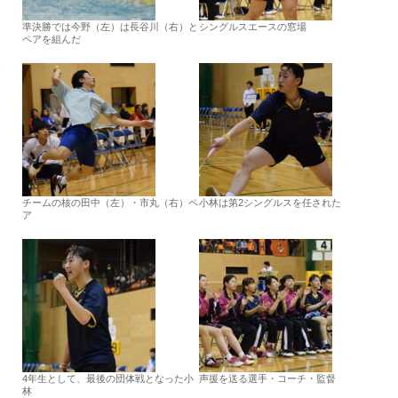
準決勝では今野（左）は長谷川（右）と
シングルスエースの窓場
ペアを組んだ
チームの核の田中（左）・市丸（右）ペ
小林は第2シングルスを任された
ア
4年生として、最後の団体戦となった小
声援を送る選手・コーチ・監督
林