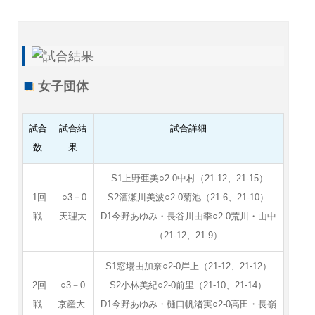
女子団体
試合
試合結
試合詳細
数
果
S1上野亜美○2-0中村（21-12、21-15）
1回
○3－0
S2酒瀬川美波○2-0菊池（21-6、21-10）
戦
天理大
D1今野あゆみ・長谷川由季○2-0荒川・山中
（21-12、21-9）
S1窓場由加奈○2-0岸上（21-12、21-12）
2回
○3－0
S2小林美紀○2-0前里（21-10、21-14）
戦
京産大
D1今野あゆみ・樋口帆渚実○2-0高田・長嶺