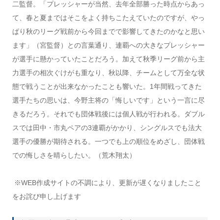
二監督。「プレッシャーが当然、去年全部勝った時点からあっ
て、春と夏まではそこをよく持ちこたえていたのですが、やっ
ぱり秋のリーグ戦前から今回までで影響してきたのかなと思い
ます」（宮監督）との言葉通り、連覇への大きなプレッシャー
が選手に懸かっていたことだろう。加えて秋季リーグ前から主
力選手の相次ぐけがも重なり、秋以降、チームとして万全な状
態で戦うことが出来なかったことも響いた。1年間戦ってきた
選手たちの思いは、今野主将の「悔しいです」という一言に尽
きるだろう。それでも団体戦後には個人戦が行われる。ダブル
スでは田中・市丸ペアの3連覇がかかり、シングルスでも法大
選手の優勝が期待される。一つでも上の順位をめざし、団体戦
での悔しさを晴らしたい。（荒木翔太）
※WEB作成サイトの不調により、更新が遅くなりましたこと
をお詫び申し上げます