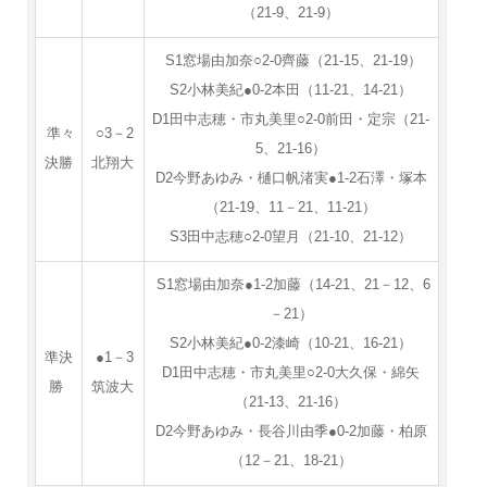
（21-9、21-9）
S1窓場由加奈○2-0齊藤（21-15、21-19）
S2小林美紀●0-2本田（11-21、14-21）
D1田中志穂・市丸美里○2-0前田・定宗（21-
準々
○3－2
5、21-16）
決勝
北翔大
D2今野あゆみ・樋口帆渚実●1-2石澤・塚本
（21-19、11－21、11-21）
S3田中志穂○2-0望月（21-10、21-12）
S1窓場由加奈●1-2加藤（14-21、21－12、6
－21）
S2小林美紀●0-2漆崎（10-21、16-21）
準決
●1－3
D1田中志穂・市丸美里○2-0大久保・綿矢
勝
筑波大
（21-13、21-16）
D2今野あゆみ・長谷川由季●0-2加藤・柏原
（12－21、18-21）