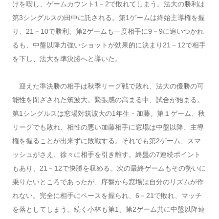
けを喫し、ゲームカウント1－2で敗れてしまう。法大の勝利は
第3シングルスの田中に託される。第1ゲームは終始主導権を握
り、21－10で勝利。第2ゲームも一度相手に9－9に追いつかれ
るも、中盤以降力強いショットが効果的に決まり21－12で相手
を下し、法大を準決勝へと導いた。
迎えた準決勝の相手は秋季リーグ戦で敗れ、法大の優勝の可
能性を閉ざされた筑波大。緊張感の高まる中、試合が始まる。
第1シングルスは窓場対筑波大の1年生・加藤。第１ゲーム、秋
リーグでも敗れ、相性の悪い加藤相手に窓場は中盤以降、主導
権を握ることが出来ずに敗戦する。それでも第2ゲーム、スマ
ッシュがさえ、徐々に相手を引き離す。終盤の7連続ポイント
もあり、21－12で快勝を収める。次の最終ゲームもその勢いに
乗りたいところであったが、序盤から窓場は自分のリズムが作
れない。完全に相手にペースを握られ、6－21で敗れ、マッチ
を落としてしまう。続く小林も第1、第2ゲーム共に中盤以降連