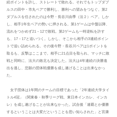
続ポイントを許し、ストレートで敗れる。それでもトップダブ
ルスの田中・市丸ペアで勝利し、勝利への望みをつなぐ。第2
ダブルスを任されたのは今野・長谷川由季（法２）ペア。しか
し、相手1年生ペアの勢いに押される。第1ゲームは中盤以降、
流れをつかめず21－12で敗戦。第2ゲームも一時逆転を許す
も、17－17と追いつく。しかし、そこから相手の3連続ポイン
トで追い詰められる。その後今野・長谷川ペアは1ポイントを
取るも、反撃はここまで。相手に21点目を取られ、マッチに敗
戦と同時に、法大の敗北も決定した。法大は4年連続の決勝進
出を逃し、悲願の団体戦優勝を成し遂げることは出来なかっ
た。
女子団体は1年間のチームの目標であった「2年連続大学タイ
トル4冠」（関東春・秋季リーグ戦、東日本インカレ、インカ
レ）を成し遂げることが出来なかった。試合後「連覇とか優勝
するということは大変だということを思い知らされた」と宮康