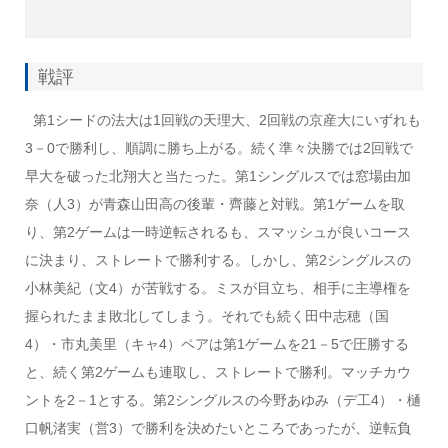
戦評
第1シードの法大は1回戦の天理大、2回戦の京産大にいずれも
3－0で勝利し、順調に勝ち上がる。続く準々決勝では2回戦で
早大を破った北翔大と当たった。第1シングルスでは窓場由加
奈（人3）が青森山田高の後輩・齊藤と対戦。第1ゲームを取
り、第2ゲームは一時逆転されるも、スマッシュが良いコース
に決まり、ストレートで勝利する。しかし、第2シングルスの
小林美紀（文4）が苦戦する。ミスが目立ち、相手に主導権を
握られたまま敗北してしまう。それでも続く田中志穂（国
4）・市丸美里（キャ4）ペアは第1ゲームを21－5で圧勝する
と、続く第2ゲームも連取し、ストレートで勝利。マッチカウ
ントを2－1とする。第2シングルスの今野あゆみ（デ工4）・樋
口帆渚実（営3）で勝利を決めたいところであったが、逆転負