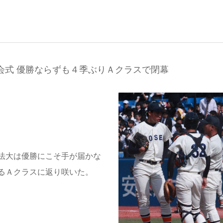
会式 優勝ならずも４季ぶりＡクラスで閉幕
法大は優勝にこそ手が届かな
るＡクラスに返り咲いた。