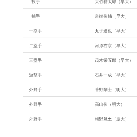
投手
大竹耕太郎（早大）
捕手
道端俊輔（早大）
一塁手
丸子達也（早大）
二塁手
河原右京（早大）
三塁手
茂木栄五郎（早大）
遊撃手
石井一成（早大）
外野手
菅野剛士（明大）
外野手
髙山俊（明大）
外野手
梅野魅土（慶大）