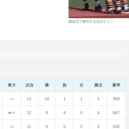
閉会式で整列する法大ナイン
東大
試合
勝
負
分
勝点
勝率
○○
12
10
1
1
5
.909
●○○
12
8
4
0
4
.667
○○
11
6
5
0
3
.545