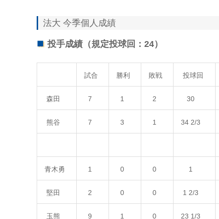
法大 今季個人成績
投手成績（規定投球回：24）
試合
勝利
敗戦
投球回
森田
7
1
2
30
熊谷
7
3
1
34 2/3
青木勇
1
0
0
1
堅田
2
0
0
1 2/3
玉熊
9
1
0
23 1/3