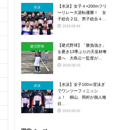
【水泳】女子４×200mフリ
水泳
ーリレー大逆転優勝！ 女
子総合２位、男子総合４...
2026.08.04
【硬式野球】「勝負強さ」
硬式野球
を磨き13季ぶりの天皇杯奪
還へ 大島公一監督が...
2026.08.03
【水泳】女子100ｍ背泳ぎ
水泳
でワンツーフィニッシ
ュ！ 桐山、岡村が個人種
目...
2026.08.02