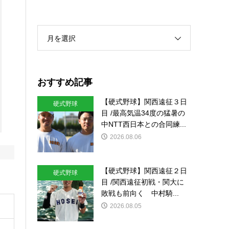
月を選択
おすすめ記事
【硬式野球】関西遠征３日
硬式野球
目 /最高気温34度の猛暑の
中NTT西日本との合同練...
2026.08.06
【硬式野球】関西遠征２日
硬式野球
目 /関西遠征初戦・関大に
敗戦も前向く 中村騎...
2026.08.05