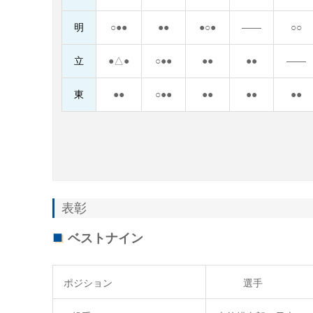
明
○●●
●●
●○●
――
○○
立
●△●
○●●
●●
●●
――
東
●●
○●●
●●
●●
●●
表彰
ベストナイン
ポジション
選手