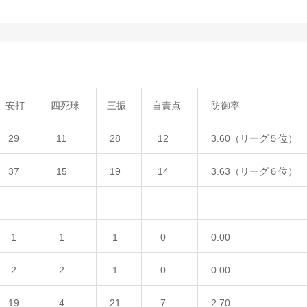
安打
四死球
三振
自責点
防御率
29
11
28
12
3.60（リーグ５位）
37
15
19
14
3.63（リーグ６位）
1
1
1
0
0.00
2
2
1
0
0.00
19
4
21
7
2.70