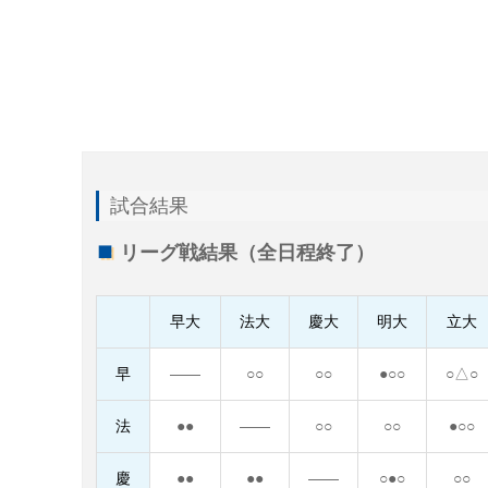
試合結果
リーグ戦結果（全日程終了）
早大
法大
慶大
明大
立大
早
――
○○
○○
●○○
○△○
法
●●
――
○○
○○
●○○
慶
●●
●●
――
○●○
○○