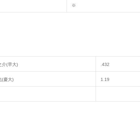
※
介(早大)
.432
(慶大)
1.19