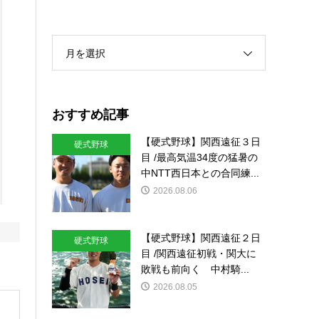
月を選択
おすすめ記事
【硬式野球】関西遠征３日
硬式野球
目 /最高気温34度の猛暑の
中NTT西日本との合同練...
2026.08.06
【硬式野球】関西遠征２日
硬式野球
目 /関西遠征初戦・関大に
敗戦も前向く 中村騎...
2026.08.05