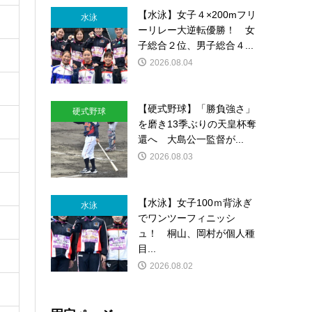
【水泳】女子４×200mフリ
水泳
ーリレー大逆転優勝！ 女
子総合２位、男子総合４...
2026.08.04
【硬式野球】「勝負強さ」
硬式野球
を磨き13季ぶりの天皇杯奪
還へ 大島公一監督が...
2026.08.03
【水泳】女子100ｍ背泳ぎ
水泳
でワンツーフィニッシ
ュ！ 桐山、岡村が個人種
目...
2026.08.02