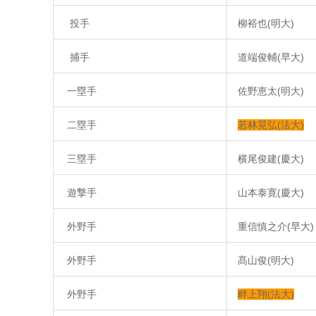
投手
柳裕也(明大)
捕手
道端俊輔(早大)
一塁手
佐野恵太(明大)
二塁手
若林晃弘(法大)
三塁手
横尾俊建(慶大)
遊撃手
山本泰寛(慶大)
外野手
重信慎之介(早大)
外野手
髙山俊(明大)
外野手
畔上翔(法大)