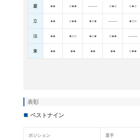
慶
●●
○●●
――
○●○
○●○
立
●●
○●●
●○●
――
●○○
法
●●
●○○
●○●
○●●
――
東
●●
●●
●●
●●
○●●
表彰
ベストナイン
ポジション
選手