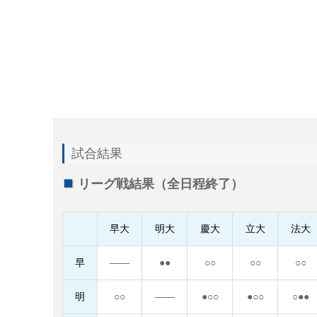
試合結果
リーグ戦結果（全日程終了）
早大
明大
慶大
立大
法大
早
――
●●
○○
○○
○○
明
○○
――
●○○
●○○
○●●