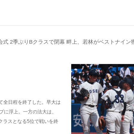
式 2季ぶりBクラスで閉幕 畔上、若林がベストナイン
て全日程を終了した。早大は
ップに浮上。一方の法大は、
Bクラスとなる5位で戦いを終