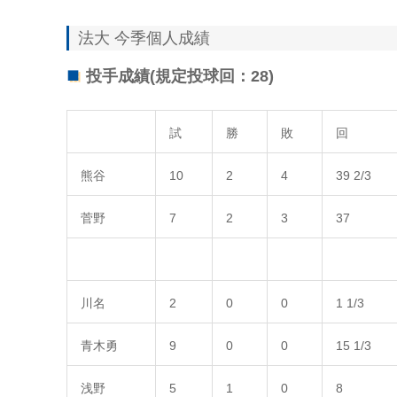
法大 今季個人成績
投手成績(規定投球回：28)
試
勝
敗
回
熊谷
10
2
4
39 2/3
菅野
7
2
3
37
川名
2
0
0
1 1/3
青木勇
9
0
0
15 1/3
浅野
5
1
0
8