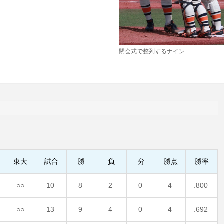
閉会式で整列するナイン
東大
試合
勝
負
分
勝点
勝率
○○
10
8
2
0
4
.800
○○
13
9
4
0
4
.692