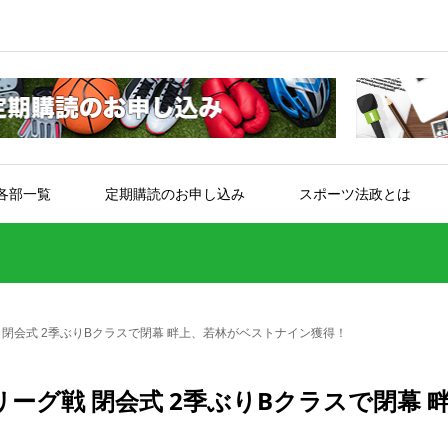
各部一覧
定期購読のお申し込み
スポーツ法政とは
閉会式 2季ぶりBクラスで閉幕 畔上、若林がベストナイン獲得！
ーグ戦 閉会式 2季ぶりBクラスで閉幕 