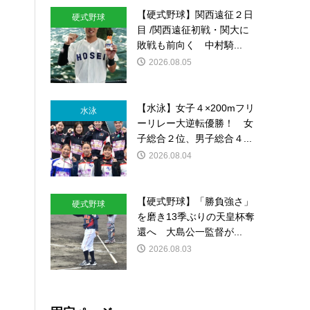
【硬式野球】関西遠征２日
硬式野球
目 /関西遠征初戦・関大に
敗戦も前向く 中村騎...
2026.08.05
【水泳】女子４×200mフリ
水泳
ーリレー大逆転優勝！ 女
子総合２位、男子総合４...
2026.08.04
【硬式野球】「勝負強さ」
硬式野球
を磨き13季ぶりの天皇杯奪
還へ 大島公一監督が...
2026.08.03