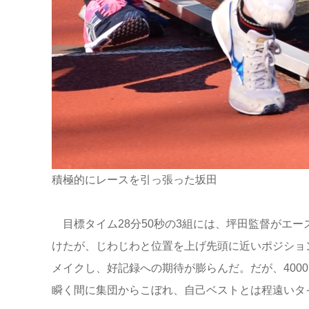
積極的にレースを引っ張った坂田
目標タイム28分50秒の3組には、坪田監督がエー
けたが、じわじわと位置を上げ先頭に近いポジショ
メイクし、好記録への期待が膨らんだ。だが、400
瞬く間に集団からこぼれ、自己ベストとは程遠いタ