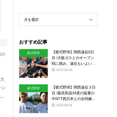
月を選択
おすすめ記事
【硬式野球】関西遠征5日
硬式野球
根の
目 /大阪ガスとのオープン
戦に挑み、遠征もいよい...
2026.08.08
て大
【硬式野球】関西遠征３日
ッシ
硬式野球
目 /最高気温34度の猛暑の
し、
中NTT西日本との合同練...
2026.08.06