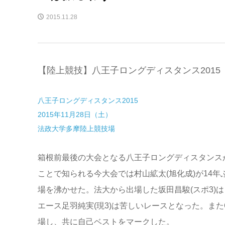
2015.11.28
【陸上競技】八王子ロングディスタンス201
八王子ロングディスタンス2015
2015年11月28日（土）
法政大学多摩陸上競技場
箱根前最後の大会となる八王子ロングディスタンス
ことで知られる今大会では村山絋太(旭化成)が14
場を沸かせた。法大から出場した坂田昌駿(スポ3)
エース足羽純実(現3)は苦しいレースとなった。ま
場し、共に自己ベストをマークした。