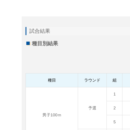
試合結果
種目別結果
種目
ラウンド
組
1
予選
2
男子100ｍ
5