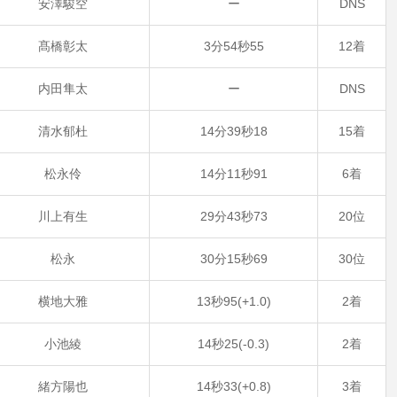
安澤駿空
ー
DNS
髙橋彰太
3分54秒55
12着
内田隼太
ー
DNS
清水郁杜
14分39秒18
15着
松永伶
14分11秒91
6着
川上有生
29分43秒73
20位
松永
30分15秒69
30位
横地大雅
13秒95(+1.0)
2着
小池綾
14秒25(-0.3)
2着
緒方陽也
14秒33(+0.8)
3着