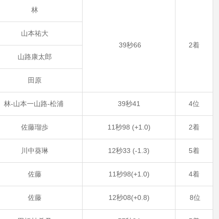
林
山本祐大
39秒66
2着
山路康太郎
田原
林‐山本一山路‐松浦
39秒41
4位
佐藤瑠歩
11秒98 (+1.0)
2着
川中葵琳
12秒33 (-1.3)
5着
佐藤
11秒98(+1.0)
4着
佐藤
12秒08(+0.8)
8位