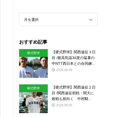
月を選択
おすすめ記事
【硬式野球】関西遠征３日
硬式野球
目 /最高気温34度の猛暑の
中NTT西日本との合同練...
2026.08.06
【硬式野球】関西遠征２日
硬式野球
目 /関西遠征初戦・関大に
敗戦も前向く 中村騎...
2026.08.05