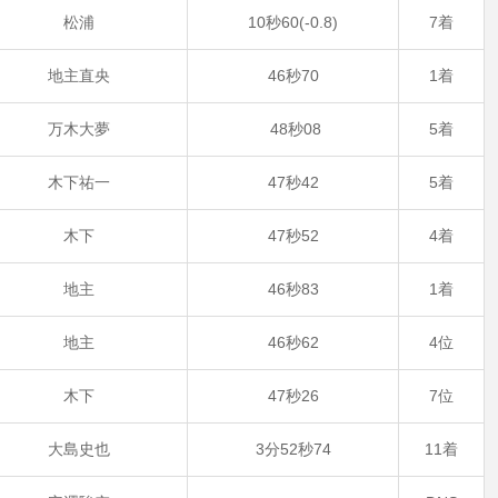
松浦
10秒60(-0.8)
7着
地主直央
46秒70
1着
万木大夢
48秒08
5着
木下祐一
47秒42
5着
木下
47秒52
4着
地主
46秒83
1着
地主
46秒62
4位
木下
47秒26
7位
大島史也
3分52秒74
11着