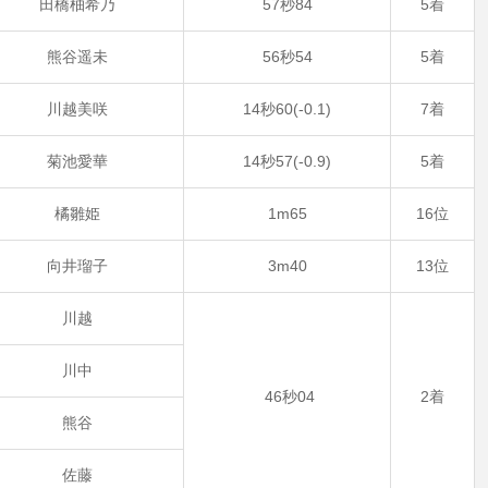
田橋柚希乃
57秒84
5着
熊谷遥未
56秒54
5着
川越美咲
14秒60(-0.1)
7着
菊池愛華
14秒57(-0.9)
5着
橘雛姫
1m65
16位
向井瑠子
3m40
13位
川越
川中
46秒04
2着
熊谷
佐藤