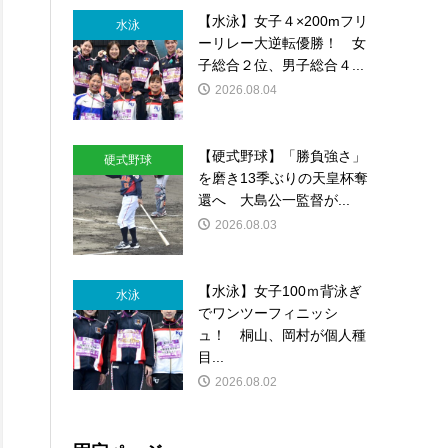
【水泳】女子４×200mフリ
水泳
ーリレー大逆転優勝！ 女
子総合２位、男子総合４...
2026.08.04
【硬式野球】「勝負強さ」
硬式野球
を磨き13季ぶりの天皇杯奪
還へ 大島公一監督が...
2026.08.03
【水泳】女子100ｍ背泳ぎ
水泳
でワンツーフィニッシ
ュ！ 桐山、岡村が個人種
目...
2026.08.02