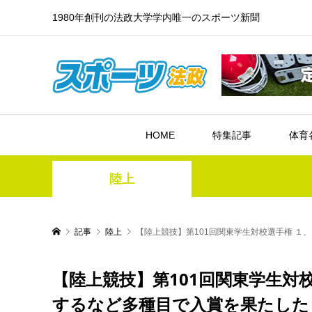
1980年創刊の法政大学学内唯一のスポーツ新聞
HOME
特集記事
体育
陸上
記事
陸上
【陸上競技】第101回関東学生対校選手権 １
【陸上競技】第101回関東学生対校
するなど多種目で入賞を果たした