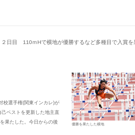
、２日目 110ｍHで横地が優勝するなど多種目で入賞を
校選手権(関東インカレ)が
ら自己ベストを更新した地主直
で入賞を果たした。今日からの後
優勝を果たした横地